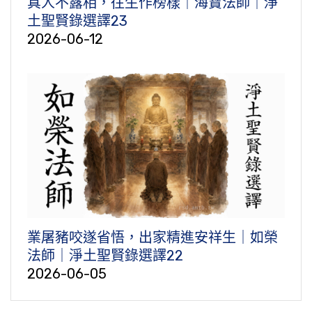
真人不露相，往生作榜樣｜海寶法師｜淨
土聖賢錄選譯23
2026-06-12
業屠豬咬遂省悟，出家精進安祥生｜如榮
法師｜淨土聖賢錄選譯22
2026-06-05