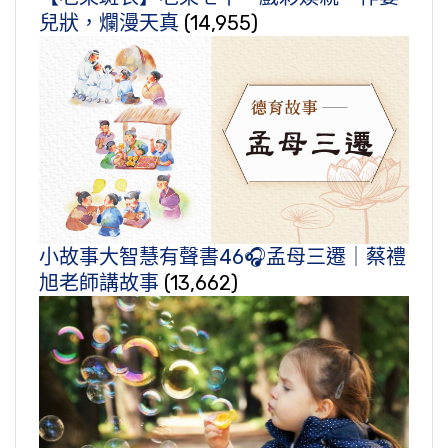
兒狀，爛漫天真
(14,955)
小故事大智慧有聲書46🎧孟母三遷｜蔡禮
旭老師講故事
(13,662)