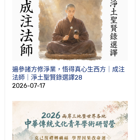
遍參諸方修淨業，悟得真心生西方｜成注
法師｜淨土聖賢錄選譯28
2026-07-17