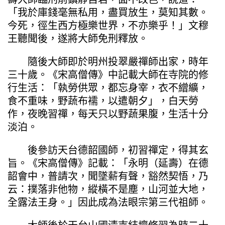
「我於庫錢毫無私用，盡買放生，莫知其數。
今死，徑生西方極樂世界，不亦樂乎！」文穆
王聽聞後，遂將大師免刑釋放。
隨後大師即於明州投翠嚴禪師出家，時年
三十歲。《宋高僧傳》中記載大師在寺院的修
行生活：「執勞供眾，都忘身宰，衣不繒纊，
食不重味，野蔬布襦，以遣朝夕」，白天勞
作，夜晚習禪，每天只以野蔬果腹，生活十分
淡泊。
後參訪天台德韶國師，初習禪定，得其玄
旨。《宋高僧傳》記載：「永明（延壽）在德
韶會中，普請次，聞墜薪有聲，豁然契悟，乃
云：撲落非他物，縱橫不是塵，山河並大地，
全露法王身。」因此成為法眼宗第三代祖師。