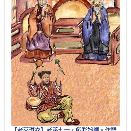
【老萊斑衣】老萊七十，戲彩娛親。作嬰