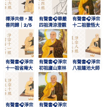
禪淨共修，萬
有聲書🎧華嚴
有聲書🎧淨宗
善同歸｜2/5
四祖清涼澄觀
十二祖徹悟大
淨宗六祖永明
大師略傳｜華
師略傳｜紅螺
延壽大師圓寂
嚴四祖，七帝
典範，攝禪教
紀念日
之師
而歸淨土
有聲書🎧淨宗
有聲書🎧淨宗
有聲書🎧淨宗
十一祖省庵大
初祖廬山東林
八祖蓮池大師
師略傳｜行在
慧遠大師略傳
略傳
梵網，志在西
｜肇啟蓮宗，
方
暢佛本懷
有聲書🎧淨宗
有聲書🎧淨宗