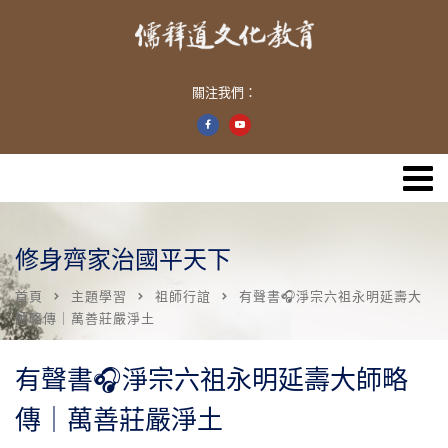
關注我們：
修身齊家治國平天下
首頁
主題學習
祖師行誼
有聲書🎧淨宗六祖永明延壽大
師略傳｜萬善莊嚴淨土
有聲書🎧淨宗六祖永明延壽大師略
傳｜萬善莊嚴淨土