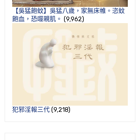
【吳猛飽蚊】吳猛八歲，家無床帷。恣蚊
飽血，恐噬親肌。
(9,962)
犯邪淫報三代
(9,218)