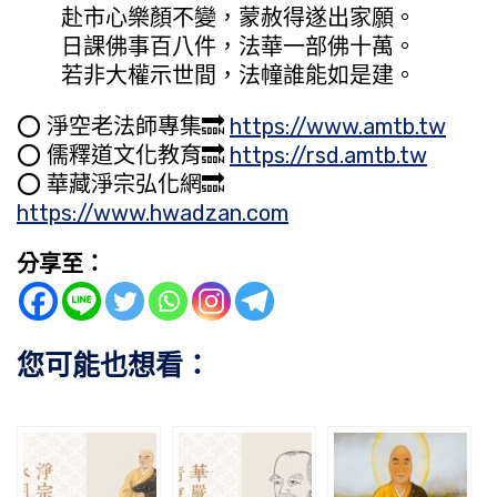
赴市心樂顏不變，蒙赦得遂出家願。
日課佛事百八件，法華一部佛十萬。
若非大權示世間，法幢誰能如是建。
⭕️ 淨空老法師專集🔜
https://www.amtb.tw
⭕️ 儒釋道文化教育🔜
https://rsd.amtb.tw
⭕️ 華藏淨宗弘化網🔜
https://www.hwadzan.com
分享至：
您可能也想看：