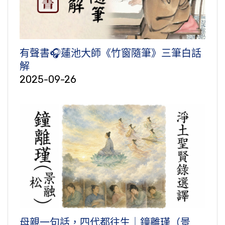
有聲書🎧蓮池大師《竹窗隨筆》三筆白話
解
2025-09-26
母親一句話，四代都往生｜鐘離瑾（景