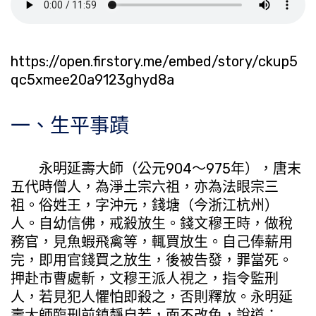
https://open.firstory.me/embed/story/ckup5
qc5xmee20a9123ghyd8a
一、生平事蹟
永明延壽大師（公元904～975年），唐末
五代時僧人，為淨土宗六祖，亦為法眼宗三
祖。俗姓王，字沖元，錢塘（今浙江杭州）
人。自幼信佛，戒殺放生。錢文穆王時，做稅
務官，見魚蝦飛禽等，輒買放生。自己俸薪用
完，即用官錢買之放生，後被告發，罪當死。
押赴市曹處斬，文穆王派人視之，指令監刑
人，若見犯人懼怕即殺之，否則釋放。永明延
壽大師臨刑前鎮靜自若，面不改色，說道：