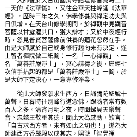
大師後於天台山國清寺結壇修習為時二十
一天的《法華懺》，又往金華天柱峰誦《法華
經》，歷時三年之久，佛學修養與禪定功夫與
日俱增。在天台山修學期間，於禪觀中見觀音
菩薩以甘露灌其口，獲大辯才；又於中夜經行
時，忽見普賢菩薩像前供養的蓮花忽然在手。
由是大師感於自己終身修行趣向未有決定，遂
上智者禪院做二紙鬮：一名「一心禪觀」、一
名「萬善莊嚴淨土」，冥心請禱之後，歷經七
次信手拈起的都是「萬善莊嚴淨土」一鬮，於
是大師下定決心，一意專修淨業。
從此大師發願求生西方，日誦彌陀聖號十
萬聲。日暮時往別峰行道念佛，跟隨者常有數
百人之多。清宵月明之夜，時聞螺貝天樂聲
音。忠懿王敬重其德，聞此大為感動，歎言：
「自古求西方者，未有如此之切也！」遂為大
師建西方香嚴殿以成其志，賜號「智覺禪