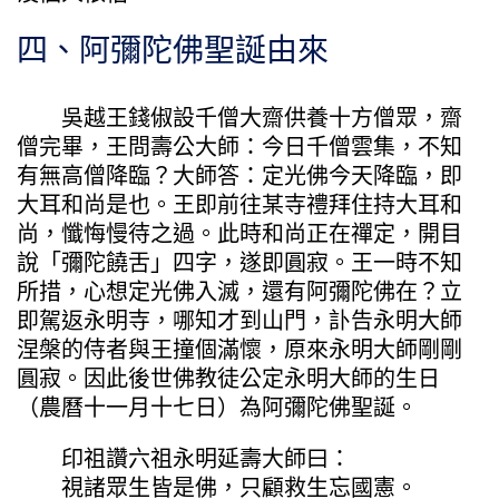
四、阿彌陀佛聖誕由來
吳越王錢俶設千僧大齋供養十方僧眾，齋
僧完畢，王問壽公大師：今日千僧雲集，不知
有無高僧降臨？大師答：定光佛今天降臨，即
大耳和尚是也。王即前往某寺禮拜住持大耳和
尚，懺悔慢待之過。此時和尚正在禪定，開目
說「彌陀饒舌」四字，遂即圓寂。王一時不知
所措，心想定光佛入滅，還有阿彌陀佛在？立
即駕返永明寺，哪知才到山門，訃告永明大師
涅槃的侍者與王撞個滿懷，原來永明大師剛剛
圓寂。因此後世佛教徒公定永明大師的生日
（農曆十一月十七日）為阿彌陀佛聖誕。
印祖讚六祖永明延壽大師曰：
視諸眾生皆是佛，只顧救生忘國憲。