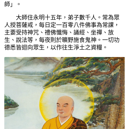
師」。
大師住永明十五年，弟子數千人。常為眾
人授菩薩戒，每日定一百零八件佛事為常課，
主要受持神咒、禮佛懺悔、誦經、坐禪、放
生、說法等，每夜則於曠野施食鬼神。一切功
德悉皆迴向眾生，以作往生淨土之資糧。