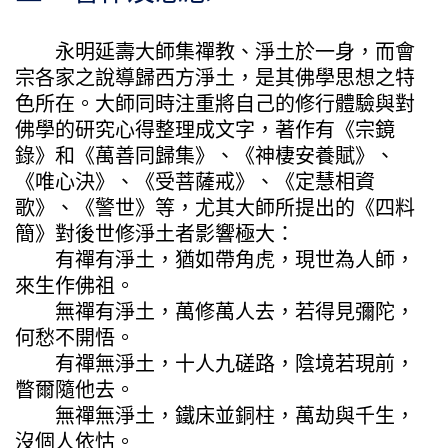
永明延壽大師集禪教、淨土於一身，而會
宗各家之說導歸西方淨土，是其佛學思想之特
色所在。大師同時注重將自己的修行體驗與對
佛學的研究心得整理成文字，著作有《宗鏡
錄》和《萬善同歸集》、《神棲安養賦》、
《唯心決》、《受菩薩戒》、《定慧相資
歌》、《警世》等，尤其大師所提出的《四料
簡》對後世修淨土者影響極大：
有禪有淨土，猶如帶角虎，現世為人師，
來生作佛祖。
無禪有淨土，萬修萬人去，若得見彌陀，
何愁不開悟。
有禪無淨土，十人九磋路，陰境若現前，
瞥爾隨他去。
無禪無淨土，鐵床並銅柱，萬劫與千生，
沒個人依怙。