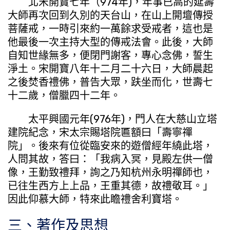
北宋開寶七年（974年)，年事已高的延壽
大師再次回到久別的天台山，在山上開壇傳授
菩薩戒，一時引來約一萬餘求受戒者，這也是
他最後一次主持大型的傳戒法會。此後，大師
自知世緣無多，便閉門謝客，專心念佛，誓生
淨土。宋開寶八年十二月二十六日，大師晨起
之後焚香禮佛，普告大眾，趺坐而化，世壽七
十二歲，僧臘四十二年。
太平興國元年(976年)，門人在大慈山立塔
建院紀念，宋太宗賜塔院匾額曰「壽寧禪
院」。後來有位從臨安來的遊僧經年繞此塔，
人問其故，答曰：「我病入冥，見殿左供一僧
像，王勤致禮拜，詢之乃知杭州永明禪師也，
已往生西方上上品，王重其德，故禮敬耳。」
因此仰慕大師，特來此瞻禮舍利寶塔。
三、著作及思想