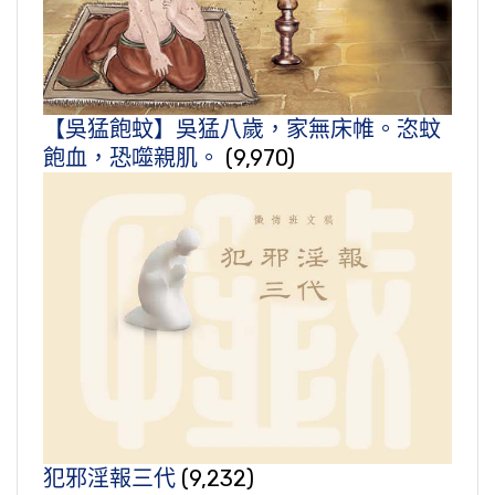
【吳猛飽蚊】吳猛八歲，家無床帷。恣蚊
飽血，恐噬親肌。
(9,970)
犯邪淫報三代
(9,232)