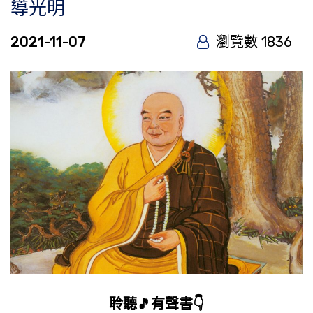
導光明
2021-11-07
瀏覽數 1836
聆聽🎵有聲書👇️