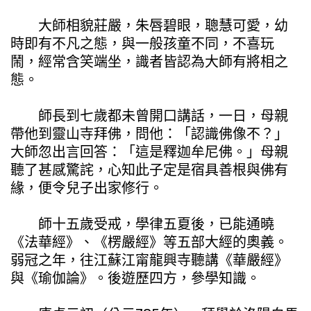
大師相貌莊嚴，朱唇碧眼，聰慧可愛，幼
時即有不凡之態，與一般孩童不同，不喜玩
鬧，經常含笑端坐，識者皆認為大師有將相之
態。
師長到七歲都未曾開口講話，一日，母親
帶他到靈山寺拜佛，問他：「認識佛像不？」
大師忽出言回答：「這是釋迦牟尼佛。」母親
聽了甚感驚詫，心知此子定是宿具善根與佛有
緣，便令兒子出家修行。
師十五歲受戒，學律五夏後，已能通曉
《法華經》、《楞嚴經》等五部大經的奧義。
弱冠之年，往江蘇江甯龍興寺聽講《華嚴經》
與《瑜伽論》。後遊歷四方，參學知識。