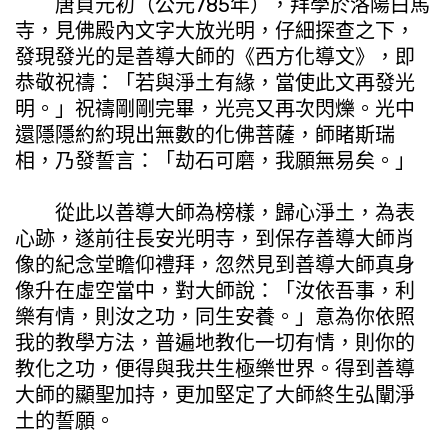
唐貞元初（公元785年），拜學於洛陽白馬
寺，見佛殿內文字大放光明，仔細探查之下，
發現發光的是善導大師的《西方化導文》，即
恭敬祝禱：「若與淨土有緣，當使此文再發光
明。」祝禱剛剛完畢，光亮又再次閃爍。光中
還隱隱約約現出無數的化佛菩薩，師睹斯瑞
相，乃發誓言：「劫石可磨，我願無易矣。」
從此以善導大師為榜樣，歸心淨土，為表
心跡，遂前往長安光明寺，到保存善導大師肖
像的紀念堂瞻仰禮拜，忽然見到善導大師真身
像升在虛空當中，對大師說：「汝依吾事，利
樂有情，則汝之功，同生安養。」意為你依照
我的教學方法，普遍地教化一切有情，則你的
教化之功，便得與我共生極樂世界。得到善導
大師的顯聖加持，更加堅定了大師終生弘闡淨
土的誓願。