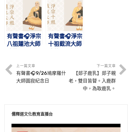
典範，攝禪教
梵網，志在西
｜肇啟蓮宗，
而歸淨土
方
暢佛本懷
有聲書🎧淨宗
有聲書🎧淨宗
八祖蓮池大師
十祖截流大師
略傳
略傳
上一篇文章
下一篇文章
有聲書🎧9/26鳩摩羅什
【郯子鹿乳】郯子親
大師圓寂紀念日
老，雙目皆瞽。入鹿群
中，為取鹿乳。
儒釋道文化教育直播台