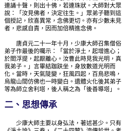
連誦十聲，則出十佛，若連珠狀。大師對大眾
說：「汝見佛者，決定往生。」眾弟子聽到這
個授記，欣喜異常，念佛更切。亦有少數未見
者，悲感自責，因而加倍精進念佛。
唐貞元二十一年十月，少康大師召集僧俗
弟子作最後的囑示：「當於淨土，起增進心；
於閻浮提，起厭離心。汝曹此時見我光明，真
我弟子。」言畢結跏趺坐，身放數道光明而
化。當時，天氣陡變，狂風四起，百鳥悲鳴，
烏龍山間仿佛也一時變白。遺體火化後其弟子
等為師立舍利塔，後人稱之為「後善導塔」。
二、思想傳承
少康大師主要以身弘法，著述甚少。只有
《淨土論》三卷，《二十四贊》流傳於世。考