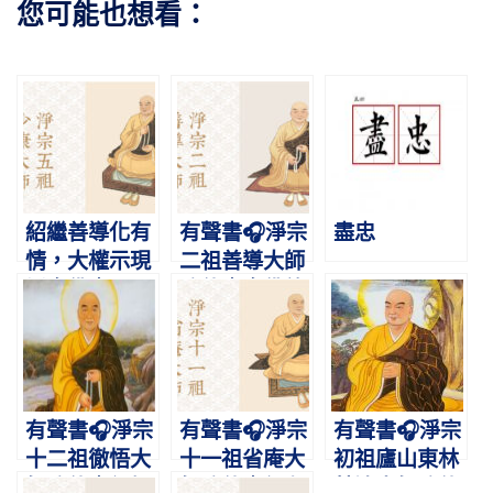
您可能也想看：
紹繼善導化有
有聲書🎧淨宗
盡忠
情，大權示現
二祖善導大師
誘念佛｜11/3
略傳｜念佛放
淨宗五祖少康
光，光明和尚
大師圓寂紀念
日
有聲書🎧淨宗
有聲書🎧淨宗
有聲書🎧淨宗
十二祖徹悟大
十一祖省庵大
初祖廬山東林
師略傳｜紅螺
師略傳｜行在
慧遠大師略傳