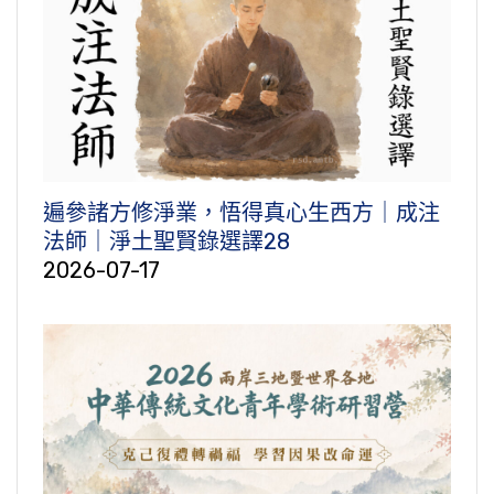
遍參諸方修淨業，悟得真心生西方｜成注
法師｜淨土聖賢錄選譯28
2026-07-17