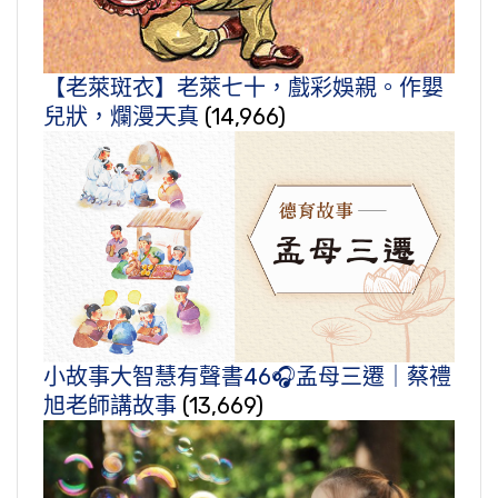
【老萊斑衣】老萊七十，戲彩娛親。作嬰
兒狀，爛漫天真
(14,966)
小故事大智慧有聲書46🎧孟母三遷｜蔡禮
旭老師講故事
(13,669)