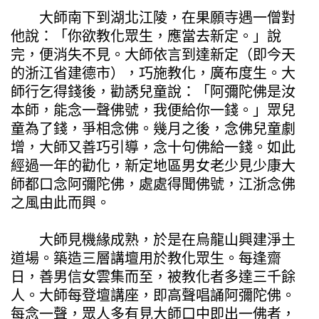
大師南下到湖北江陵，在果願寺遇一僧對
他說：「你欲教化眾生，應當去新定。」說
完，便消失不見。大師依言到達新定（即今天
的浙江省建德市），巧施教化，廣布度生。大
師行乞得錢後，勸誘兒童說：「阿彌陀佛是汝
本師，能念一聲佛號，我便給你一錢。」眾兒
童為了錢，爭相念佛。幾月之後，念佛兒童劇
增，大師又善巧引導，念十句佛給一錢。如此
經過一年的勸化，新定地區男女老少見少康大
師都口念阿彌陀佛，處處得聞佛號，江浙念佛
之風由此而興。
大師見機緣成熟，於是在烏龍山興建淨土
道場。築造三層講壇用於教化眾生。每逢齋
日，善男信女雲集而至，被教化者多達三千餘
人。大師每登壇講座，即高聲唱誦阿彌陀佛。
每念一聲，眾人多有見大師口中即出一佛者，