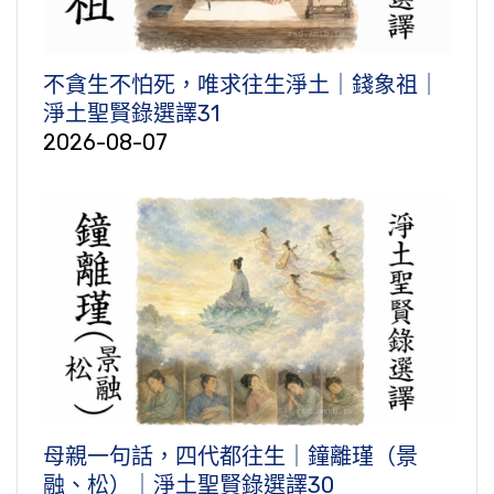
不貪生不怕死，唯求往生淨土｜錢象祖｜
淨土聖賢錄選譯31
2026-08-07
母親一句話，四代都往生｜鐘離瑾（景
融、松）｜淨土聖賢錄選譯30