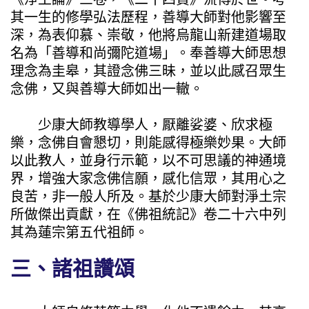
其一生的修學弘法歷程，善導大師對他影響至
深，為表仰慕、崇敬，他將烏龍山新建道場取
名為「善導和尚彌陀道場」。奉善導大師思想
理念為圭皋，其證念佛三昧，並以此感召眾生
念佛，又與善導大師如出一轍。
少康大師教導學人，厭離娑婆、欣求極
樂，念佛自會懇切，則能感得極樂妙果。大師
以此教人，並身行示範，以不可思議的神通境
界，增強大家念佛信願，感化信眾，其用心之
良苦，非一般人所及。基於少康大師對淨土宗
所做傑出貢獻，在《佛祖統記》卷二十六中列
其為蓮宗第五代祖師。
三、諸祖讚頌