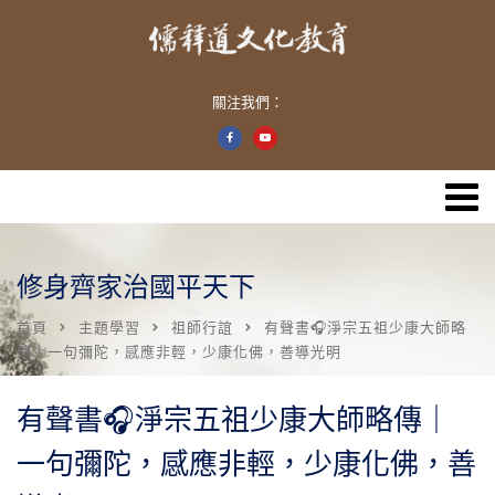
關注我們：
修身齊家治國平天下
首頁
主題學習
祖師行誼
有聲書🎧淨宗五祖少康大師略
傳｜一句彌陀，感應非輕，少康化佛，善導光明
有聲書🎧淨宗五祖少康大師略傳｜
一句彌陀，感應非輕，少康化佛，善