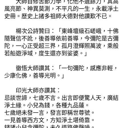
大師自修苦節力學，化他不遺餘力，其高
風亮節、神異莫測，不平凡的一生，永載淨土
史冊。歷史上諸多祖師大德對他讚歎不已。
楊次公詩贊曰：「東峰壇級石嵯峨，十佛
隨聲信不訛，後善導依前善導，今彌陀是古彌
陀，一心正受超三界，孤月澄輝照萬波，乘般
若船遊淨域，度生還亦到娑婆。」
徹悟大師讚其：「一句彌陀，感應非輕，
少康化佛，善導光明。」
印光大師亦讚其：
忌談世諦，七歲不言。出言即便驚人天，廣結
淨土緣。小兒為錢，各種九品蓮。
七歲絕未發一言，發言即稱世尊號。
一見善導西方文，方知淨土堪倚靠。
錢誘小兒念彌陀，未久道路佛聲噪。