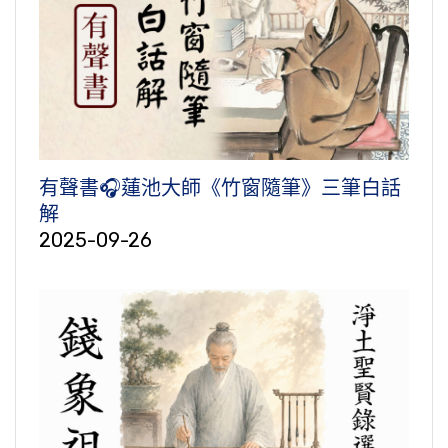
有聲書🎧蓮池大師《竹窗隨筆》三筆白話
解
2025-09-26