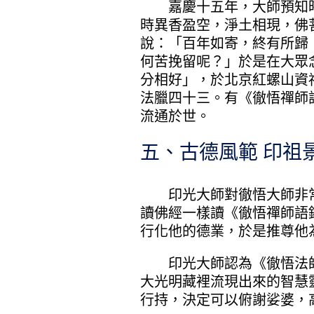
嘉慶十五年，大師預知時
時異香盈空，淨土相現，佛
說：「百年如寄，終有所歸
何苦挽留呢？」於是在大眾
分相好」，於北京紅螺山資
法臘四十三。有《徹悟禪師
流通於世。
五、古德風範 印祖
印光大師對徹悟大師非常
讀佛經一樣讀《徹悟禪師語
行化他的德業，於是推尊他
印光大師認為《徹悟法師
大光明藏裡流現出來的智慧
行持，決定可以俯謝娑婆，