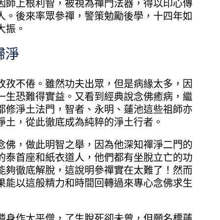
因師上根利智，被視為禪門法器，得以印心傳
人。後來率眾參禪，警策勉勵後學，十四年如
大振。
歸淨
孜不倦。雖然功夫出眾，但是病緣太多，因
一生恐難得實益。又看到經典說念佛癒病，繼
都修淨土法門，智者、永明、蓮池這些祖師亦
淨土，從此徹底成為純粹的淨土行者。
佛，做此明智之舉，因為他深知禪淨二門的
的泰首座和紙衣道人，他們都有坐脫立亡的功
能夠徹底解脫，這說明參禪實在太難了！然而
果能以這般精力和時間回轉過來專心念佛求生
身作太平僧，了生脫死卻未曾，但願名標蓮