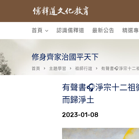
首頁
認識儒釋道
最新公告
精選專
修身齊家治國平天下
首頁
主題學習
祖師行誼
有聲書🎧淨宗十二
有聲書🎧淨宗十二
而歸淨土
2023-01-08