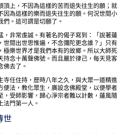
頂上，不因為這樣的苦而退失往生的願；就
不因為這樣的樂而退失往生的願。何況世間小
我們。這可謂是切願了。
，非常虔誠。有著名的偈子寫到：「說著蓮
，世間出世思惟遍，不念彌陀更念誰？」只有
，極樂世界才是我們本有的故鄉。所以大師死
天持念十萬聲佛號。而且嚴於律己，每天見客
念佛去了。
寺任住持，歷時八年之久，與大眾一道精進
方便法，教化眾生，廣設念佛殿堂，以便學者
至，受師影響，歸心淨宗者難以計數，蓮風隨
土法門第一人。
傳世