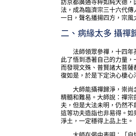
訪京都廣通寺粹如純大德，
法，成為臨濟宗三十六代傳
一日，聲名播揚四方，宗風
二、病緣太多 攝禪
法師領眾參禪，十四年孜
此了悟到憑著自己的力量，
而發現文殊、普賢諸大菩薩
復如是，於是下定決心棲心
大師能攝禪歸淨，崇尚念
精髓和難易。大師說：禪宗
夫，但是大法未明，仍然不
這等功夫造詣也非易得。如
淨土，一定穩得上品上生。
大師在偈中表明：「自憐