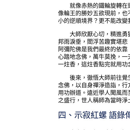
就像赤熱的鐵輪旋轉在頭
像輪王的勝妙五欲現前，也
小的逆順境界？更不能改變
大師欣厭心切，精進勇猛
邦雨淚垂，閻浮苦趣實堪悲
阿彌陀佛是我們最終的依靠
心踏地念佛，萬牛莫挽，一
一炷香，這炷香點完就用功
後來，徹悟大師前往覺生
念佛，以自身禪淨造詣，行
用功辦道。遠近學人聞風而
之盛行，世人稱師為當時淨
四、示寂紅螺 語錄