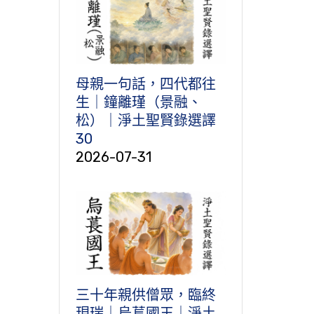
母親一句話，四代都往
生｜鐘離瑾（景融、
松）｜淨土聖賢錄選譯
30
2026-07-31
三十年親供僧眾，臨終
現瑞｜烏萇國王｜淨土