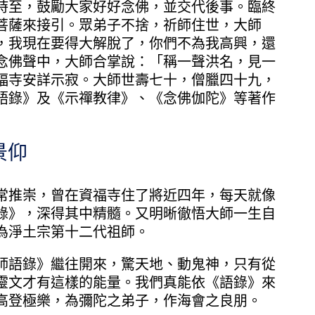
至，鼓勵大家好好念佛，並交代後事。臨終
菩薩來接引。眾弟子不捨，祈師住世，大師
，我現在要得大解脫了，你們不為我高興，還
念佛聲中，大師合掌說：「稱一聲洪名，見一
福寺安詳示寂。大師世壽七十，僧臘四十九，
語錄》及《示禪教律》、《念佛伽陀》等著作
景仰
推崇，曾在資福寺住了將近四年，每天就像
錄》，深得其中精髓。又明晰徹悟大師一生自
為淨土宗第十二代祖師。
語錄》繼往開來，驚天地、動鬼神，只有從
靈文才有這樣的能量。我們真能依《語錄》來
高登極樂，為彌陀之弟子，作海會之良朋。