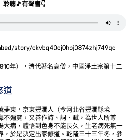
聆聽🎵有聲書👇️
/embed/story/ckvbq40oj0hpj0874zhj749qq
810年），清代著名高僧，中國淨土宗第十二
修道
夢東，京東豐潤人（今河北省豐潤縣境
靡不遍覽，又善作詩、詞、賦，為世人所尊
場大病，體悟到色身不能長久，生老病死無一
靠，於是決定出家修道。乾隆三十三年冬，參