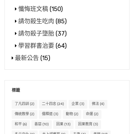
懺悔班文稿
(150)
請勿殺生吃肉
(85)
請勿殺子墮胎
(37)
學習群書治要
(64)
最新公告
(15)
標籤
了凡四訓
(2)
二十四忠
(24)
企業
(3)
佛法
(4)
傳統教學
(2)
儒釋道
(3)
動物
(2)
命運
(2)
和平
(6)
善惡
(10)
因果
(13)
因果教育
(3)