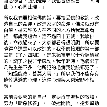
斷惡修善，回頭是岸，我也會很歡喜。「人同
此心，心同此理。」
所以我們要相信佛的話，要接受佛的教誨，改
造自己的命運，改造家庭的命運，佛法就沒有
白學。過去許多人在不同的地方給我算命看
相，都說我短命，活不過四十五歲。我學佛
後，命改過來了，大家都看得很明顯。所以要
曉得命運是可以改造的。我學佛接觸的第一部
書是《了凡四訓》，是朱鏡宙老居士介紹給我
的，讀了之後非常感動。我年輕時，毛病跟了
凡先生差不多，他所犯的毛病我統統都犯了。
「知過能改，善莫大焉。」所以我們不能存有
僥倖逃避的心理，這種心理與大乘宏願不相
應。
當前最要緊的是自己一定要遵守聖哲的教誨，
努力「斷惡修善」，「破迷開悟」，還要幫助