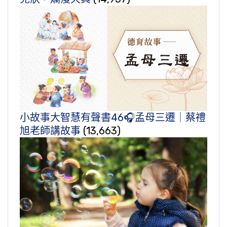
小故事大智慧有聲書46🎧孟母三遷｜蔡禮
旭老師講故事
(13,663)