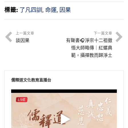
標籤:
了凡四訓
,
命運
,
因果
上一篇文章
下一篇文章
談因果
有聲書🎧淨宗十二祖徹
悟大師略傳｜紅螺典
範，攝禪教而歸淨土
儒釋道文化教育直播台