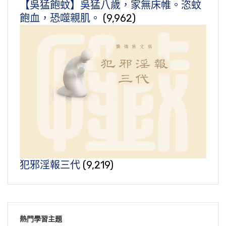
【吳猛飽蚊】吳猛八歲，家無床帷。恣蚊
飽血，恐噬親肌。
(9,962)
犯邪淫報三代
(9,219)
熱門學習主題