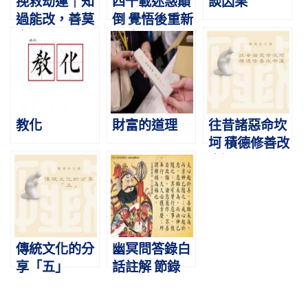
挽救劫運｜知
四十載迷惑顛
談因果
過能改，善莫
倒 覺悟後重新
大焉
上路
教化
財富的道理
往昔諸惡命坎
坷 積德修善改
命運
傳統文化的分
幽冥問答錄白
享「五」
話註解 節錄