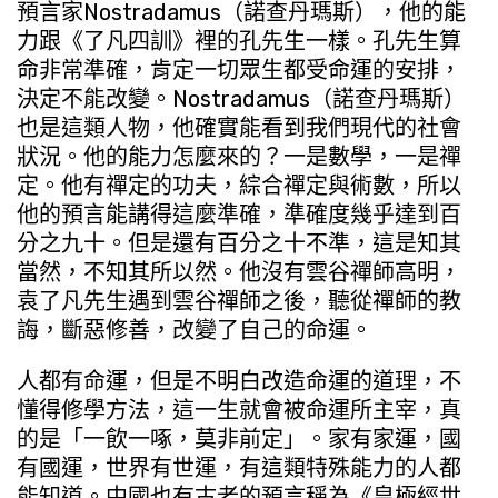
預言家Nostradamus（諾查丹瑪斯），他的能
力跟《了凡四訓》裡的孔先生一樣。孔先生算
命非常準確，肯定一切眾生都受命運的安排，
決定不能改變。Nostradamus（諾查丹瑪斯）
也是這類人物，他確實能看到我們現代的社會
狀況。他的能力怎麼來的？一是數學，一是禪
定。他有禪定的功夫，綜合禪定與術數，所以
他的預言能講得這麼準確，準確度幾乎達到百
分之九十。但是還有百分之十不準，這是知其
當然，不知其所以然。他沒有雲谷禪師高明，
袁了凡先生遇到雲谷禪師之後，聽從禪師的教
誨，斷惡修善，改變了自己的命運。
人都有命運，但是不明白改造命運的道理，不
懂得修學方法，這一生就會被命運所主宰，真
的是「一飲一啄，莫非前定」。家有家運，國
有國運，世界有世運，有這類特殊能力的人都
能知道。中國也有古老的預言稱為《皇極經世