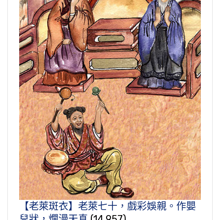
【老萊斑衣】老萊七十，戲彩娛親。作嬰
兒狀，爛漫天真
(14,957)