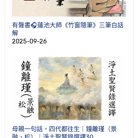
有聲書🎧蓮池大師《竹窗隨筆》三筆白話
解
2025-09-26
母親一句話，四代都往生｜鐘離瑾（景
融、松）｜淨土聖賢錄選譯30