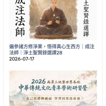
遍參諸方修淨業，悟得真心生西方｜成注
法師｜淨土聖賢錄選譯28
2026-07-17