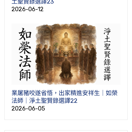
土聖賢錄選譯23
2026-06-12
業屠豬咬遂省悟，出家精進安祥生｜如榮
法師｜淨土聖賢錄選譯22
2026-06-05