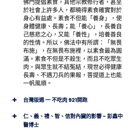
佛門提倡素食，其他宗教修行者，甚至
於社會上許多人，都曉得素食確實對於
身心有益處。素食不但能「養身」，使
身體健康、長壽；能「養心」，長養自
己慈悲之心，又能「養性」，培養善良
的性情。所以，佛法中有所謂：「無畏
布施」，在無畏布施裡，以素食最為圓
滿。素食不但是不殺生，而且不吃眾生
肉，與眾生就不結冤結，現世必得健康
長壽、不遇刀兵的果報，菩提道上也能
一帆風順。
台灣版週 一 不吃肉 921開跑
仁、義、禮、智、信對內臟的影響 - 彭鑫中
醫博士