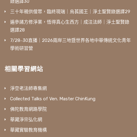
錄選譯30
三十年親供僧眾，臨終現瑞｜烏萇國王｜淨土聖賢錄選譯29
遍參諸方修淨業，悟得真心生西方｜成注法師｜淨土聖賢錄
選譯28
7/28‒30直播｜2026兩岸三地暨世界各地中華傳統文化青年
學術研習營
相關學習網站
淨空老法師專集網
Collected Talks of Ven. Master ChinKung
佛陀教育網路學院
華藏淨宗弘化網
華藏實驗教育機構