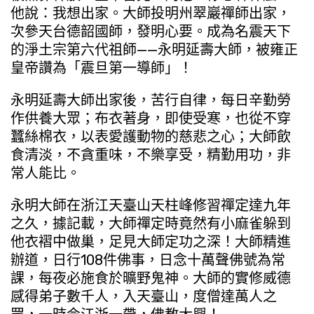
他說：我想出家。大師投明州翠巖禪師出家，
次參天台德韶國師，發明心要。成為名震天下
的淨土宗第六代祖師——永明延壽大師，被雍正
皇帝讚為「震旦第一導師」！
永明延壽大師出家後，苦行自律，每日辛勤勞
作供養大眾；布衣著身，即使受寒，也從不穿
蠶絲棉衣，以表愛護動物的慈悲之心；大師飲
食清淡，不貪重味，不樂享受，精勤用功，非
常人能比。
永明大師在浙江天臺山天柱峰修習禪定達九年
之久，據記載，大師禪定時竟然有小麻雀躲到
他衣褶中做巢，足見大師定功之深！大師精進
辦道，日行108件佛事，日念十萬聲佛號為常
課，每夜必施食於曠野鬼神。大師的實修威德
感得弟子數千人，入天臺山，度僧達萬人之