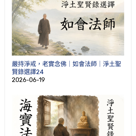
嚴持淨戒，老實念佛｜如會法師｜淨土聖
賢錄選譯24
2026-06-19