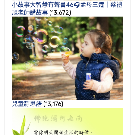
小故事大智慧有聲書46🎧孟母三遷｜蔡禮
旭老師講故事
(13,672)
兒童靜思語
(13,176)