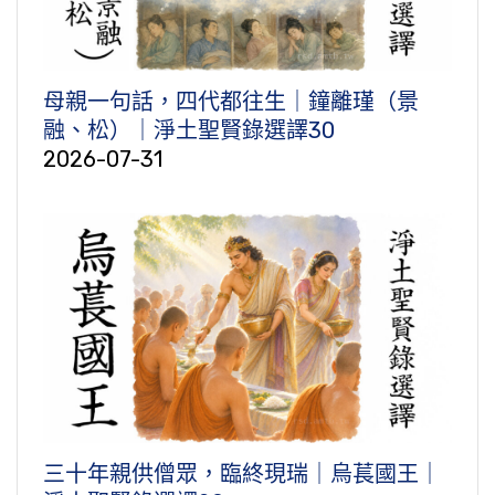
母親一句話，四代都往生｜鐘離瑾（景
融、松）｜淨土聖賢錄選譯30
2026-07-31
三十年親供僧眾，臨終現瑞｜烏萇國王｜