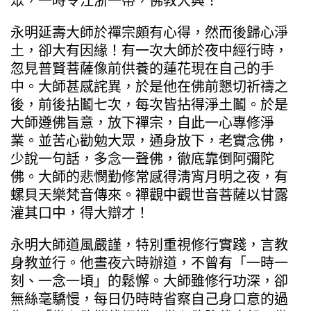
眾，一時令江浙一帶，佛教大興！
永明延壽大師於禪宗頗有心得，然而後歸心淨
土，卻大有因緣！有一次大師於夜中經行時，
忽見普賢菩薩像前供養的蓮花現在自己的手
中。大師甚感詫異，於是他在佛前懇切祈禱之
後，前後拈鬮七次，每次皆拈得淨土鬮。於是
大師遵佛旨意，放下禪宗，自此一心專修淨
業。並苦心勸勉大眾，通身放下，老實念佛，
少說一句話，多念一聲佛，徹底靠倒阿彌陀
佛。大師的悲憫勤修常感得淸宵月明之夜，有
螺貝天樂梵音傳來。禪觀中觀世音菩薩以甘露
灌其口中，得大辯才！
永明大師道風嚴謹，特別重視修行實踐，言教
身教並行。他晝夜六時辦道，不曾有「一時一
刻、一念一頃」的鬆懈。大師雖修行功深，卻
無絲毫驕慢，每日仍時時省察自己身口意的過