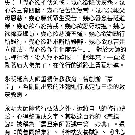
失：「幾心欲摧伏煩惱，幾心欲降伏魔怨，幾
心念三寶四諦，幾心悟苦空無常，幾心念報父
母恩慈，幾心願代眾生受苦，幾心發念菩薩道
業，幾心欲布施持戒，幾心欲忍辱精進，幾心
欲禪寂顯慧，幾心欲慈濟五道，幾心欲勸勵行
所難行，幾心欲超求辦所難辦，幾心欲忍苦建
立佛法，幾心欲作佛化度群生……」對於大師的
這種行持，後人無不歎服，千餘年來，一直激
勵著廣大佛弟子，在修行的道路上勇猛精進。
永明延壽大師重視佛教教育，曾創辦「蒙
堂」，為剛剛出家的沙彌進行戒定慧三學的啟
蒙教育。
永明大師除修行弘法之外，還將自己的修行體
驗、心得整理成文字。其數達百卷的《宗鏡
錄》被稱為「震旦宗師著述中第一妙典」。還
有《萬善同歸集》、《神棲安養賦》、《唯心