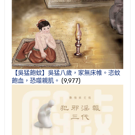
【吳猛飽蚊】吳猛八歲，家無床帷。恣蚊
飽血，恐噬親肌。
(9,977)