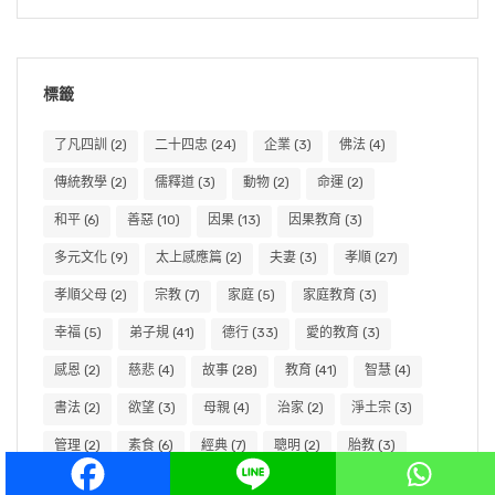
標籤
了凡四訓
(2)
二十四忠
(24)
企業
(3)
佛法
(4)
傳統教學
(2)
儒釋道
(3)
動物
(2)
命運
(2)
和平
(6)
善惡
(10)
因果
(13)
因果教育
(3)
多元文化
(9)
太上感應篇
(2)
夫妻
(3)
孝順
(27)
孝順父母
(2)
宗教
(7)
家庭
(5)
家庭教育
(3)
幸福
(5)
弟子規
(41)
德行
(33)
愛的教育
(3)
感恩
(2)
慈悲
(4)
故事
(28)
教育
(41)
智慧
(4)
書法
(2)
欲望
(3)
母親
(4)
治家
(2)
淨土宗
(3)
管理
(2)
素食
(6)
經典
(7)
聰明
(2)
胎教
(3)
親子
(5)
言語
(2)
讀書
(2)
讀經
(2)
道德
(3)