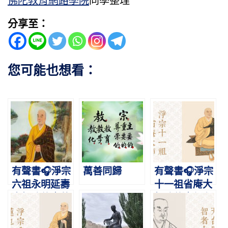
佛陀教育網路學院
同學整理
分享至：
您可能也想看：
有聲書🎧淨宗
萬善同歸
有聲書🎧淨宗
六祖永明延壽
十一祖省庵大
大師略傳｜萬
師略傳｜行在
善莊嚴淨土
梵網，志在西
方