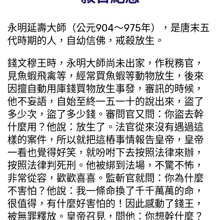
永明延壽大師（公元904～975年），是唐末五
代時期的人，自幼信佛，戒殺放生。
錢文穆王時，永明大師尚未出家，作稅務官，
見魚蝦飛禽等，經常買魚蝦等動物放生，後來
因擅自動用庫錢買物放生事發，審訊的時候，
他不妄語，自始至終一五一十的說出來，盜了
多少次，盜了多少錢。審問官又問：你盜去幹
什麼用？他說：放生了。法官從來沒有遇過這
樣的案件，所以就把這樁事情報告皇帝，皇帝
一看也覺得好笑，就吩咐下去按照法律來辦，
按照法律判死刑。他被綁到法場，不驚不怖，
非常從容，歡歡喜喜。監斬官就問：你為什麼
不害怕？他說：我一條命換了千千萬萬的命，
很值得，有什麼好害怕的！因此感動了錢王，
被無罪釋放。皇帝召見，問他：你想幹什麼？