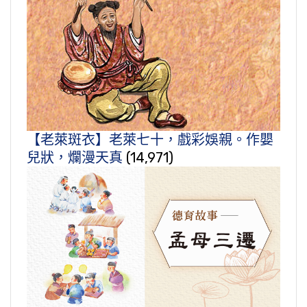
【老萊斑衣】老萊七十，戲彩娛親。作嬰
兒狀，爛漫天真
(14,971)