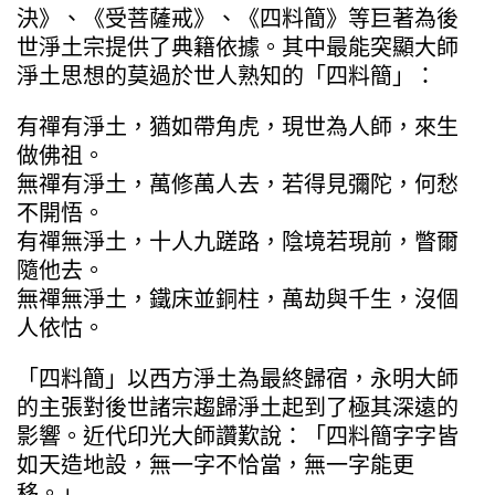
決》、《受菩薩戒》、《四料簡》等巨著為後
世淨土宗提供了典籍依據。其中最能突顯大師
淨土思想的莫過於世人熟知的「四料簡」：
有禪有淨土，猶如帶角虎，現世為人師，來生
做佛祖。
無禪有淨土，萬修萬人去，若得見彌陀，何愁
不開悟。
有禪無淨土，十人九蹉路，陰境若現前，瞥爾
隨他去。
無禪無淨土，鐵床並銅柱，萬劫與千生，沒個
人依怙。
「四料簡」以西方淨土為最終歸宿，永明大師
的主張對後世諸宗趨歸淨土起到了極其深遠的
影響。近代印光大師讚歎說：「四料簡字字皆
如天造地設，無一字不恰當，無一字能更
移。」