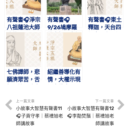
有聲書🎧淨宗
有聲書🎧
有聲書🎧東土
八祖蓮池大師
9/26鳩摩羅
釋迦，天台四
略傳
什大師圓寂紀
祖｜天台四祖
念日
智者大師圓寂
紀念日
七佛譯師，悲
紹繼善導化有
願濟眾苦，舌
情，大權示現
根不壞，清音
誘念佛｜11/3
徹九天｜
淨宗五祖少康
9/22鳩摩羅
大師圓寂紀念
上一篇文章
下一篇文章
小故事大智慧有聲書11
小故事大智慧有聲書12
什大師圓寂紀
日
🎧子貢守孝｜蔡禮旭老
🎧李勣焚鬚｜蔡禮旭老
念日
師講故事
師講故事