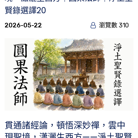
賢錄選譯20
2026-05-22
瀏覽數 310
貫通諸經論，頓悟深妙禪，雲中
現聖境，瀟灑生西方——淨土聖賢