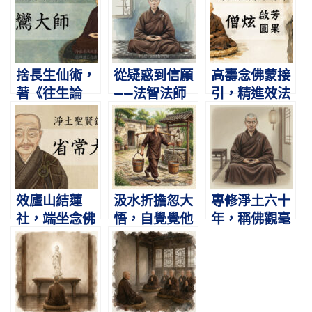
捨長生仙術，
從疑惑到信願
高壽念佛蒙接
著《往生論
——法智法師
引，精進效法
註》｜曇鸞大
精勤念佛往生
得往生｜僧炫
師｜淨土聖賢
記｜淨土聖賢
（啟芳、圓
錄選譯4
錄選譯5
果）｜淨土聖
賢錄選譯6
效廬山結蓮
汲水折擔忽大
專修淨土六十
社，端坐念佛
悟，自覺覺他
年，稱佛觀毫
往生｜省常大
歸淨土｜義懷
生安養｜慧亨
師｜淨土聖賢
法師｜淨土聖
法師｜淨土聖
錄選譯10
賢錄選譯11
賢錄選譯15