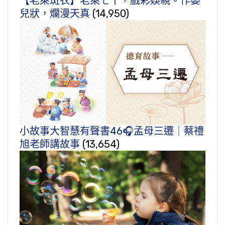
【老萊斑衣】老萊七十，戲彩娛親。作嬰
兒狀，爛漫天真
(14,950)
小故事大智慧有聲書46🎧孟母三遷｜蔡禮
旭老師講故事
(13,654)