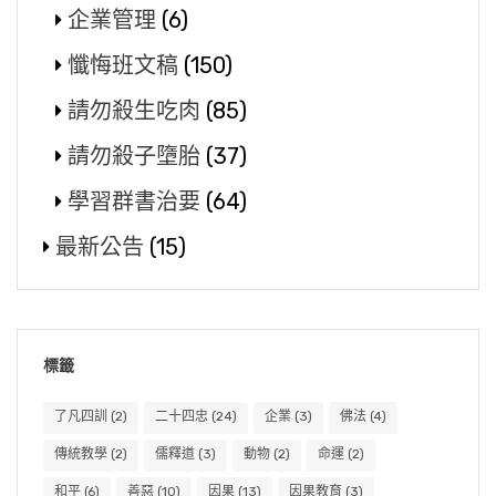
企業管理
(6)
懺悔班文稿
(150)
請勿殺生吃肉
(85)
請勿殺子墮胎
(37)
學習群書治要
(64)
最新公告
(15)
標籤
了凡四訓
(2)
二十四忠
(24)
企業
(3)
佛法
(4)
傳統教學
(2)
儒釋道
(3)
動物
(2)
命運
(2)
和平
(6)
善惡
(10)
因果
(13)
因果教育
(3)