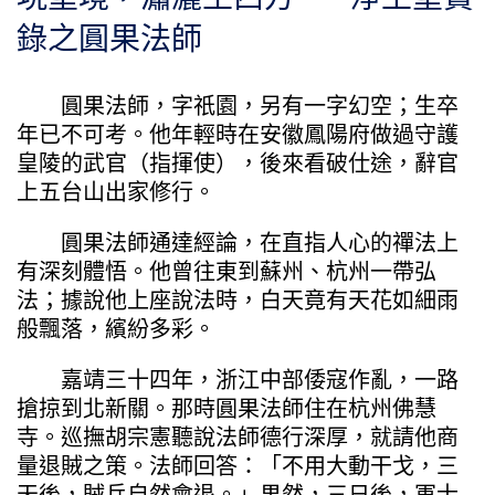
錄之圓果法師
圓果法師，字祇園，另有一字幻空；生卒
年已不可考。他年輕時在安徽鳳陽府做過守護
皇陵的武官（指揮使），後來看破仕途，辭官
上五台山出家修行。
圓果法師通達經論，在直指人心的禪法上
有深刻體悟。他曾往東到蘇州、杭州一帶弘
法；據說他上座說法時，白天竟有天花如細雨
般飄落，繽紛多彩。
嘉靖三十四年，浙江中部倭寇作亂，一路
搶掠到北新關。那時圓果法師住在杭州佛慧
寺。巡撫胡宗憲聽說法師德行深厚，就請他商
量退賊之策。法師回答：「不用大動干戈，三
天後，賊兵自然會退。」果然，三日後，軍士