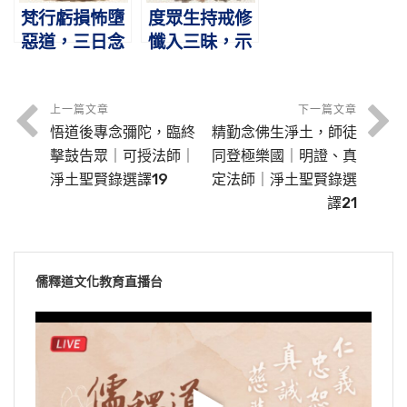
梵行虧損怖墮
度眾生持戒修
惡道，三日念
懺入三昧，示
佛捨壽往生｜
徒眾唯心淨土
瑩珂法師｜淨
出輪迴｜宏濟
土聖賢錄選譯
法師｜淨土聖
上一篇文章
下一篇文章
悟道後專念彌陀，臨終
精勤念佛生淨土，師徒
16
賢錄選譯17
擊鼓告眾｜可授法師｜
同登極樂國｜明證、真
淨土聖賢錄選譯19
定法師｜淨土聖賢錄選
譯21
儒釋道文化教育直播台