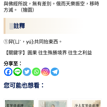
與佛經所說，無有差別。俄而天樂振空，移時
方滅。（獪園）
░註釋
①舁(ㄩˊ，yú):共同抬東西。
【關鍵字】圓果 往生殊勝境界 往生之利益
分享至：
您可能也想看：