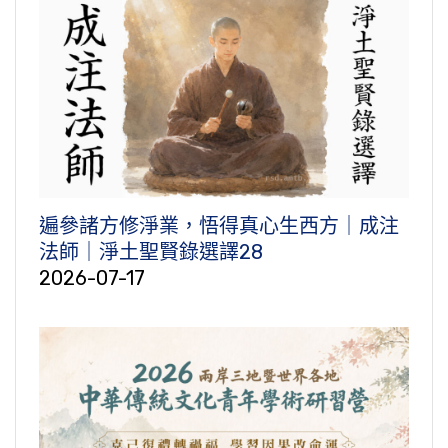
遍參諸方修淨業，悟得真心生西方｜成注
法師｜淨土聖賢錄選譯28
2026-07-17