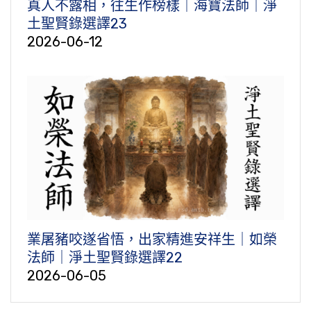
真人不露相，往生作榜樣｜海寶法師｜淨
土聖賢錄選譯23
2026-06-12
業屠豬咬遂省悟，出家精進安祥生｜如榮
法師｜淨土聖賢錄選譯22
2026-06-05