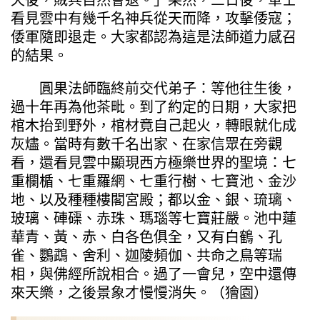
看見雲中有幾千名神兵從天而降，攻擊倭寇；
倭軍隨即退走。大家都認為這是法師道力感召
的結果。
圓果法師臨終前交代弟子：等他往生後，
過十年再為他茶毗。到了約定的日期，大家把
棺木抬到野外，棺材竟自己起火，轉眼就化成
灰燼。當時有數千名出家、在家信眾在旁觀
看，還看見雲中顯現西方極樂世界的聖境：七
重欄楯、七重羅網、七重行樹、七寶池、金沙
地、以及種種樓閣宮殿；都以金、銀、琉璃、
玻璃、硨磲、赤珠、瑪瑙等七寶莊嚴。池中蓮
華青、黃、赤、白各色俱全，又有白鶴、孔
雀、鸚鵡、舍利、迦陵頻伽、共命之鳥等瑞
相，與佛經所說相合。過了一會兒，空中還傳
來天樂，之後景象才慢慢消失。（獪園）