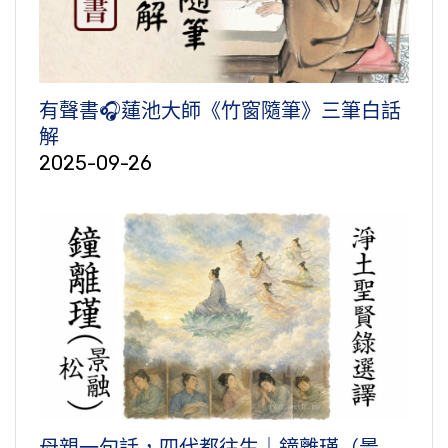
有聲書🎧蓮池大師《竹窗隨筆》三筆白話
解
2025-09-26