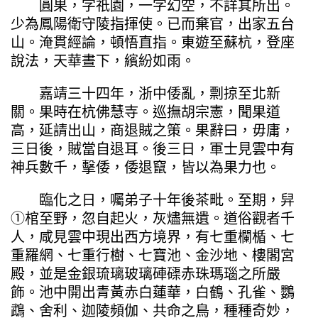
圓果，字祇園，一字幻空，不詳其所出。
少為鳳陽衛守陵指揮使。已而棄官，出家五台
山。淹貫經論，頓悟直指。東遊至蘇杭，登座
說法，天華晝下，繽紛如雨。
嘉靖三十四年，浙中倭亂，剽掠至北新
關。果時在杭佛慧寺。巡撫胡宗憲，聞果道
高，延請出山，商退賊之策。果辭曰，毋庸，
三日後，賊當自退耳。後三日，軍士見雲中有
神兵數千，擊倭，倭退竄，皆以為果力也。
臨化之日，囑弟子十年後茶毗。至期，舁
①棺至野，忽自起火，灰燼無遺。道俗觀者千
人，咸見雲中現出西方境界，有七重欄楯、七
重羅網、七重行樹、七寶池、金沙地、樓閣宮
殿，並是金銀琉璃玻璃硨磲赤珠瑪瑙之所嚴
飾。池中開出青黃赤白蓮華，白鶴、孔雀、鸚
鵡、舍利、迦陵頻伽、共命之鳥，種種奇妙，