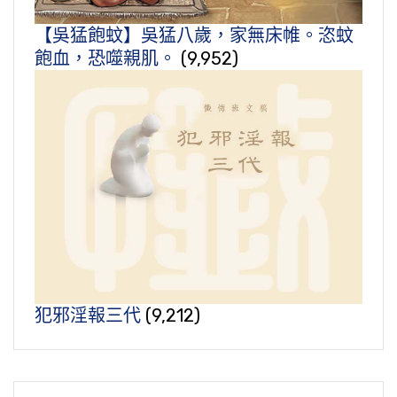
【吳猛飽蚊】吳猛八歲，家無床帷。恣蚊
飽血，恐噬親肌。
(9,952)
犯邪淫報三代
(9,212)