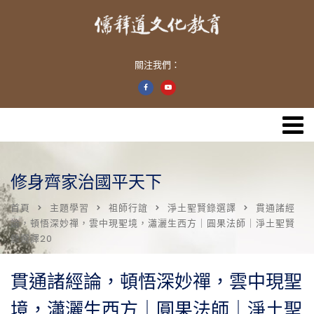
關注我們：
修身齊家治國平天下
首頁
主題學習
祖師行誼
淨土聖賢錄選譯
貫通諸經
論，頓悟深妙禪，雲中現聖境，瀟灑生西方｜圓果法師｜淨土聖賢
錄選譯20
貫通諸經論，頓悟深妙禪，雲中現聖
境，瀟灑生西方｜圓果法師｜淨土聖