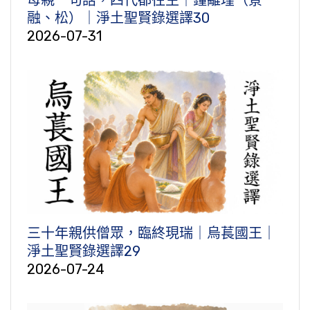
母親一句話，四代都往生｜鐘離瑾（景
融、松）｜淨土聖賢錄選譯30
2026-07-31
三十年親供僧眾，臨終現瑞｜烏萇國王｜
淨土聖賢錄選譯29
2026-07-24