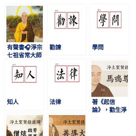
有聲書🎧淨宗
勸諫
學問
七祖省常大師
略傳｜道慕廬
山，結淨行社
知人
法律
著《起信
論》，勸生淨
土｜馬鳴尊者
｜淨土聖賢錄
選譯1