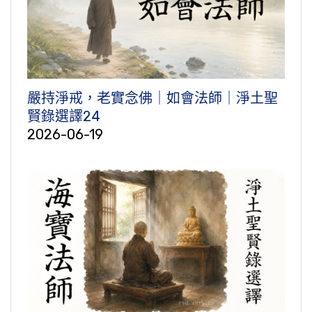
嚴持淨戒，老實念佛｜如會法師｜淨土聖
賢錄選譯24
2026-06-19