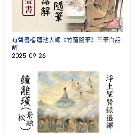
有聲書🎧蓮池大師《竹窗隨筆》三筆白話
解
2025-09-26