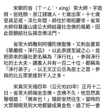
宋朝的省（ㄒㄧㄥˇ，xǐng）常大師，字造
微，俗姓顏，浙江錢塘人。七歲出家，十七歲
受具足戒。淳化年間，師住於南昭慶寺。省常
大師仰慕廬山遠公大師結蓮社念佛的風範，因
此發願結社弘揚念佛法門。
省常大師雕刻阿彌陀佛聖像，又刺血書寫
《華嚴經・淨行品》，以此表達至誠之心，並
把原來的蓮社更名稱為「淨行社」。參與淨行
社的士大夫、讀書人共有一百二十位，都稱為
「淨行弟子」，以王文正公旦為居士之首，參
與的比丘眾更達到千人之多。
宋真宗天禧四年（公元1020年）正月十二
日，省常大師端坐念佛。念佛不久，他忽然高
聲唱道：「佛來也！」隨即安然往生。當時的
大眾親眼見到大地都變成黃金色，過了好一會