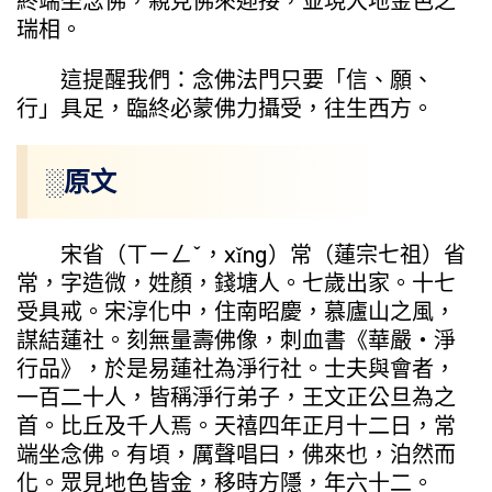
終端坐念佛，親見佛來迎接，並現大地金色之
瑞相。
這提醒我們：念佛法門只要「信、願、
行」具足，臨終必蒙佛力攝受，往生西方。
░原文
宋省（ㄒㄧㄥˇ，xǐng）常（蓮宗七祖）省
常，字造微，姓顏，錢塘人。七歲出家。十七
受具戒。宋淳化中，住南昭慶，慕廬山之風，
謀結蓮社。刻無量壽佛像，刺血書《華嚴・淨
行品》，於是易蓮社為淨行社。士夫與會者，
一百二十人，皆稱淨行弟子，王文正公旦為之
首。比丘及千人焉。天禧四年正月十二日，常
端坐念佛。有頃，厲聲唱曰，佛來也，泊然而
化。眾見地色皆金，移時方隱，年六十二。