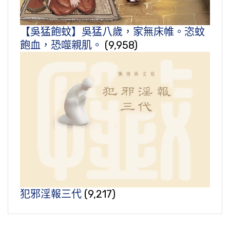
【吳猛飽蚊】吳猛八歲，家無床帷。恣蚊
飽血，恐噬親肌。
(9,958)
犯邪淫報三代
(9,217)