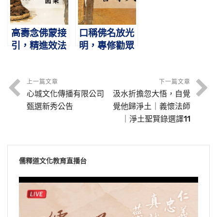
高壽念佛蒙接
口稱佛名放光
引，精進效法
明，專修勸眾
得往生｜僧炫
歸淨土｜善導
（啟芳、圓
大師｜淨土聖
果）｜淨土聖
賢錄選譯7
上一篇文章
下一篇文章
心城文化傳播有限公司
汲水折擔忽大悟，自覺
賢錄選譯6
甄選新秀公告
覺他歸淨土｜義懷法師
｜淨土聖賢錄選譯11
儒釋道文化教育直播台