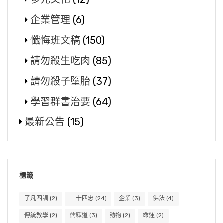
企業管理
(6)
懺悔班文稿
(150)
請勿殺生吃肉
(85)
請勿殺子墮胎
(37)
學習群書治要
(64)
最新公告
(15)
標籤
了凡四訓
(2)
二十四忠
(24)
企業
(3)
佛法
(4)
傳統教學
(2)
儒釋道
(3)
動物
(2)
命運
(2)