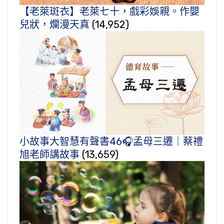
【老萊斑衣】老萊七十，戲彩娛親。作嬰
兒狀，爛漫天真
(14,952)
小故事大智慧有聲書46🎧孟母三遷｜蔡禮
旭老師講故事
(13,659)