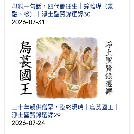
母親一句話，四代都往生｜鐘離瑾（景
融、松）｜淨土聖賢錄選譯30
2026-07-31
三十年親供僧眾，臨終現瑞｜烏萇國王｜
淨土聖賢錄選譯29
2026-07-24