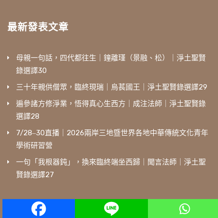
最新發表文章
母親一句話，四代都往生｜鐘離瑾（景融、松）｜淨土聖賢
錄選譯30
三十年親供僧眾，臨終現瑞｜烏萇國王｜淨土聖賢錄選譯29
遍參諸方修淨業，悟得真心生西方｜成注法師｜淨土聖賢錄
選譯28
7/28‒30直播｜2026兩岸三地暨世界各地中華傳統文化青年
學術研習營
一句「我根器鈍」，換來臨終端坐西歸｜聞言法師｜淨土聖
賢錄選譯27
相關學習網站