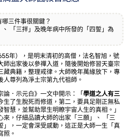
有哪三件事很關鍵？
」、 「三拌」及晚年病中所發的「四誓」為
655年），是明末清初的高僧，法名智旭，號
大師出家後以參禪入道，隨後開始修習天臺宗
三藏典籍，整理戒律。大師晚年萬緣放下，專
後人尊列為淨土宗第九代祖師。
論．示元白》一文中開示：「
學道之人有三
今生了生脫死而修道，第二，要具足剛正無私
發智慧，並幫助眾生明瞭宇宙人生的真相。」
心來，仔細品讀大師的出家「三願」、 「三
誓」，一定會深受感動，這正是大師一生「真
寫照。