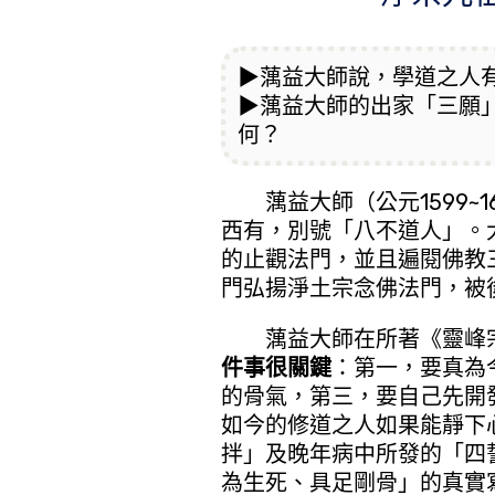
▶蕅益大師說，學道之人
▶蕅益大師的出家「三願
何？
蕅益大師（公元1599~1
西有，別號「八不道人」。
的止觀法門，並且遍閱佛教
門弘揚淨土宗念佛法門，被
蕅益大師在所著《靈峰宗
件事很關鍵
：第一，要真為
的骨氣，第三，要自己先開
如今的修道之人如果能靜下
拌」及晚年病中所發的「四
為生死、具足剛骨」的真實