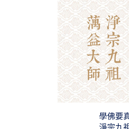
學佛要
淨宗九