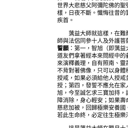
世界大悲慈父阿彌陀佛的聖
樣，日夜不斷。懺悔往昔的
疾首。
蕅益大師就這樣，在難耐
師與法侶同參十人及外護菩
誓願
：第一，智旭（即蕅益
道友們拿著經本來問經中的
來演釋義理，自有照南、靈
不背對著佛像，只可以身體
授戒，如果必須給他人授戒
授；第四，發誓不應允在家
旭，今至誠乞求三寶加持，
障消除，身心輕安；如果壽
慈悲加被，回歸極樂安養國
若此生命終，必定往生極樂