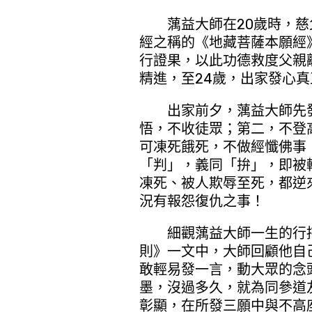
蕅益大師在20歲時，慈
經之稱的《地藏菩薩本願經
行證果，以此功德救度父親
精進，至24歲，出家發心
出家前夕，蕅益大師先
悟，不收徒眾；第二，不登
可凍死餓死，不做經懺佛事
「判」，義同「拚」，即被
凍死、被人欺辱至死，都逆
況有報怨復仇之事！
細觀蕅益大師一生的行持
則》一文中，大師回顧他自
敢輕易發一言，動大眾的念
墨，沒過多久，就為同參道
彰顯，在所發三願中與不高