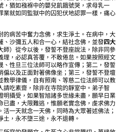
號，猶如襁褓中的嬰兒飢餓號哭，求母乳一
罪業就如同監獄中的囚犯伏地認罪一樣，痛心
的病苦中奮力念佛，求生淨土。在病中，大
薩、沙彌五人和合一心，結社念佛，並發
四大
大師）從今以後，發誓不登座說法，除非同參
義理，必認真答覆，不敢倦怠。如果按照經文
晟、性旦三位法師可以略作宣傳；第二，發誓
稍偏以及正面對著佛像坐；第三，發誓不登壇
並教學律儀，自有照南、等慈二位法師可以教
人請吃素齋，除非在寺院的靜室中。弟子智
證明攝受，如果智旭諸多世緣未盡，願早日業
命已盡，大限難逃，惟願老實念佛，虔求佛力
。活一天就念一天佛，同時為大眾著述佛法；
淨土，永不墮三途，永不退轉。