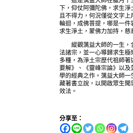
這是蕅益大師在臘月十三
下，仰仗阿彌陀佛，求生淨
且不得力，何況僅從文字上
輪迴，成佛菩提，哪是一件
求生淨土，蒙佛力加持，慈
縱觀蕅益大師的一生，含
法諸宗，並一心導歸求生極
多種，為淨土宗歷代祖師著
要解》、《靈峰宗論》以及
學的經典之作。蕅益大師一
藏著書立說，以開啟眾生聞
效法。
分享至：