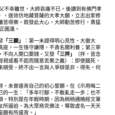
父不幸離世，大師哀痛不已。後讀到有佛門孝
》，遂效仿地藏菩薩的大孝大願，立志出家修
離苦得樂。既發此大心，大師勤苦修行，勇猛
真正圓滿。
發
「三願」
：第一未證得明心見性、大徹大
高座，一生恪守謙隱，不貪名聞利養；第三寧
，不向人開口要錢。又發
「三拌」
（拌，音念
輕視或看不起而隨意丟棄之義）：即使餓死、
來順受，終不出一言與人爭辯是非、得失，何
，未曾違背自己的初心誓願。在《示用晦二
己的一生：「多年行腳，不敢亂走一步；也不
頭。特別是在年輕時期，因為稍稍通曉經文筆
友所逼迫，為大眾商究佛法，導致虛名一天天
座願有所違背。」