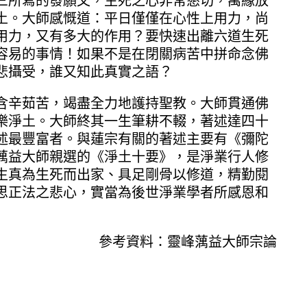
所寫的發願文，生死之心非常懇切，萬緣放
土。大師感慨道：平日僅僅在心性上用力，尚
用力，又有多大的作用？要快速出離六道生死
容易的事情！如果不是在閉關病苦中拼命念佛
悲攝受，誰又知此真實之語？
辛茹苦，竭盡全力地護持聖教。大師貫通佛
樂淨土。大師終其一生筆耕不輟，著述達四十
述最豐富者。與蓮宗有關的著述主要有《彌陀
蕅益大師親選的《淨土十要》，是淨業行人修
生真為生死而出家、具足剛骨以修道，精勤閱
思正法之悲心，實當為後世淨業學者所感恩和
參考資料：靈峰蕅益大師宗論