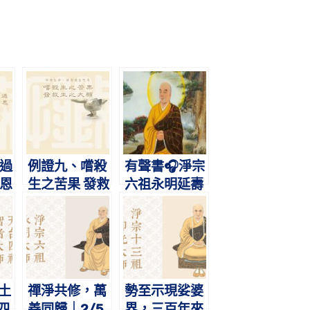
改過
例證九、嚐殺
有聲書🎧淨宗
佛恩
生之苦果 發救
六祖永明延壽
生之大願
大師略傳｜萬
善莊嚴淨土
土
禪淨共修，萬
勢至示現娑婆
四
善同歸｜2/5
界，三百年來