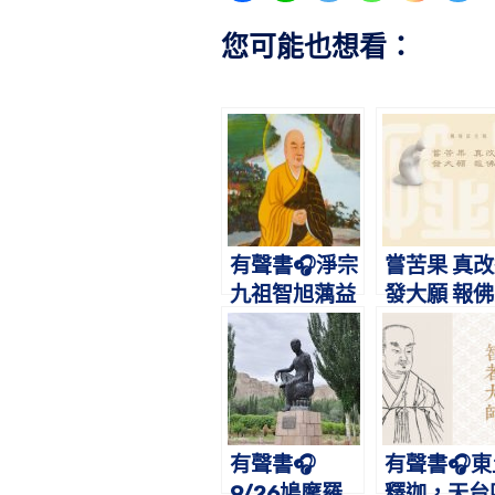
您可能也想看：
有聲書🎧淨宗
嘗苦果 真
九祖智旭蕅益
發大願 報
大師略傳｜遍
閱經藏，總歸
念佛
有聲書🎧
有聲書🎧東
9/26鳩摩羅
釋迦，天台