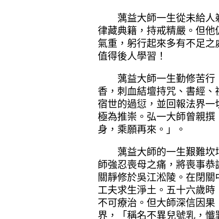
蕅益大師一生從未給人剃
律藏典籍，持戒精嚴。但他
氣重，躬行起來多有不足之
值得後人學習！
蕅益大師一生勤修苦行，
香，刺血結壇持咒、書經、
宿世的過愆，並回報法界一
極為推崇。弘一大師曾親撰
身，乘願再來。」。
蕅益大師的一生艱難坎坷
師強忍喪母之痛，將喪事恭
關靜修於吳江淞陵。在閉關
工夫求生淨土。五十六歲時
不可療治。但大師深信因果
界，「稱名不異兒號乳，懺