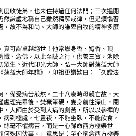
度收徒弟，也未住持過任何法門；三次遍閱
仍然謙虛地稱自己雖然精解戒律，但是煩惱習
處，故不為和尚。大師的謙卑自牧的精神多麼
真可謂卓越絕世！他常燃身香、臂香、頂
禮懺、念佛，以此至誠之行，供養三寶，消除
切眾生。近代印光大師、弘一大師對蕅益大師
《蕅益大師年譜》，印祖更讚歎曰：「久證法
，備受病苦煎熬。二十八歲時母親亡故，大
謹處理完畢後，焚棄筆硯，隻身前往深山，閉
中，大師由於受到大病的劇苦，所以以參禪的
，病到極處，七晝夜，不能坐臥，不能飲食，
，絲毫不懼病苦，而是一心歸命西方極樂世
罪何殊囚伏辜。」意思是：至心稱念西方極樂