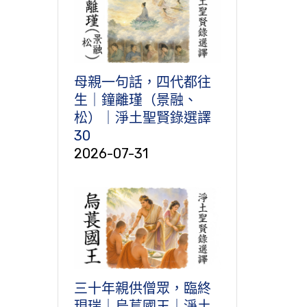
母親一句話，四代都往
生｜鐘離瑾（景融、
松）｜淨土聖賢錄選譯
30
2026-07-31
三十年親供僧眾，臨終
現瑞｜烏萇國王｜淨土