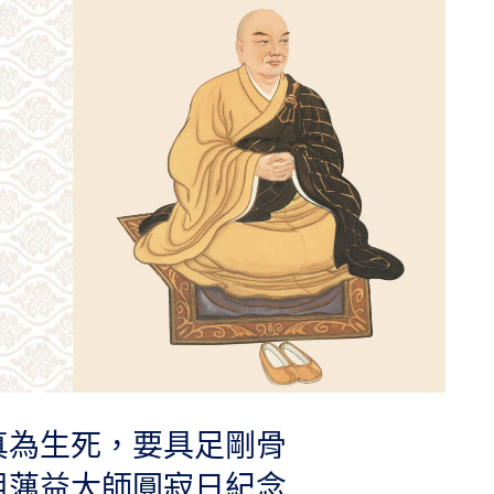
真為生死，要具足剛骨
祖蕅益大師圓寂日紀念