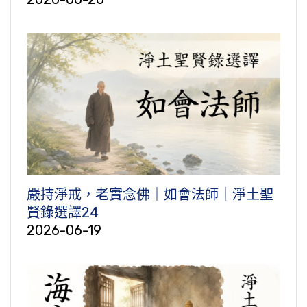
嚴持淨戒，老實念佛｜如會法師｜淨土聖
賢錄選譯24
2026-06-19