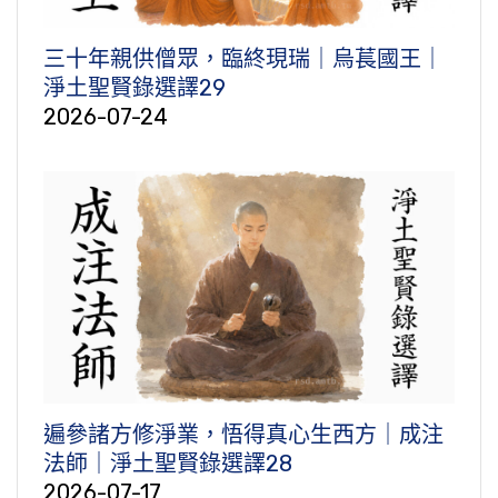
三十年親供僧眾，臨終現瑞｜烏萇國王｜
淨土聖賢錄選譯29
2026-07-24
遍參諸方修淨業，悟得真心生西方｜成注
法師｜淨土聖賢錄選譯28
2026-07-17