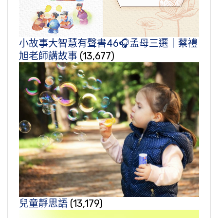
小故事大智慧有聲書46🎧孟母三遷｜蔡禮
旭老師講故事
(13,677)
兒童靜思語
(13,179)