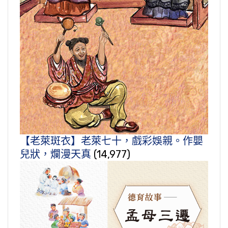
【老萊斑衣】老萊七十，戲彩娛親。作嬰
兒狀，爛漫天真
(14,977)