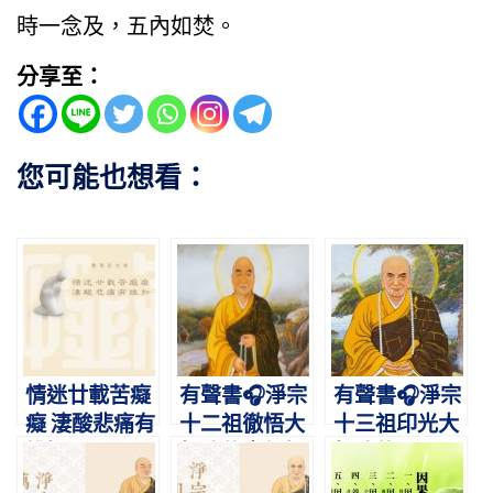
時一念及，五內如焚。
分享至：
您可能也想看：
情迷廿載苦癡
有聲書🎧淨宗
有聲書🎧淨宗
癡 淒酸悲痛有
十二祖徹悟大
十三祖印光大
誰知
師略傳｜紅螺
師略傳
典範，攝禪教