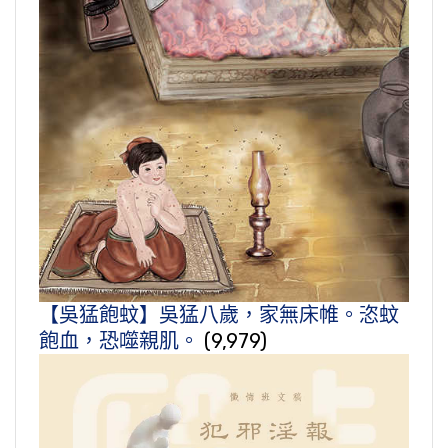
【吳猛飽蚊】吳猛八歲，家無床帷。恣蚊
飽血，恐噬親肌。
(9,979)