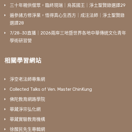
三十年親供僧眾，臨終現瑞｜烏萇國王｜淨土聖賢錄選譯29
遍參諸方修淨業，悟得真心生西方｜成注法師｜淨土聖賢錄
選譯28
7/28‒30直播｜2026兩岸三地暨世界各地中華傳統文化青年
學術研習營
相關學習網站
淨空老法師專集網
Collected Talks of Ven. Master ChinKung
佛陀教育網路學院
華藏淨宗弘化網
華藏實驗教育機構
徐醒民先生專輯網