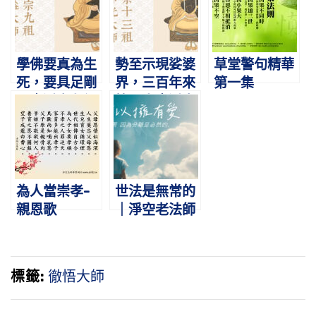
而歸淨土
學佛要真為生
勢至示現娑婆
草堂警句精華
死，要具足剛
界，三百年來
第一集
骨｜淨宗九祖
第一人｜淨宗
蕅益大師圓寂
十三祖印光大
日紀念
師圓寂紀念日
為人當崇孝-
世法是無常的
親恩歌
｜淨空老法師
開示
標籤:
徹悟大師