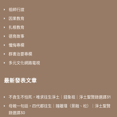
祖師行誼
因果教育
扎根教育
德育故事
懺悔專欄
群書治要專欄
多元文化網路電視
最新發表文章
不貪生不怕死，唯求往生淨土｜錢象祖｜淨土聖賢錄選譯31
母親一句話，四代都往生｜鐘離瑾（景融、松）｜淨土聖賢
錄選譯30