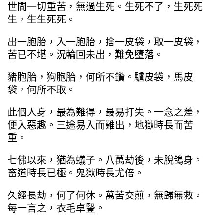
世間一切重苦，無過生死。生死不了，生死死
生，生生死死。
出一胞胎，入一胞胎，捨一皮袋，取一皮袋，
苦已不堪。況輪回未出，難免墮落。
豬胞胎，狗胞胎，何所不鑽。驢皮袋，馬皮
袋，何所不取。
此個人身，最為難得，最易打失。一念之差，
便入惡趣。三途易入而難出，地獄時長而苦
重。
七佛以來，猶為蟻子。八萬劫後，未脫鴿身。
畜道時長已極。鬼獄時長尤倍。
久經長劫，何了何休。萬苦交煎，無歸無救。
每一言之，衣毛卓豎。