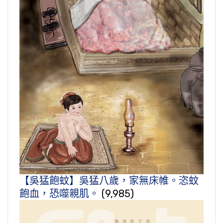
【吳猛飽蚊】吳猛八歲，家無床帷。恣蚊
飽血，恐噬親肌。
(9,985)