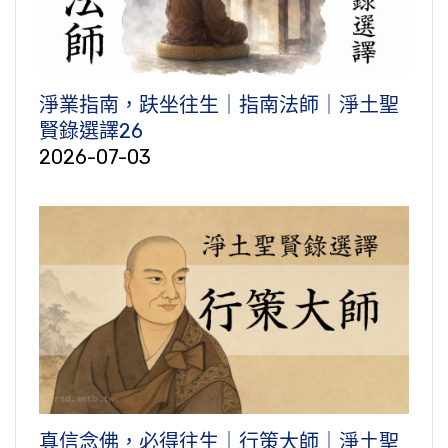
淨業指南，趺坐往生｜指南法師｜淨土聖
賢錄選譯26
2026-07-03
真信念佛，必得往生｜行策大師｜淨土聖