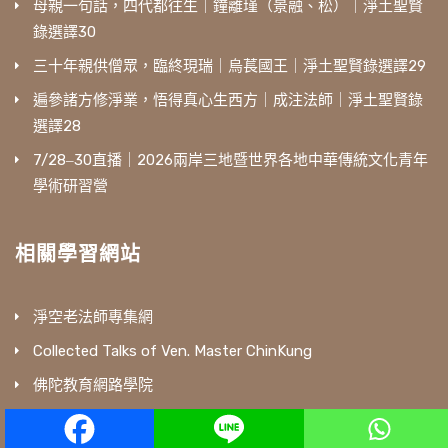
母親一句話，四代都往生｜鐘離瑾（景融、松）｜淨土聖賢
錄選譯30
三十年親供僧眾，臨終現瑞｜烏萇國王｜淨土聖賢錄選譯29
遍參諸方修淨業，悟得真心生西方｜成注法師｜淨土聖賢錄
選譯28
7/28‒30直播｜2026兩岸三地暨世界各地中華傳統文化青年
學術研習營
相關學習網站
淨空老法師專集網
Collected Talks of Ven. Master ChinKung
佛陀教育網路學院
華藏淨宗弘化網