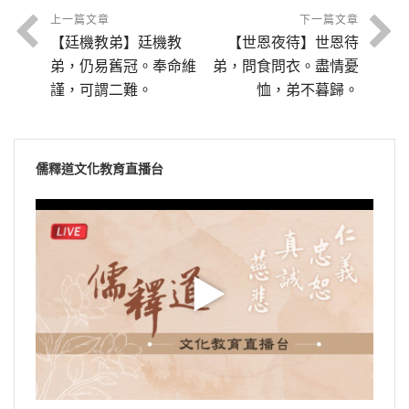
答。
欽。
上一篇文章
下一篇文章
【廷機教弟】廷機教
【世恩夜待】世恩待
弟，仍易舊冠。奉命維
弟，問食問衣。盡情憂
謹，可謂二難。
恤，弟不暮歸。
儒釋道文化教育直播台