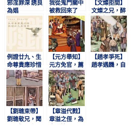
邪淫罪深 誘良
我從鬼門關中
【文燦拒間】
為娼
被救回來了
文燦之兄，醉
毆暴慢。鄰人
不平，怒其離
間。
例證廿九、生
【元方舉知】
【趙孝爭死】
命尊貴應珍惜
元方免官，薦
趙孝遇饑，自
視諸如己莫傷
書復上。舉其
述體肥。願代
害
所知，不問仇
弟死，兩得全
黨。
歸。
【劉璡束帶】
【章溢代戮】
劉璡敬兄，聞
章溢之侄，為
呼下榻。束帶
寇所擒。願以
未完，不敢遽
身代，賊亦心