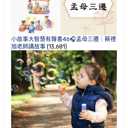
小故事大智慧有聲書46🎧孟母三遷｜蔡禮
旭老師講故事
(13,681)