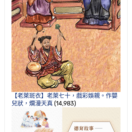
【老萊斑衣】老萊七十，戲彩娛親。作嬰
兒狀，爛漫天真
(14,983)