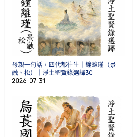
母親一句話，四代都往生｜鐘離瑾（景
融、松）｜淨土聖賢錄選譯30
2026-07-31