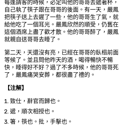
每逢請客的時候，必定叫他的哥哥去遞著杯，
自己執了筷子跟在哥哥的後面。有一天，嚴鳳
把筷子送上去遲了一些，他的哥哥生了氣，就
給他吃了一個耳光。嚴鳳欣然的順受，仍舊在
這個酒席上盡了歡才散。他的哥哥醉了，嚴鳳
就親自送哥哥去睡了。
第二天，天還沒有亮，已經在哥哥的臥榻前面
等候了。並且問他昨天的酒，喝得暢快不暢
快，睡得好不好？過了不多時候，他的哥哥死
了，嚴鳳痛哭安葬，都很盡了禮的。
【注解】
致仕，辭官而歸也。
遞，順次相授也。
箸，筷也。批，手擊也。