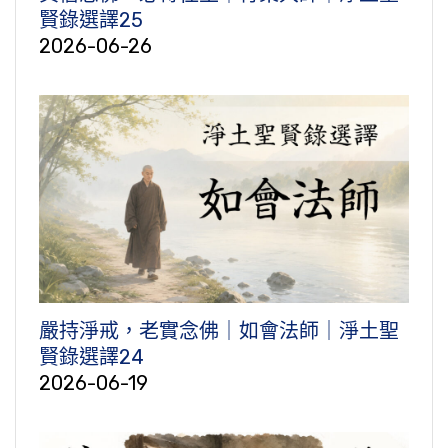
賢錄選譯25
2026-06-26
嚴持淨戒，老實念佛｜如會法師｜淨土聖
賢錄選譯24
2026-06-19