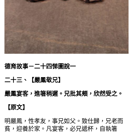
德育故事－二十四悌圖說一
二十三、【嚴鳳敬兄】
嚴鳳宴客，進箸稍遲。兄批其頰，欣然受之。
【原文】
明嚴鳳，性孝友，事兄如父。致仕歸，兄老而
貧，迎養於家。凡宴客，必兄遞杯，自執箸