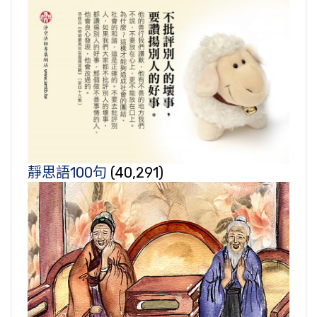
靜思語100句
(40,291)