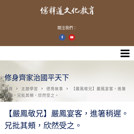
關注我們：
修身齊家治國平天下
首頁
主題學習
德育故事
【嚴鳳敬兄】嚴鳳宴客，進箸
稍遲。兄批其頰，欣然受之。
【嚴鳳敬兄】嚴鳳宴客，進箸稍遲。
兄批其頰，欣然受之。