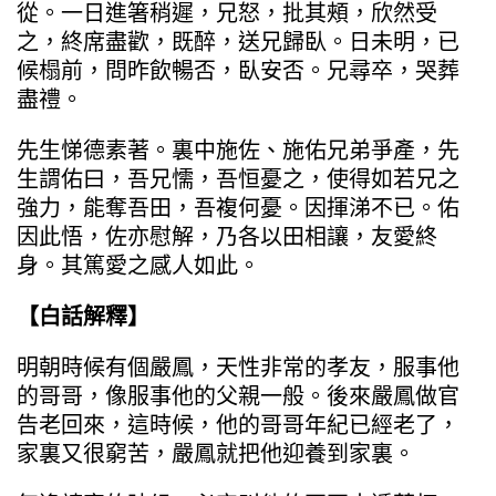
從。一日進箸稍遲，兄怒，批其頰，欣然受
之，終席盡歡，既醉，送兄歸臥。日未明，已
候榻前，問昨飲暢否，臥安否。兄尋卒，哭葬
盡禮。
先生悌德素著。裏中施佐、施佑兄弟爭產，先
生謂佑曰，吾兄懦，吾恒憂之，使得如若兄之
強力，能奪吾田，吾複何憂。因揮涕不已。佑
因此悟，佐亦慰解，乃各以田相讓，友愛終
身。其篤愛之感人如此。
【白話解釋】
明朝時候有個嚴鳳，天性非常的孝友，服事他
的哥哥，像服事他的父親一般。後來嚴鳳做官
告老回來，這時候，他的哥哥年紀已經老了，
家裏又很窮苦，嚴鳳就把他迎養到家裏。