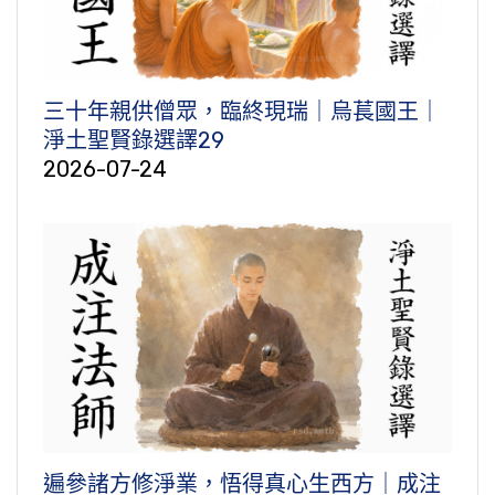
三十年親供僧眾，臨終現瑞｜烏萇國王｜
淨土聖賢錄選譯29
2026-07-24
遍參諸方修淨業，悟得真心生西方｜成注