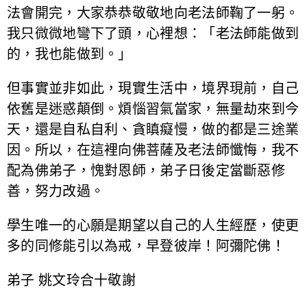
法會開完，大家恭恭敬敬地向老法師鞠了一躬。
我只微微地彎下了頭，心裡想：「老法師能做到
的，我也能做到。」
但事實並非如此，現實生活中，境界現前，自己
依舊是迷惑顛倒。煩惱習氣當家，無量劫來到今
天，還是自私自利、貪瞋癡慢，做的都是三途業
因。所以，在這裡向佛菩薩及老法師懺悔，我不
配為佛弟子，愧對恩師，弟子日後定當斷惡修
善，努力改過。
學生唯一的心願是期望以自己的人生經歷，使更
多的同修能引以為戒，早登彼岸！阿彌陀佛！
弟子 姚文玲合十敬謝