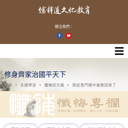
關注我們：
修身齊家治國平天下
首頁
主題學習
懺悔班文稿
我從鬼門關中被救回來了