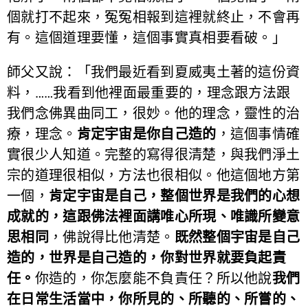
個就打不起來，冤冤相報到這裡就終止，不會再
有。這個道理要懂，這個事實真相要看破。」
師父又說：「我們最近看到夏威夷土著的這份資
料，……我看到他裡面最重要的，理念跟方法跟
我們念佛異曲同工，很妙。他的理念，靈性的治
療，理念。
肯定宇宙是你自己造的
，這個事情確
實很少人知道。完整的寫得很清楚，與我們淨土
宗的道理很相似，方法也很相似。他這個地方第
一個，
肯定宇宙是自己，整個世界是我們的心想
成就的，這跟佛法裡面講唯心所現、唯識所變意
思相同
，佛說得比他清楚。
既然整個宇宙是自己
造的，世界是自己造的，你對世界就要負起責
任。
你造的，你怎麼能不負責任？所以他說
我們
在日常生活當中，你所見的、所聽的、所嘗的、