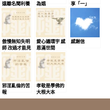
遠離名聞利養
為娼
享「一」
傲慢無知失明
愛心遍環宇 感
感謝信
師 改過才能見
恩滿世間
光明
邪淫亂倫的苦
孝敬是學佛的
報
大根大本