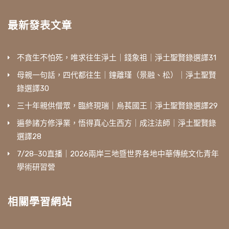
最新發表文章
不貪生不怕死，唯求往生淨土｜錢象祖｜淨土聖賢錄選譯31
母親一句話，四代都往生｜鐘離瑾（景融、松）｜淨土聖賢
錄選譯30
三十年親供僧眾，臨終現瑞｜烏萇國王｜淨土聖賢錄選譯29
遍參諸方修淨業，悟得真心生西方｜成注法師｜淨土聖賢錄
選譯28
7/28‒30直播｜2026兩岸三地暨世界各地中華傳統文化青年
學術研習營
相關學習網站