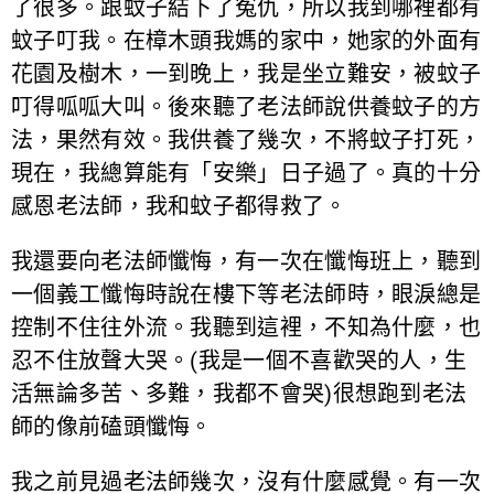
了很多。跟蚊子結下了冤仇，所以我到哪裡都有
蚊子叮我。在樟木頭我媽的家中，她家的外面有
花園及樹木，一到晚上，我是坐立難安，被蚊子
叮得呱呱大叫。後來聽了老法師說供養蚊子的方
法，果然有效。我供養了幾次，不將蚊子打死，
現在，我總算能有「安樂」日子過了。真的十分
感恩老法師，我和蚊子都得救了。
我還要向老法師懺悔，有一次在懺悔班上，聽到
一個義工懺悔時說在樓下等老法師時，眼淚總是
控制不住往外流。我聽到這裡，不知為什麼，也
忍不住放聲大哭。(我是一個不喜歡哭的人，生
活無論多苦、多難，我都不會哭)很想跑到老法
師的像前磕頭懺悔。
我之前見過老法師幾次，沒有什麼感覺。有一次