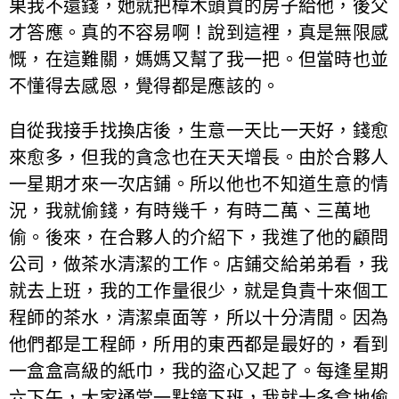
果我不還錢，她就把樟木頭買的房子給他，後父
才答應。真的不容易啊！說到這裡，真是無限感
慨，在這難關，媽媽又幫了我一把。但當時也並
不懂得去感恩，覺得都是應該的。
自從我接手找換店後，生意一天比一天好，錢愈
來愈多，但我的貪念也在天天增長。由於合夥人
一星期才來一次店鋪。所以他也不知道生意的情
況，我就偷錢，有時幾千，有時二萬、三萬地
偷。後來，在合夥人的介紹下，我進了他的顧問
公司，做茶水清潔的工作。店鋪交給弟弟看，我
就去上班，我的工作量很少，就是負責十來個工
程師的茶水，清潔桌面等，所以十分清閒。因為
他們都是工程師，所用的東西都是最好的，看到
一盒盒高級的紙巾，我的盜心又起了。每逢星期
六下午，大家通常一點鐘下班，我就十多盒地偷