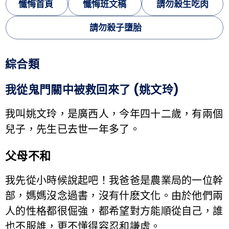
懺悔首頁
懺悔班文稿
請勿殺生吃肉
請勿殺子墮胎
綜合類
我從鬼門關中被救回來了 (姚文玲)
我叫姚文玲，是廣西人，今年四十二歲，有兩個
兒子，先生已去世一年多了。
父母不和
我先從小時候說起吧！我爸爸是農業局的一位幹
部，媽媽沒念過書，沒有什麽文化。由於他們兩
人的性格都很倔強，都希望對方能順從自己，誰
也不服誰，更不懂得容忍和謙虛。