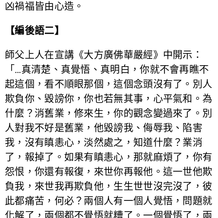
凶禍福皆由心造。
【編後語二】
師父上人在宣講《大方廣佛華嚴經》中開示：
「…真清楚、真覺悟、真明白，你就不會再瞧不
起這個，看不順眼那個，這個念頭沒有了。別人
欺負你、毀謗你，你也若無其事，心平氣和。為
什麼？消舊業，修來生，你的觀念變過來了。別
人對我不好是舊業，他毀謗我、侮辱我、陷害
我，沒有瞋恚心，淡然處之，知道什麼？業消
了，報掉了。如果有瞋恚心，那就麻煩了，你有
怨恨，你還有報復，來世你再報他。這一世他欺
負我，來世我再欺負他，生生世世沒完沒了，彼
此都痛苦，何必？兩個人有一個人覺悟，問題就
化解了，兩個都不覺悟就糟了。一個覺悟了，兩