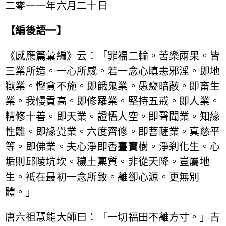
二零一一年六月二十日
【編後語一】
《感應篇彙編》云：「罪福二輪。苦樂兩果。皆
三業所造。一心所感。若一念心瞋恚邪淫。即地
獄業。慳貪不施。即餓鬼業。愚癡暗蔽。即畜生
業。我慢貢高。即修羅業。堅持五戒。即人業。
精修十善。即天業。證悟人空。即聲聞業。知緣
性離。即緣覺業。六度齊修。即菩薩業。真慈平
等。即佛業。夫心淨即香臺寶樹。淨刹化生。心
垢則邱陵坑坎。穢土稟質。非從天降。豈屬地
生。祗在最初一念所致。離卻心源。更無別
體。」
唐六祖慧能大師曰：「一切福田不離方寸。」吉