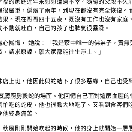
幸福的家庭近年來頻頻遭遇不幸。隨緣的父親不久前
是很嚴重，偏癱了兩年，到現在都沒有完全恢復。
結果。現在哥哥四十五歲，既沒有工作也沒有家庭
動不動就吐血，自己的孩子也脾氣很暴躁。
誠心懺悔， 她說：「我是家中唯一的佛弟子，責無
歉，請求原諒，願大家都能往生淨土。」
味店上班，他因此與蛇結下了很多惡緣，自己也受
到餐廳廚房殺蛇的場面。他回憶自己面對這麼血腥的
害怕吃的蛇皮，他也很膽大地吃了。又看到食客們
令他終身痛苦。
，秋風剛剛開始吹起的時候，他的身上就開始一層