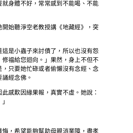
輕就身體不好，常常感到不能喝、不能
她開始聽淨空老教授講《地藏經》，突
道這是小蟲子來討債了，所以也沒有怨
、修福給您迴向。」果然，身上不但不
是，只要她忙碌或者偷懶沒有念經、念
要誦經念佛。
因此感歎因緣果報，真實不虛。她說：
。」
懺悔，希望能夠幫助母親消業障，盡孝