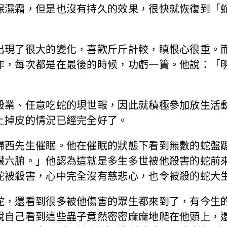
保濕霜，但是也沒有持久的效果，很快就恢復到「
出現了很大的變化，喜歡斤斤計較，瞋恨心很重。
作，每次都是在最後的時候，功虧一簣。他說：「
殺業、任意吃蛇的現世報，因此就積極參加放生活
上掉皮的情況已經完全好了。
歸西先生催眠。他在催眠的狀態下看到無數的蛇盤
臟六腑。」他認為這就是多生多世被他殺害的蛇前
蛇被殺害，心中完全沒有慈悲心，也令被殺的蛇大
蛇，還看到很多被他傷害的眾生都來到了，有今生
說自己看到這些蟲子竟然密密麻麻地爬在他頭上，