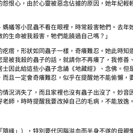
的怨恨心，由於心靈被惡念佔據的原因，她年紀輕
、螞蟻等小昆蟲不看在眼裡，時常殺害牠們。去年
數的生命被我殺害，牠們能饒過自己嗎？」
的疙瘩，形狀如同蟲子一樣，奇癢難忍。她此時知
您是被我殺的蟲子的話，就請你不再癢了，我修善
居士因此給這些小蟲子念誦《地藏經》、念佛。但
，而且一定會奇癢難忍，似乎在提醒她不能偷懶，
的情況消失了，而且家裡也沒有蟲子出沒了。妙音
好老師，時時提醒我要改掉自己的毛病，不能放逸
「隨緣」），特別要代因腦溢血而半身不遂的母親