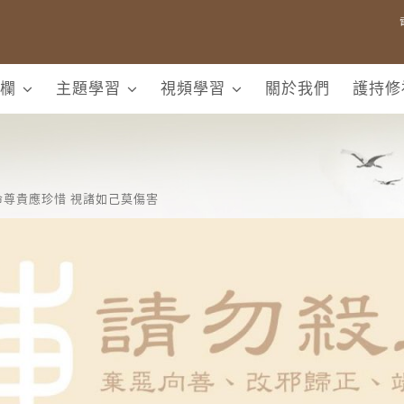
欄
主題學習
視頻學習
關於我們
護持修
命尊貴應珍惜 視諸如己莫傷害