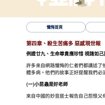
懺悔首頁
第四章、殺生苦痛多 惡感現世報
例證廿九、生命尊貴應珍惜 視諸如
許多來自網路懺悔的仁者們都講述了
體多病。他們的故事正好提醒我們必
(一)小昆蟲是好老師
來自中國的妙音居士報告自己怨恨父