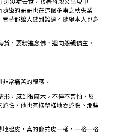
 患癌症去世，接著母親又出現中
而隨緣的哥哥也在這個多事之秋失業
，看著都讓人感到難過。隨緣本人也身
旁貸，要精進念佛，迴向怨親債主，
到非常痛苦的報應。
情形，感到很麻木，不僅不害怕，反
吃蛇膽，他也有樣學樣地吞蛇膽。那些
層地起皮，真的像蛇皮一樣，一格一格