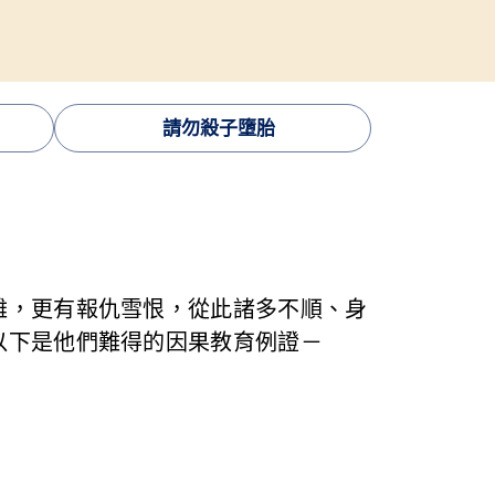
請勿殺子墮胎
難，更有報仇雪恨，從此諸多不順、身
以下是他們難得的因果教育例證－