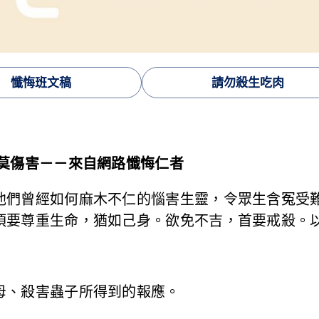
懺悔班文稿
請勿殺生吃肉
己莫傷害－－來自網路懺悔仁者
他們曾經如何麻木不仁的惱害生靈，令眾生含冤受
須要尊重生命，猶如己身。欲免不吉，首要戒殺。
母、殺害蟲子所得到的報應。