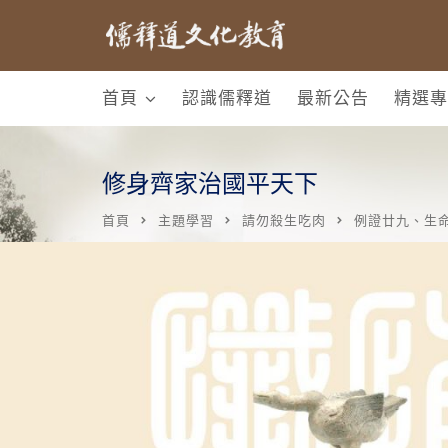
首頁
認識儒釋道
最新公告
精選專
修身齊家治國平天下
首頁
主題學習
請勿殺生吃肉
例證廿九、生