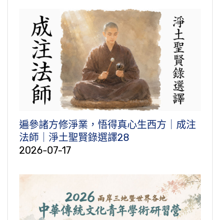
遍參諸方修淨業，悟得真心生西方｜成注
法師｜淨土聖賢錄選譯28
2026-07-17