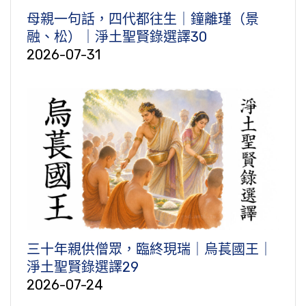
母親一句話，四代都往生｜鐘離瑾（景
融、松）｜淨土聖賢錄選譯30
2026-07-31
三十年親供僧眾，臨終現瑞｜烏萇國王｜
淨土聖賢錄選譯29
2026-07-24