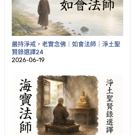
嚴持淨戒，老實念佛｜如會法師｜淨土聖
賢錄選譯24
2026-06-19