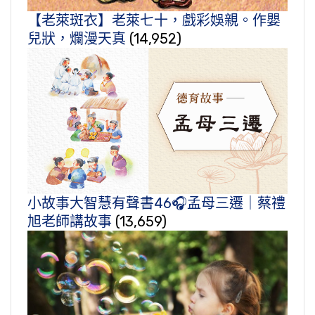
【老萊斑衣】老萊七十，戲彩娛親。作嬰
兒狀，爛漫天真
(14,952)
小故事大智慧有聲書46🎧孟母三遷｜蔡禮
旭老師講故事
(13,659)