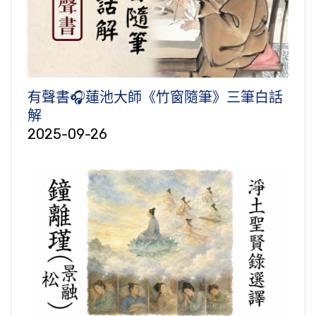
有聲書🎧蓮池大師《竹窗隨筆》三筆白話
解
2025-09-26