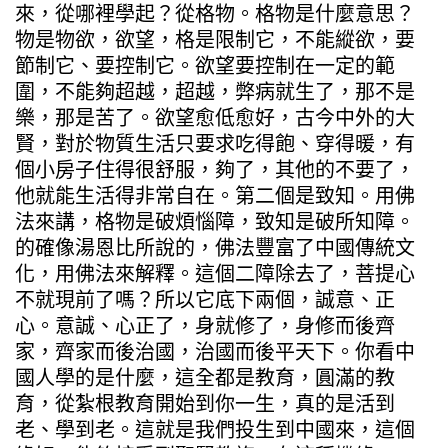
來，從哪裡學起？從格物。格物是什麼意思？
物是物欲，欲望，格是限制它，不能縱欲，要
節制它、要控制它。欲望要控制在一定的範
圍，不能夠超越，超越，弊病就生了，那不是
樂，那是苦了。欲望愈低愈好，古今中外的大
賢，對於物質生活只要求吃得飽、穿得暖，有
個小房子住得很舒服，夠了，其他的不要了，
他就能生活得非常自在。第二個是致知。用佛
法來講，格物是破煩惱障，致知是破所知障。
的確像湯恩比所說的，佛法豐富了中國傳統文
化，用佛法來解釋。這個二障除去了，菩提心
不就現前了嗎？所以它底下兩個，誠意、正
心。意誠、心正了，身就修了，身修而後齊
家，齊家而後治國，治國而後平天下。你看中
國人學的是什麼，這全都是教育，圓滿的教
育，從紮根教育開始到你一生，真的是活到
老、學到老。這就是我們投生到中國來，這個