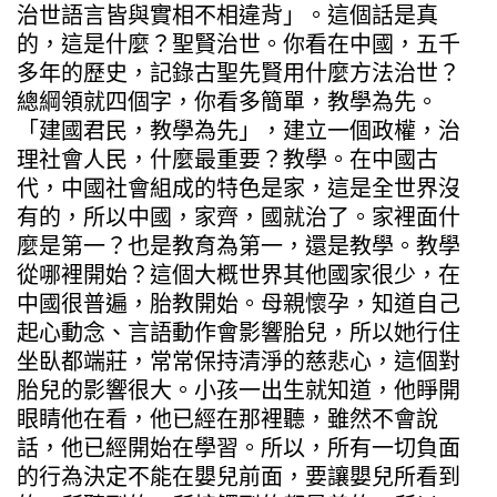
治世語言皆與實相不相違背」。這個話是真
的，這是什麼？聖賢治世。你看在中國，五千
多年的歷史，記錄古聖先賢用什麼方法治世？
總綱領就四個字，你看多簡單，教學為先。
「建國君民，教學為先」，建立一個政權，治
理社會人民，什麼最重要？教學。在中國古
代，中國社會組成的特色是家，這是全世界沒
有的，所以中國，家齊，國就治了。家裡面什
麼是第一？也是教育為第一，還是教學。教學
從哪裡開始？這個大概世界其他國家很少，在
中國很普遍，胎教開始。母親懷孕，知道自己
起心動念、言語動作會影響胎兒，所以她行住
坐臥都端莊，常常保持清淨的慈悲心，這個對
胎兒的影響很大。小孩一出生就知道，他睜開
眼睛他在看，他已經在那裡聽，雖然不會說
話，他已經開始在學習。所以，所有一切負面
的行為決定不能在嬰兒前面，要讓嬰兒所看到