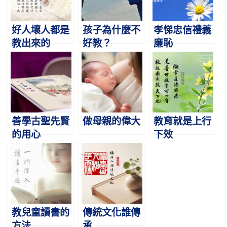
好人壞人都是
孩子為什麼不
孝悌忠信禮義
教出來的
好教？
廉恥
善學古聖先賢
做母親的偉大
教育就是上行
的用心
下效
教兒童讀書的
傳統文化誰傳
方法
承