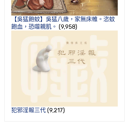
【吳猛飽蚊】吳猛八歲，家無床帷。恣蚊
飽血，恐噬親肌。
(9,958)
犯邪淫報三代
(9,217)