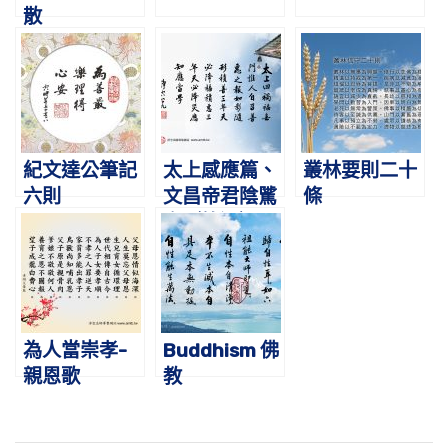
散
紀文達公筆記
太上感應篇、
叢林要則二十
六則
文昌帝君陰騭
條
文（節選）
為人當崇孝-
Buddhism 佛
親恩歌
教