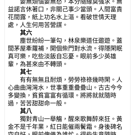
要無煩惱要無愁，本分隨緣莫強求。無
益諾言休著口，非關己事少當頭。人間富貴
花間露，紙上功名水上漚。看破世情天理
處，人生何用苦營謀。
其六
塵世紛紛一筆勾，林泉樂道任遨遊。蓋
間茅屋牽蘿補，開個柴門對水流。得隱閑眠
真可樂，吃些淡飯自忘憂。眼前多少英雄
輩，為甚來由不轉頭。
其七
有有無無且耐煩，勞勞祿祿幾時閑。人
心曲曲灣灣水，世事重重疊疊山。古古今今
多變換，貧貧富富有循環。將將就就隨時
過，苦苦甜甜命一般。
其八
獨對青山一舉觴，醒來歌舞醉來狂。黃
金不是千年業，紅日能催兩鬢霜。身後碑名
空自好，眼前傀儡為誰忙。得些生意隨時