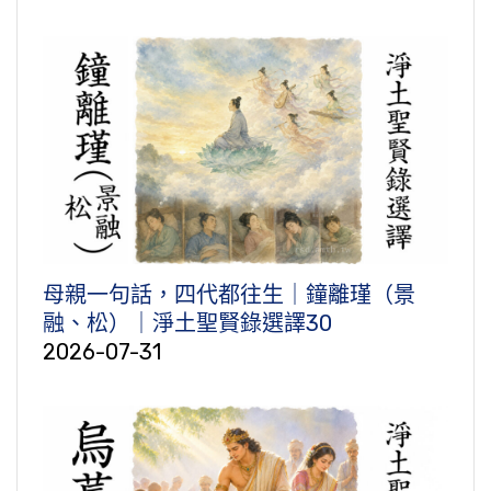
母親一句話，四代都往生｜鐘離瑾（景
融、松）｜淨土聖賢錄選譯30
2026-07-31