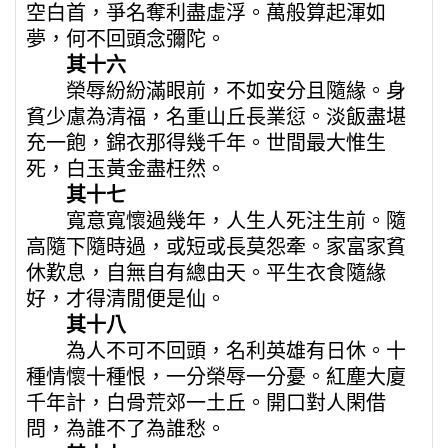
空白首，爭名奪利盡虛浮。萬般算起渾如
夢，何不回頭念彌陀。
其十六
榮辱紛紛滿眼前，不如安分且隨緣。身
貧少慮為清福，名重山丘長業愆。淡飯盡堪
充一飽，錦衣那得幾千年。世間最大惟生
死，白玉黃金盡枉然。
其十七
寬意寬懷過幾年，人生人死注生前。隨
高隨下隨時過，或短或長莫怨牽。家富家貧
休歎息，自無自有總由天。平生衣食隨緣
好，才得清閒便是仙。
其十八
為人不可不回頭，名利英雄有日休。十
種情懷十種恨，一分榮辱一分憂。紅塵大廈
千年計，白骨荒郊一土丘。開口對人閑借
問，為誰不了為誰愁。