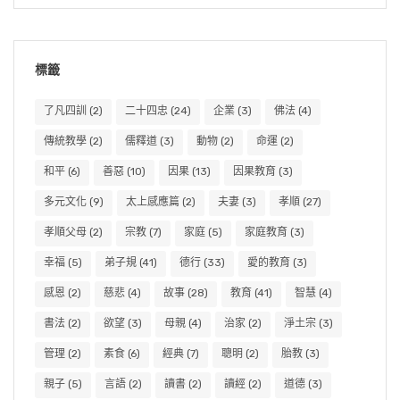
標籤
了凡四訓
(2)
二十四忠
(24)
企業
(3)
佛法
(4)
傳統教學
(2)
儒釋道
(3)
動物
(2)
命運
(2)
和平
(6)
善惡
(10)
因果
(13)
因果教育
(3)
多元文化
(9)
太上感應篇
(2)
夫妻
(3)
孝順
(27)
孝順父母
(2)
宗教
(7)
家庭
(5)
家庭教育
(3)
幸福
(5)
弟子規
(41)
德行
(33)
愛的教育
(3)
感恩
(2)
慈悲
(4)
故事
(28)
教育
(41)
智慧
(4)
書法
(2)
欲望
(3)
母親
(4)
治家
(2)
淨土宗
(3)
管理
(2)
素食
(6)
經典
(7)
聰明
(2)
胎教
(3)
親子
(5)
言語
(2)
讀書
(2)
讀經
(2)
道德
(3)