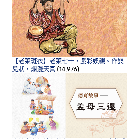
【老萊斑衣】老萊七十，戲彩娛親。作嬰
兒狀，爛漫天真
(14,976)