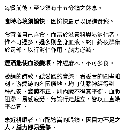
每餐前後，至少須有十五分鐘之休息。
食時心境須愉快
，因愉快最足以促進食慾。
食宜擇自己喜食、而富於滋養料與易消化者，
惟不可過多，過多則全身血液、終日終夜群集
於胃部、以行消化作用，腦力必減。
煙酒能使血液變壞
，神經麻木，不可多食。
愛誦的詩歌，聽愛聽的音樂，看愛看的圖畫雕
刻，游愛游的名園勝地，均可使腦神經得到一
種慰安。
姿勢不正
，則內臟不得其平衡，血脈
阻滯，易感疲勞，無論行走起立，皆以正直端
平為宜。
患近視眼者，宜配適當的眼鏡，
因目力不足之
人，腦力即易受傷
。