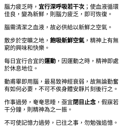
腦力疲乏時，
宜行深呼吸若干次
；使血液循環
佳良，變為新鮮，則腦力疲乏，即可恢復。
腦需清潔之血液，故必供給以新鮮之空氣。
散步於空曠之地，
飽吸新鮮空氣
，精神上有無
窮的興味和快樂。
每日宜行合宜的
運動
，因運動之時，精神即處
於休息地位。
動甫畢即用腦，最易致神經衰弱，故無論勤奮
有如何必要，不可不俟身體安靜片刻後行之。
作事過勞，奄奄思睡，亟宜
閉目止念
，假寐若
干分鐘，則精神為之一振。
不可使記憶力過勞，已往之事，勿勉強追憶。