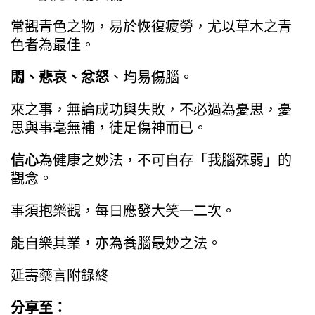
常觀青色之物，易於恢復疲勞，尤以草木之青
色者為最佳。
悶、悲哀、忿怒
、均易傷腦。
來之事，無論成功與失敗，不必過為憂思，憂
思與事毫無補，徒足傷神而已。
信心
為健康之妙法，不可自存「我腦殊弱」的
觀念。
事須抱樂觀，每日應發大笑一二次。
能自樂其業，亦為養腦最妙之法。
延壽藥言附錄終
分享至：