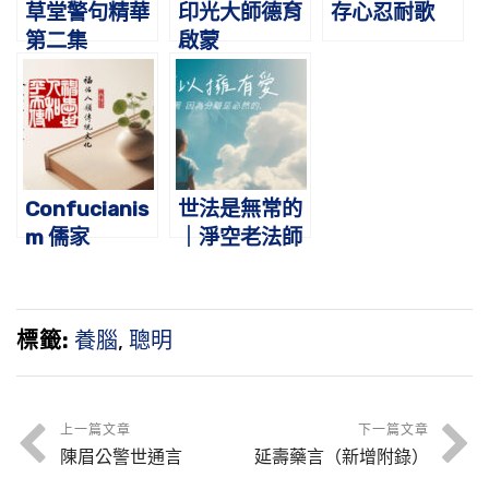
草堂警句精華
印光大師德育
存心忍耐歌
第二集
啟蒙
Confucianis
世法是無常的
m 儒家
｜淨空老法師
開示
標籤:
養腦
,
聰明
上一篇文章
下一篇文章
陳眉公警世通言
延壽藥言（新增附錄）