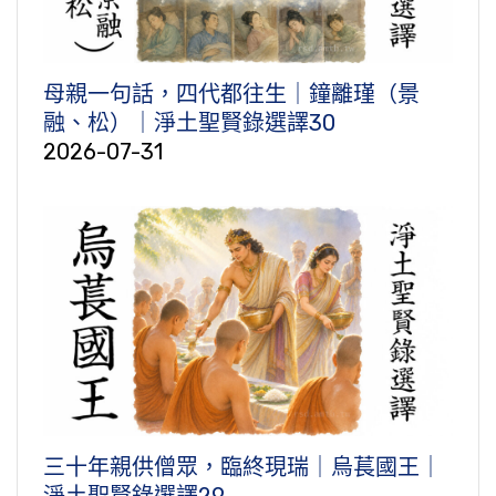
母親一句話，四代都往生｜鐘離瑾（景
融、松）｜淨土聖賢錄選譯30
2026-07-31
三十年親供僧眾，臨終現瑞｜烏萇國王｜
淨土聖賢錄選譯29