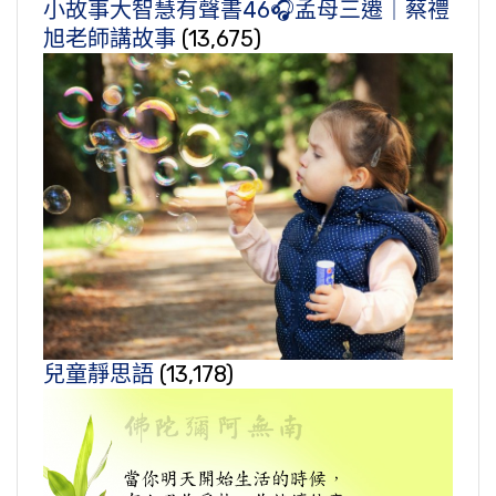
小故事大智慧有聲書46🎧孟母三遷｜蔡禮
旭老師講故事
(13,675)
兒童靜思語
(13,178)