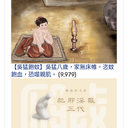
【吳猛飽蚊】吳猛八歲，家無床帷。恣蚊
飽血，恐噬親肌。
(9,979)