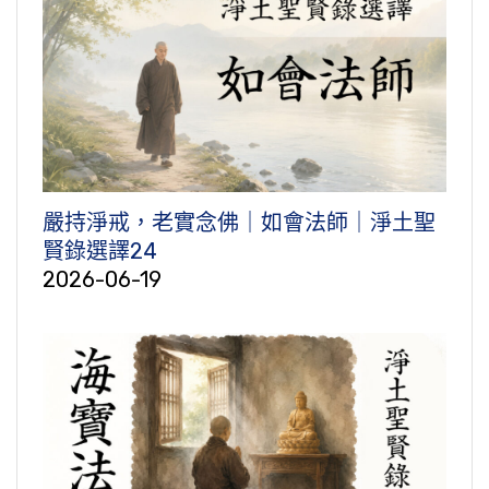
嚴持淨戒，老實念佛｜如會法師｜淨土聖
賢錄選譯24
2026-06-19