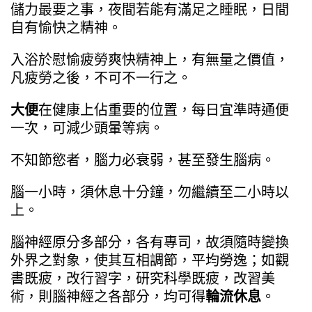
儲力最要之事，夜間若能有滿足之睡眠，日間
自有愉快之精神。
入浴於慰愉疲勞爽快精神上，有無量之價值，
凡疲勞之後，不可不一行之。
大便
在健康上佔重要的位置，每日宜準時通便
一次，可減少頭暈等病。
不知節慾者，腦力必衰弱，甚至發生腦病。
腦一小時，須休息十分鐘，勿繼續至二小時以
上。
腦神經原分多部分，各有專司，故須隨時變換
外界之對象，使其互相調節，平均勞逸；如觀
書既疲，改行習字，研究科學既疲，改習美
術，則腦神經之各部分，均可得
輪流休息
。