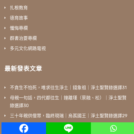
扎根教育
德育故事
懺悔專欄
群書治要專欄
多元文化網路電視
最新發表文章
不貪生不怕死，唯求往生淨土｜錢象祖｜淨土聖賢錄選譯31
母親一句話，四代都往生｜鐘離瑾（景融、松）｜淨土聖賢
錄選譯30
三十年親供僧眾，臨終現瑞｜烏萇國王｜淨土聖賢錄選譯29
遍參諸方修淨業，悟得真心生西方｜成注法師｜淨土聖賢錄
選譯28