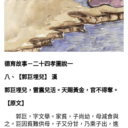
德育故事－二十四孝圖說一
八、【
郭巨埋兒
】
漢
郭巨埋兒，雷震兒活。天賜黃金，官不得奪。
【原文】
郭巨，字文舉。家貧，子尚幼，母減食與
之。巨因貧難供母，子又分甘，乃乘子出，進