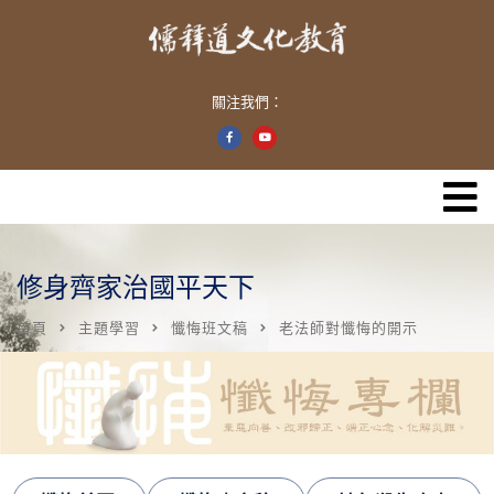
關注我們：
修身齊家治國平天下
首頁
主題學習
懺悔班文稿
老法師對懺悔的開示