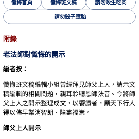
懺悔首頁
懺悔班文稿
請勿殺生吃肉
請勿殺子墮胎
附錄
老法師對懺悔的開示
編者按：
懺悔班文稿編輯小組曾經拜見師父上人，請示文
稿編輯的相關問題，親耳聆聽恩師法音。今將師
父上人之開示整理成文，以饗讀者，願天下行人
得以儘早業消智朗、障盡福崇。
師父上人開示