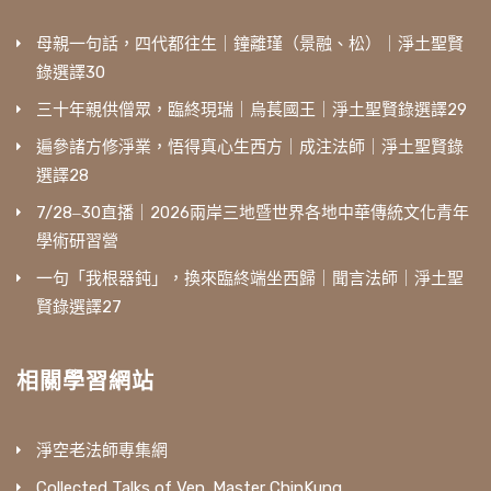
母親一句話，四代都往生｜鐘離瑾（景融、松）｜淨土聖賢
錄選譯30
三十年親供僧眾，臨終現瑞｜烏萇國王｜淨土聖賢錄選譯29
遍參諸方修淨業，悟得真心生西方｜成注法師｜淨土聖賢錄
選譯28
7/28‒30直播｜2026兩岸三地暨世界各地中華傳統文化青年
學術研習營
一句「我根器鈍」，換來臨終端坐西歸｜聞言法師｜淨土聖
賢錄選譯27
相關學習網站
淨空老法師專集網
Collected Talks of Ven. Master ChinKung