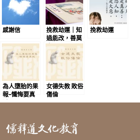
感謝信
挽救劫運｜知
挽救劫運
過能改，善莫
大焉
為人墮胎的果
女德失教 敗俗
報-懺悔要真
傷倫
誠