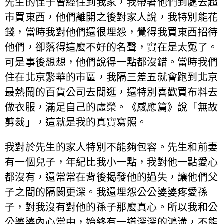
先生的侄子曾經住到我家，我帶著他們到處去超
市買東西，他們離開之後對家人說，我特別能花
錢，當時我對他們還很埋怨，覺得我買東西招待
他們，卻落得這麼不好的名聲，實在是太冤了。
可是事後想想，他們說得一點都沒錯。當時我們
住在北京繁華的市區，我隔三差五就會跑到北京
最熱鬧的百貨公司去閒逛，還特別喜歡買布料去
做衣服，滿足自己的虛榮。《感應篇》說「無故
剪裁」，這就是我的真實寫照。
我對於先生的家人特別不能夠包容。先生和前妻
有一個兒子，年紀比我小一點，我對他一點愛心
都沒有，還常常在背後揭發他的過失，讓他們父
子之間的隔閡更深。我還埋怨公公婆婆疼愛孫
子，對我沒有對他的孫子那麼真心。所以我和公
公婆婆內心當中，始終有一道深深的鴻溝，不能