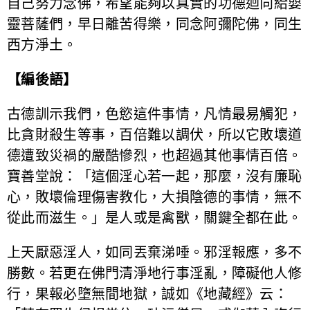
自己努力念佛，希望能夠以真實的功德迴向給嬰
靈菩薩們，早日離苦得樂，同念阿彌陀佛，同生
西方淨土。
【編後語】
古德訓示我們，色慾這件事情，凡情最易觸犯，
比貪財殺生等事，百倍難以調伏，所以它敗壞道
德遭致災禍的嚴酷慘烈，也超過其他事情百倍。
寶善堂說：「這個淫心若一起，那麼，沒有廉恥
心，敗壞倫理傷害教化，大損陰德的事情，無不
從此而滋生。」是人或是禽獸，關鍵全都在此。
上天厭惡淫人，如同丟棄涕唾。邪淫報應，多不
勝數。若更在佛門清淨地行事淫亂，障礙他人修
行，果報必墮無間地獄，誠如《地藏經》云：