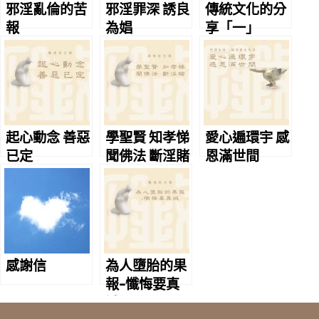
邪淫亂倫的苦
邪淫罪深 誘良
傳統文化的分
報
為娼
享「一」
起心動念 善惡
學聖賢 知孝悌
愛心遍環宇 感
已定
聞佛法 斷淫賭
恩滿世間
感謝信
為人墮胎的果
報-懺悔要真
誠