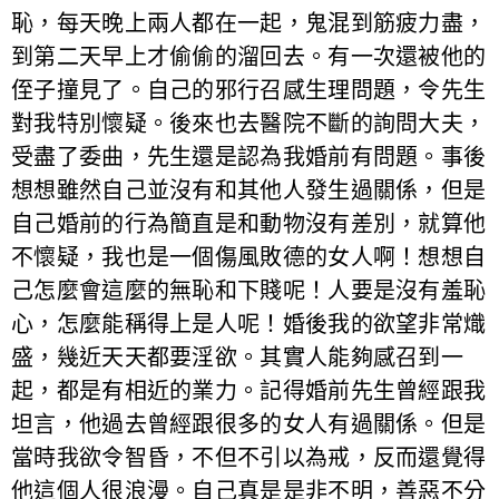
恥，每天晚上兩人都在一起，鬼混到筋疲力盡，
到第二天早上才偷偷的溜回去。有一次還被他的
侄子撞見了。自己的邪行召感生理問題，令先生
對我特別懷疑。後來也去醫院不斷的詢問大夫，
受盡了委曲，先生還是認為我婚前有問題。事後
想想雖然自己並沒有和其他人發生過關係，但是
自己婚前的行為簡直是和動物沒有差別，就算他
不懷疑，我也是一個傷風敗德的女人啊！想想自
己怎麼會這麼的無恥和下賤呢！人要是沒有羞恥
心，怎麼能稱得上是人呢！婚後我的欲望非常熾
盛，幾近天天都要淫欲。其實人能夠感召到一
起，都是有相近的業力。記得婚前先生曾經跟我
坦言，他過去曾經跟很多的女人有過關係。但是
當時我欲令智昏，不但不引以為戒，反而還覺得
他這個人很浪漫。自己真是是非不明，善惡不分