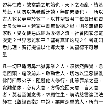
習與性成，故當謹之於始也。天下之治亂，皆基
於此，切勿以為老僧迂談，無關緊要也。」所以
古人教女更重於教子，以其聖賢君子每每出於賢
妻良母手中。若家中既無賢德之母，則多無優良
家教，兒女便易成匪賊敗德之流，社會國家怎能
安定？世界怎能和平？望有真知灼見之仁者能洞
悉此理，廣行提倡以化導大眾，其福德不可思
量。
凡一切已造阿鼻地獄罪業之人，須猛然醒覺，急
急回頭，痛改前非。敬勸世人，切勿以淫惡惱亂
佛門四眾弟子，阻礙他人修行。此等罪業之重，
實難想像，必有大善，方得挽回天意。言大善
者，莫若至誠念佛，求願往生。前清慈雲灌頂法
師在《觀經直指》中說，業障深重的人，所有一