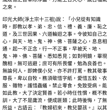
之來。
印光大師(淨土宗十三祖)說：「小兒從有知識
時，即教以孝、弟、忠、信、禮、義、廉、恥之
道，及三世因果、六道輪迴之事。令彼知自己之
心，與天、地、鬼、神、佛、菩薩之心，息息相
通。起一不正念，行一不正事，早被天、地、
鬼、神、佛、菩薩、悉知悉見；如對明鏡，畢現
醜相，無可逃避；庶可有所畏懼，勉為良善也。
無論何人，即婢僕小兒，亦不許打罵。教其敬事
尊長，卑以自牧。務須敬惜字紙，愛惜五穀、衣
服、雜物，護惜蟲蟻。禁止零食，免致受病。能
如此教，大了決定賢善。若小時任性慣，概不教
訓，大了不是庸流，便成匪類；此時後悔，了無
所益。古語云：『教婦初來，教兒嬰孩。』以其