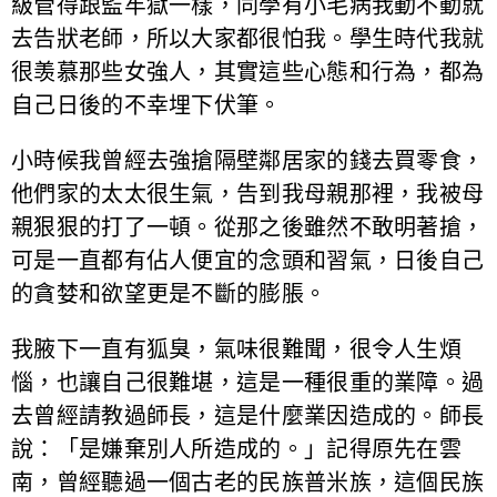
級管得跟監牢獄一樣，同學有小毛病我動不動就
去告狀老師，所以大家都很怕我。學生時代我就
很羡慕那些女強人，其實這些心態和行為，都為
自己日後的不幸埋下伏筆。
小時候我曾經去強搶隔壁鄰居家的錢去買零食，
他們家的太太很生氣，告到我母親那裡，我被母
親狠狠的打了一頓。從那之後雖然不敢明著搶，
可是一直都有佔人便宜的念頭和習氣，日後自己
的貪婪和欲望更是不斷的膨脹。
我腋下一直有狐臭，氣味很難聞，很令人生煩
惱，也讓自己很難堪，這是一種很重的業障。過
去曾經請教過師長，這是什麼業因造成的。師長
說：「是嫌棄別人所造成的。」記得原先在雲
南，曾經聽過一個古老的民族普米族，這個民族