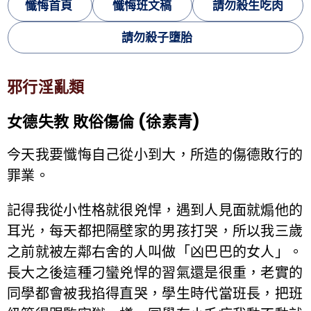
懺悔首頁
懺悔班文稿
請勿殺生吃肉
請勿殺子墮胎
邪行淫亂類
女德失教 敗俗傷倫 (徐素青)
今天我要懺悔自己從小到大，所造的傷德敗行的
罪業。
記得我從小性格就很兇悍，遇到人見面就煽他的
耳光，每天都把隔壁家的男孩打哭，所以我三歲
之前就被左鄰右舍的人叫做「凶巴巴的女人」。
長大之後這種刁蠻兇悍的習氣還是很重，老實的
同學都會被我掐得直哭，學生時代當班長，把班