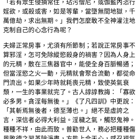
「若有眾生侵損常住，玷污僧尼，或伽藍內恣行
婬欲，或殺或害，如是等輩，當墮無間地獄，千
萬億劫，求出無期。」我們怎麼敢不全神灌注地
克制自己的心念行為呢？
夫婦正常房事，尤須有所節制；若說正常房事不
算邪淫，怎可免除縱慾殺身的禍害？因為人身上
的元精，散在三焦器官中，能使全身百脈暢通；
但當淫慾之火一動，元精就會聚合流動，都從命
門流出。如果少年時就耗喪元精，致使英氣衰
頹，一生的事業就完了。古人諄諄教誨：「寡欲
必多男。貪淫每無後。」《了凡四訓》中更說：
「其斬焉無後者，德至薄也。」絕不是虛誇之
言，深信者必得大利益。淫穢之氣，觸怒鬼神。
種種不祥，由此而致。普勸世人，務必把種種傷
風敗德之習革除淨盡，方能上合天心，感召福氣