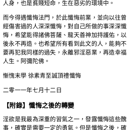
人身，也是貧賤短命，生在惡劣的環境中。
而今得遇懺悔法門，於此懺悔前業，並向以往曾
經傷害過的人深深懺悔，對自己所做的事深深懺
悔，希望能得諸佛菩薩、龍天善神加持護佑，以
後永不再造。也希望所有看到此文的人，能夠不
要再犯我同樣的過失，永離邪淫惡業，再造幸福
人生。阿彌陀佛。
慚愧末學 徐素青至誠頂禮懺悔
二零一一年七月十二日
【附錄】懺悔之後的轉變
淫欲是我最為深重的習氣之一，發露懺悔這些醜
事，確實是需要一定的勇氣。但是懺悔之後，確