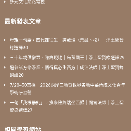
多元文化網路電視
最新發表文章
母親一句話，四代都往生｜鐘離瑾（景融、松）｜淨土聖賢
錄選譯30
三十年親供僧眾，臨終現瑞｜烏萇國王｜淨土聖賢錄選譯29
遍參諸方修淨業，悟得真心生西方｜成注法師｜淨土聖賢錄
選譯28
7/28‒30直播｜2026兩岸三地暨世界各地中華傳統文化青年
學術研習營
一句「我根器鈍」，換來臨終端坐西歸｜聞言法師｜淨土聖
賢錄選譯27
相關學習網站