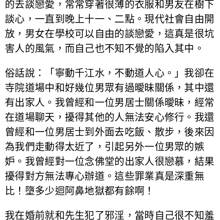
的去談戀愛，常常穿著很薄的衣服和男友在樹下
談心，一直到晚上十一、二點。現代社會自由開
放，男女在學校可以自由的談戀愛，這真是很坑
害人的風氣，而自己也不知不覺的陷入其中。
俗話說：「寧動千江水，不動道人心。」我卻在
寺院道場中和好幾位男眾有過曖昧關係，其中還
有出家人。我曾經和一位男居士關係曖昧，經常
在道場聊天，擾得其他的人無法安心修行。我還
曾經和一位男居士到外面去吃飯、散步，後來因
為我們走動得太近了，引起另外一位男眾的嫉
妒。我曾經對一位念佛堂的出家人很戀慕，結果
擾得對方無法專心辦道。這些罪業真是深重無
比！墮多少迴阿鼻地獄都有餘啊！
我在婚前就和先生犯了邪淫，當時自己很不知羞