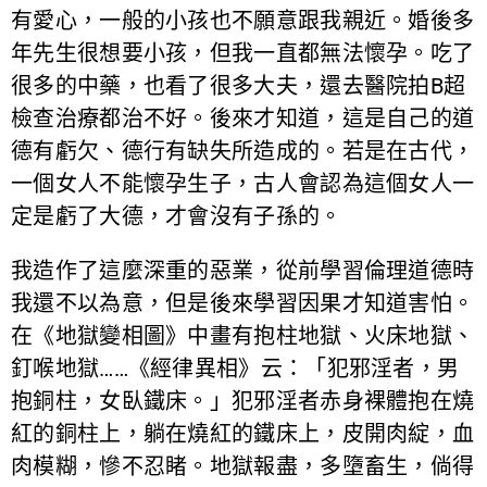
有愛心，一般的小孩也不願意跟我親近。婚後多
年先生很想要小孩，但我一直都無法懷孕。吃了
很多的中藥，也看了很多大夫，還去醫院拍B超
檢查治療都治不好。後來才知道，這是自己的道
德有虧欠、德行有缺失所造成的。若是在古代，
一個女人不能懷孕生子，古人會認為這個女人一
定是虧了大德，才會沒有子孫的。
我造作了這麼深重的惡業，從前學習倫理道德時
我還不以為意，但是後來學習因果才知道害怕。
在《地獄變相圖》中畫有抱柱地獄、火床地獄、
釘喉地獄……《經律異相》云：「犯邪淫者，男
抱銅柱，女臥鐵床。」犯邪淫者赤身裸體抱在燒
紅的銅柱上，躺在燒紅的鐵床上，皮開肉綻，血
肉模糊，慘不忍睹。地獄報盡，多墮畜生，倘得