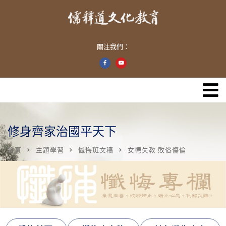
關注我們：
修身齊家治國平天下
首頁
主題學習
懺悔班文稿
女德失教 敗俗傷倫