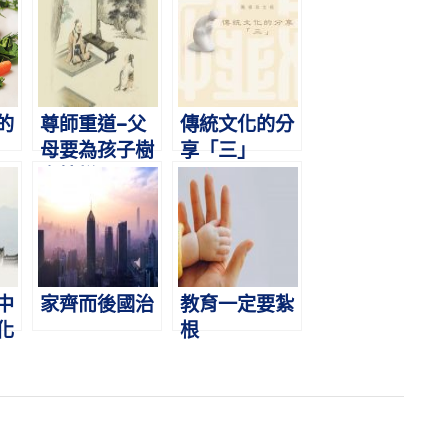
的
尊師重道–父
傳統文化的分
母要為孩子樹
享「三」
立榜樣
中
家齊而後國治
教育一定要紮
化
根