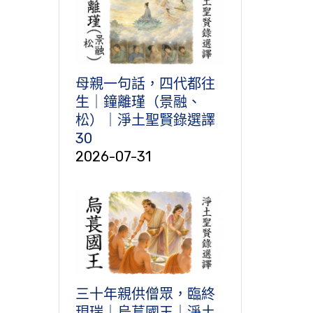
母親一句話，四代都往
生｜鐘離瑾（景融、
松）｜淨土聖賢錄選譯
30
2026-07-31
三十年親供僧眾，臨終
現瑞｜烏萇國王｜淨土