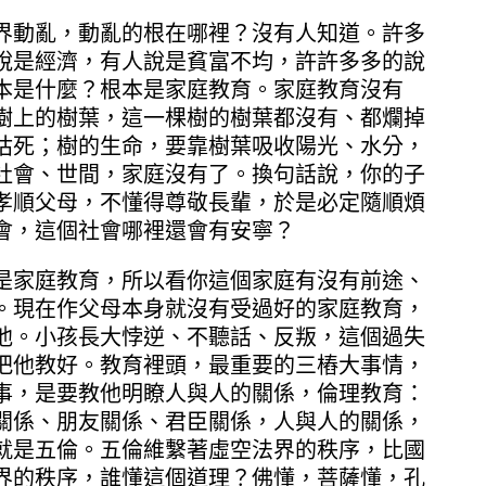
動亂，動亂的根在哪裡？沒有人知道。許多
說是經濟，有人說是貧富不均，許許多多的說
本是什麼？根本是家庭教育。家庭教育沒有
樹上的樹葉，這一棵樹的樹葉都沒有、都爛掉
枯死；樹的生命，要靠樹葉吸收陽光、水分，
社會、世間，家庭沒有了。換句話說，你的子
孝順父母，不懂得尊敬長輩，於是必定隨順煩
會，這個社會哪裡還會有安寧？
家庭教育，所以看你這個家庭有沒有前途、
。現在作父母本身就沒有受過好的家庭教育，
他。小孩長大悖逆、不聽話、反叛，這個過失
把他教好。教育裡頭，最重要的三樁大事情，
事，是要教他明瞭人與人的關係，倫理教育：
關係、朋友關係、君臣關係，人與人的關係，
就是五倫。五倫維繫著虛空法界的秩序，比國
界的秩序，誰懂這個道理？佛懂，菩薩懂，孔