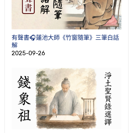
有聲書🎧蓮池大師《竹窗隨筆》三筆白話
解
2025-09-26