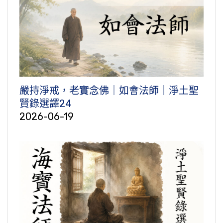
嚴持淨戒，老實念佛｜如會法師｜淨土聖
賢錄選譯24
2026-06-19