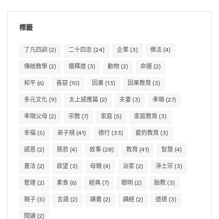
標籤
了凡四訓
(2)
二十四忠
(24)
企業
(3)
佛法
(4)
傳統教學
(2)
儒釋道
(3)
動物
(2)
命運
(2)
和平
(6)
善惡
(10)
因果
(13)
因果教育
(3)
多元文化
(9)
太上感應篇
(2)
夫妻
(3)
孝順
(27)
孝順父母
(2)
宗教
(7)
家庭
(5)
家庭教育
(3)
幸福
(5)
弟子規
(41)
德行
(33)
愛的教育
(3)
感恩
(2)
慈悲
(4)
故事
(28)
教育
(41)
智慧
(4)
書法
(2)
欲望
(3)
母親
(4)
治家
(2)
淨土宗
(3)
管理
(2)
素食
(6)
經典
(7)
聰明
(2)
胎教
(3)
親子
(5)
言語
(2)
讀書
(2)
讀經
(2)
道德
(3)
閱讀
(2)