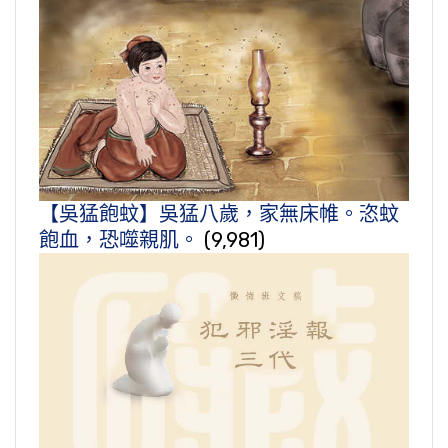
【吳猛飽蚊】吳猛八歲，家無床帷。恣蚊
飽血，恐噬親肌。
(9,981)