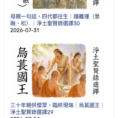
母親一句話，四代都往生｜鐘離瑾（景
融、松）｜淨土聖賢錄選譯30
2026-07-31
三十年親供僧眾，臨終現瑞｜烏萇國王｜
淨土聖賢錄選譯29