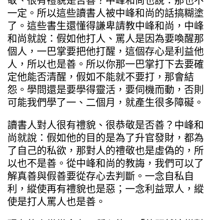
敬、很有禮貌是否善？中峰和尚也說：那也不
一定。所以這些讀書人被中峰和尚的話搞糊塗
了。這些書生還懂得謙卑請教中峰和尚，中峰
和尚就說：假如他打人、罵人是因為要喚醒那
個人，一巴掌要把他打醒，這個存心是利益他
人，所以也是善。所以你那一巴掌打下去要確
定他能否清醒，假如不能就不要打，那會結
怨。學問還是要學得靈活，要伺機而動，否則
可能我們學了一、二個月，就產生很多障礙。
讀書人對人很有禮貌、很恭敬是否善？中峰和
尚就說：假如他的目的是為了升官發財，都為
了自己的私欲，那對人的禮敬也是虛偽的，所
以也不是善。從中峰和尚的教誨，我們可以了
解真善與假善要從存心去判斷。一念自私自
利，縱使再有禮貌也是惡；一念利益眾人，縱
使是打人罵人也是善。