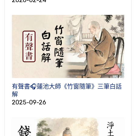
有聲書🎧蓮池大師《竹窗隨筆》三筆白話
解
2025-09-26