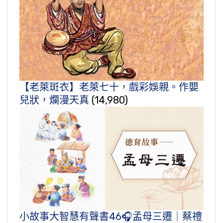
【老萊斑衣】老萊七十，戲彩娛親。作嬰
兒狀，爛漫天真
(14,980)
小故事大智慧有聲書46🎧孟母三遷｜蔡禮