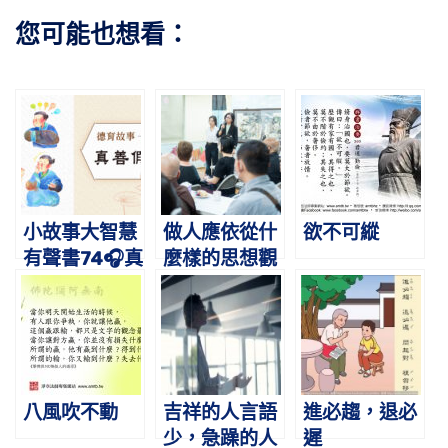
您可能也想看：
小故事大智慧
做人應依從什
欲不可縱
有聲書74🎧真
麼樣的思想觀
善假善｜蔡禮
念
旭老師講故事
八風吹不動
吉祥的人言語
進必趨，退必
少，急躁的人
遲