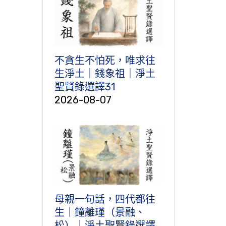
不貪生不怕死，唯求往
生淨土｜錢象祖｜淨土
聖賢錄選譯31
2026-08-07
母親一句話，四代都往
生｜鐘離瑾（景融、
松）｜淨土聖賢錄選譯