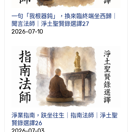
一句「我根器鈍」，換來臨終端坐西歸｜
聞言法師｜淨土聖賢錄選譯27
2026-07-10
淨業指南，趺坐往生｜指南法師｜淨土聖
賢錄選譯26
2026-07-03