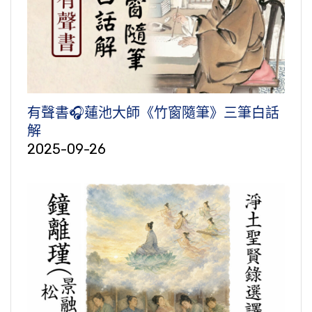
有聲書🎧蓮池大師《竹窗隨筆》三筆白話
解
2025-09-26