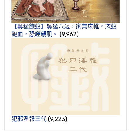
【吳猛飽蚊】吳猛八歲，家無床帷。恣蚊
飽血，恐噬親肌。
(9,962)
犯邪淫報三代
(9,223)