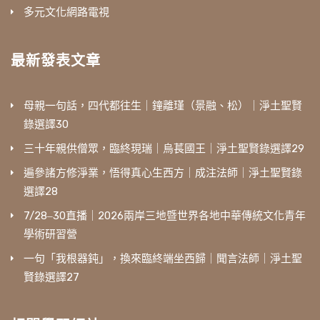
多元文化網路電視
最新發表文章
母親一句話，四代都往生｜鐘離瑾（景融、松）｜淨土聖賢
錄選譯30
三十年親供僧眾，臨終現瑞｜烏萇國王｜淨土聖賢錄選譯29
遍參諸方修淨業，悟得真心生西方｜成注法師｜淨土聖賢錄
選譯28
7/28‒30直播｜2026兩岸三地暨世界各地中華傳統文化青年
學術研習營
一句「我根器鈍」，換來臨終端坐西歸｜聞言法師｜淨土聖
賢錄選譯27