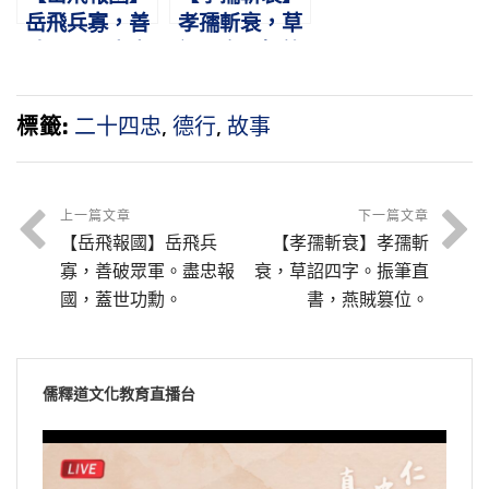
岳飛兵寡，善
孝孺斬衰，草
破眾軍。盡忠
詔四字。振筆
報國，蓋世功
直書，燕賊篡
勳。
位。
標籤:
二十四忠
,
德行
,
故事
上一篇文章
下一篇文章
【岳飛報國】岳飛兵
【孝孺斬衰】孝孺斬
寡，善破眾軍。盡忠報
衰，草詔四字。振筆直
國，蓋世功勳。
書，燕賊篡位。
儒釋道文化教育直播台