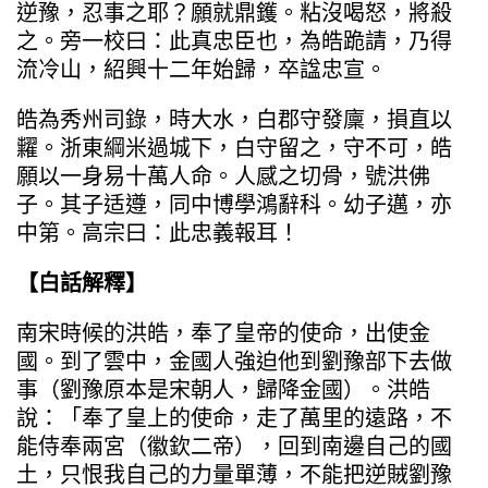
逆豫，忍事之耶？願就鼎鑊。粘沒喝怒，將殺
之。旁一校曰：此真忠臣也，為皓跪請，乃得
流冷山，紹興十二年始歸，卒諡忠宣。
皓為秀州司錄，時大水，白郡守發廩，損直以
糶。浙東綱米過城下，白守留之，守不可，皓
願以一身易十萬人命。人感之切骨，號洪佛
子。其子适遵，同中博學鴻辭科。幼子邁，亦
中第。高宗曰：此忠義報耳！
【白話解釋】
南宋時候的洪皓，奉了皇帝的使命，出使金
國。到了雲中，金國人強迫他到劉豫部下去做
事（劉豫原本是宋朝人，歸降金國）。洪皓
說：「奉了皇上的使命，走了萬里的遠路，不
能侍奉兩宮（徽欽二帝），回到南邊自己的國
土，只恨我自己的力量單薄，不能把逆賊劉豫