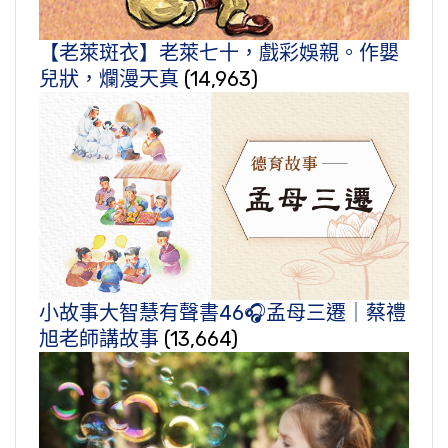
【老萊斑衣】老萊七十，戲彩娛親。作嬰
兒狀，爛漫天真
(14,963)
小故事大智慧有聲書46🎧孟母三遷｜蔡禮
旭老師講故事
(13,664)