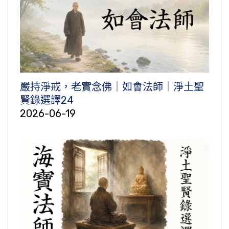
嚴持淨戒，老實念佛｜如會法師｜淨土聖
賢錄選譯24
2026-06-19