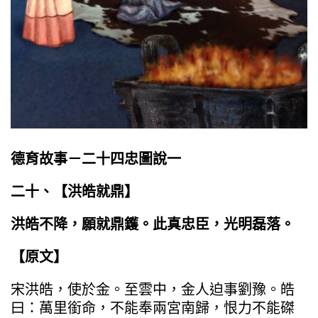
德育故事－二十四忠圖說一
二十、【
洪皓就鼎
】
洪皓不降，願就鼎鑊。此真忠臣，光明磊落。
【原文】
宋洪皓，使於金。至雲中，金人迫事劉豫。皓
曰：萬里銜命，不能奉兩宮南歸，恨力不能磔