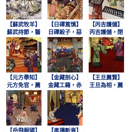
【蘇武牧羊】
【日磾篤慎】
【丙吉護儲】
蘇武持節，齧
日磾殺子，惡
丙吉護儲，閉
雪餐氈。牧羝
其淫亂。願副
門拒使。宣帝
海上，一十九
霍光，不使輕
登基，不道前
年。
漢。
事。
【元方舉知】
【金藏剖心】
【王旦薦賢】
元方免官，薦
金藏工籍，赤
王旦為相，薦
書復上。舉其
膽忠誠。皇嗣
舉至公。寇準
所知，不問仇
不反，剖心以
數短，反稱其
黨。
明。
忠。
【岳飛報國】
【孝孺斬衰】