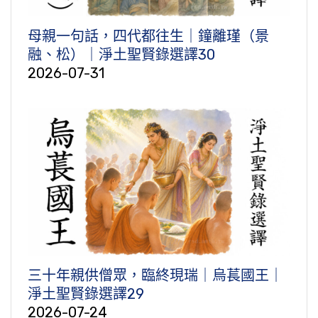
母親一句話，四代都往生｜鐘離瑾（景
融、松）｜淨土聖賢錄選譯30
2026-07-31
三十年親供僧眾，臨終現瑞｜烏萇國王｜
淨土聖賢錄選譯29
2026-07-24