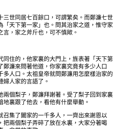
十三世同居七百餘口，可謂繁矣。而鄭濂七世
為「天下第一家」也。問其治家之道，惟守家
之言，家之斧斤也，可不慎歟。
代同住的，他家裏的大門上，旌表著「天下第
了鄭濂來問著他道，你家裏究竟有多少人口
千多人口。太祖皇帝就問鄭濂用怎麼樣治家的
聽婦人家的言語了。
他兩個梨子，鄭濂拜謝著。受了梨子回到家裏
暗地裏跟了他去，看他有什麼舉動。
就召集了闔家的一千多人，一齊出來謝恩以
，把兩個梨子弄碎了放在水裏，大家分著喝