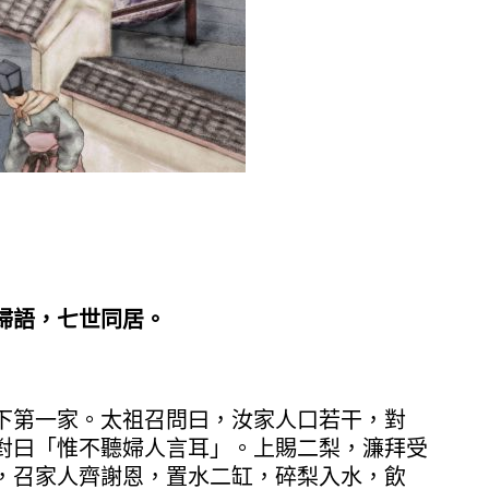
婦語，七世同居。
下第一家。太祖召問曰，汝家人口若干，對
對曰「惟不聽婦人言耳」。上賜二梨，濂拜受
，召家人齊謝恩，置水二缸，碎梨入水，飲