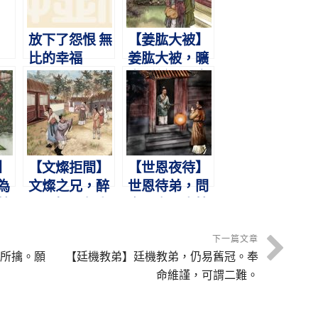
放下了怨恨 無
【姜肱大被】
比的幸福
姜肱大被，曠
世所稀。不言
遇掠，盜悔還
衣。
】
【文燦拒間】
【世恩夜待】
為
文燦之兄，醉
世恩待弟，問
焚
毆暴慢。鄰人
食問衣。盡情
妾
不平，怒其離
憂恤，弟不暮
間。
歸。
下一篇文章
所擒。願
【廷機教弟】廷機教弟，仍易舊冠。奉
命維謹，可謂二難。