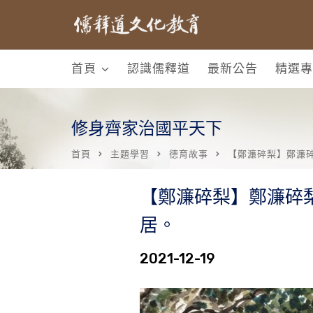
首頁
認識儒釋道
最新公告
精選專
修身齊家治國平天下
首頁
主題學習
德育故事
【鄭濂碎梨】鄭濂
【鄭濂碎梨】鄭濂碎
居。
2021-12-19