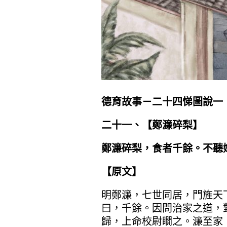
德育故事－二十四悌圖說一
二十一、【鄭濂碎梨】
鄭濂碎梨，食者千餘。不聽
【原文】
明鄭濂，七世同居，門旌天
曰，千餘。因問治家之道，
歸，上命校尉瞯之。濂至家