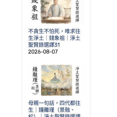
不貪生不怕死，唯求往
生淨土｜錢象祖｜淨土
聖賢錄選譯31
2026-08-07
母親一句話，四代都往
生｜鐘離瑾（景融、
松）｜淨土聖賢錄選譯