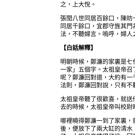
之，上大悅。
張閏八世同居百餘口，陳昉
同居千餘口，宜郡守旌其門
法，不聽婦言。嗚呼，婦人
【白話解釋】
明朝時候，鄭濂的家裏是七
一家」五個字。太祖皇帝召
呢？鄭濂回對道，大約有一
法則，鄭濂回對說，只有不
太祖皇帝聽了很歡喜，就送
去的時候，太祖皇帝叫校尉
哪裡曉得鄭濂一到了家裏，
後，便放下了兩大缸的清水