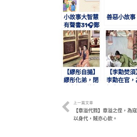
小故事大智慧
善惡小故事
有聲書31🎧鄭
濂碎梨｜蔡禮
旭老師講故事
【繆彤自撾】
【李勣焚須
繆彤化弟，閉
李勣在官，
戶自撾。諸婦
姐煮粥。火
謝罪，得以齊
其鬚，不用
家。
僕。
上一篇文章
【章溢代戮】章溢之侄，為寇
以身代，賊亦心欽。