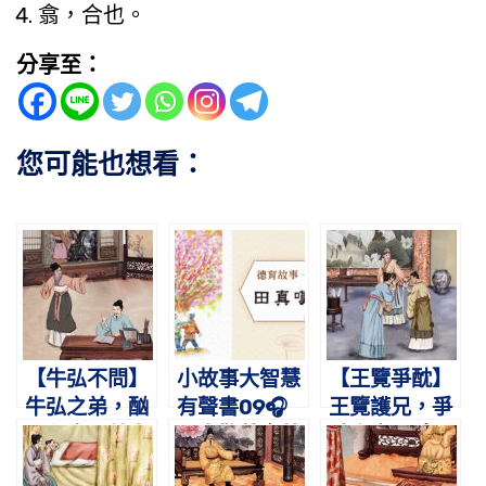
翕，合也。
分享至：
您可能也想看：
【牛弘不問】
小故事大智慧
【王覽爭酖】
牛弘之弟，酗
有聲書09🎧
王覽護兄，爭
酒殺牛。其妻
田真歎荊｜蔡
酖舍生。感母
往訴，不問不
禮旭老師講故
悔悟，九代公