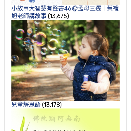
小故事大智慧有聲書46🎧孟母三遷｜蔡禮
旭老師講故事
(13,675)
兒童靜思語
(13,178)