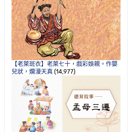
【老萊斑衣】老萊七十，戲彩娛親。作嬰
兒狀，爛漫天真
(14,977)