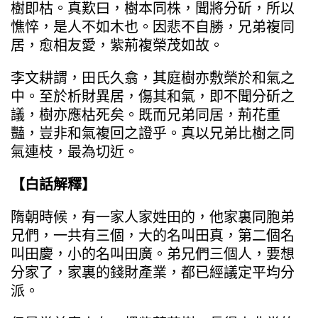
樹即枯。真歎曰，樹本同株，聞將分斫，所以
憔悴，是人不如木也。因悲不自勝，兄弟複同
居，愈相友愛，紫荊複榮茂如故。
李文耕謂，田氏久翕，其庭樹亦敷榮於和氣之
中。至於析財異居，傷其和氣，即不聞分斫之
議，樹亦應枯死矣。既而兄弟同居，荊花重
豔，豈非和氣複回之證乎。真以兄弟比樹之同
氣連枝，最為切近。
【白話解釋】
隋朝時候，有一家人家姓田的，他家裏同胞弟
兄們，一共有三個，大的名叫田真，第二個名
叫田慶，小的名叫田廣。弟兄們三個人，要想
分家了，家裏的錢財產業，都已經議定平均分
派。