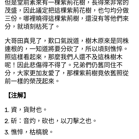
但是堂前素來有一棵紫荊花樹，長得來非常的
茂盛，因此議定把這棵紫荊花樹，也勻均分做
三份。哪裡曉得這棵紫荊樹，還沒有等他們來
分，就頃刻枯死了。
大哥田真見了，歎口氣說道，樹木原來是同株
連根的，一知道將要分砍了，所以頃刻憔悴。
照這樣看起來，那麼我們人還不及這株樹木
呢！因此悲傷得不得了。兄弟們仍舊同住不
分，大家更加友愛了，那棵紫荊樹竟依舊照從
前一樣的榮茂起來。
【注解】
資，貨財也。
斫：音灼，砍也，以刀擊之也。
憔悴，枯槁貌。