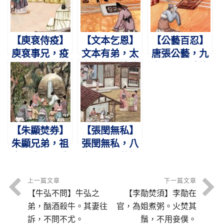
尤。
事
卿。
【庾袞侍疫】
【文本乞恩】
【公藝百忍】
庾袞事兄，疫
文本有弟，太
唐張公藝，九
盛不避。親自
宗不悅。婉曲
世同居。睦族
扶持，晝夜不
陳情，泣下嗚
之道，忍字百
寐。
咽。
餘。
【朱顯焚券】
【張閏無私】
朱顯兄弟，祖
張閏無私，八
產已分。不敢
世同居。共織
異處，取券盡
互乳，縉紳不
焚。
如。
上一篇文章
下一篇文章
【牛弘不問】牛弘之
【李勣焚須】李勣在
弟，酗酒殺牛。其妻往
官，為姐煮粥。火焚其
訴，不問不尤。
鬚，不用妾僕。