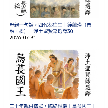
母親一句話，四代都往生｜鐘離瑾（景
融、松）｜淨土聖賢錄選譯30
2026-07-31
三十年親供僧眾，臨終現瑞｜烏萇國王｜