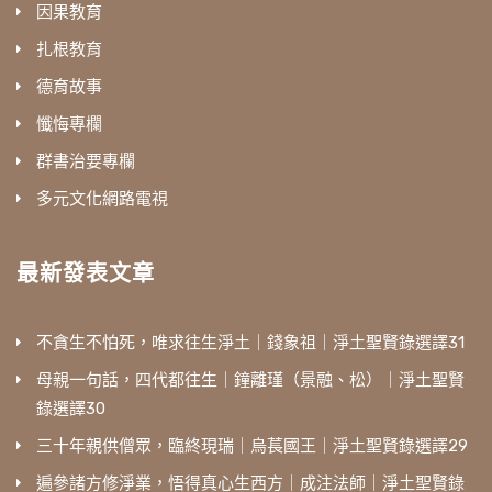
因果教育
扎根教育
德育故事
懺悔專欄
群書治要專欄
多元文化網路電視
最新發表文章
不貪生不怕死，唯求往生淨土｜錢象祖｜淨土聖賢錄選譯31
母親一句話，四代都往生｜鐘離瑾（景融、松）｜淨土聖賢
錄選譯30
三十年親供僧眾，臨終現瑞｜烏萇國王｜淨土聖賢錄選譯29
遍參諸方修淨業，悟得真心生西方｜成注法師｜淨土聖賢錄