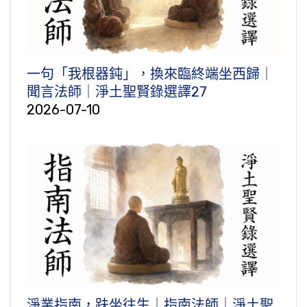
一句「我根器鈍」，換來臨終端坐西歸｜
聞言法師｜淨土聖賢錄選譯27
2026-07-10
淨業指南，趺坐往生｜指南法師｜淨土聖