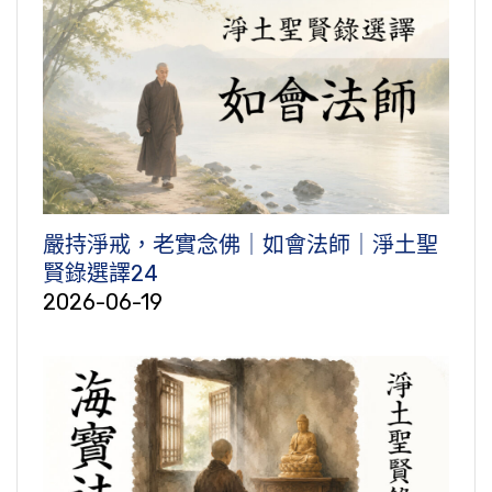
嚴持淨戒，老實念佛｜如會法師｜淨土聖
賢錄選譯24
2026-06-19