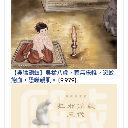
【吳猛飽蚊】吳猛八歲，家無床帷。恣蚊
飽血，恐噬親肌。
(9,979)