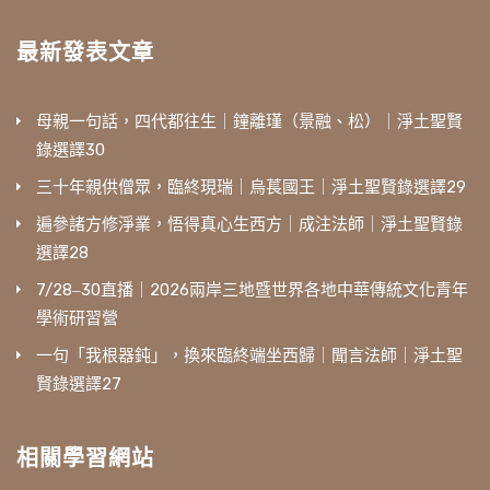
最新發表文章
母親一句話，四代都往生｜鐘離瑾（景融、松）｜淨土聖賢
錄選譯30
三十年親供僧眾，臨終現瑞｜烏萇國王｜淨土聖賢錄選譯29
遍參諸方修淨業，悟得真心生西方｜成注法師｜淨土聖賢錄
選譯28
7/28‒30直播｜2026兩岸三地暨世界各地中華傳統文化青年
學術研習營
一句「我根器鈍」，換來臨終端坐西歸｜聞言法師｜淨土聖
賢錄選譯27
相關學習網站