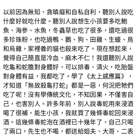
以前因為無知、貪瞋癡和自私自利，聽別人說吃
什麼好就吃什麼。聽別人說想生小孩要多吃鮑
魚、海參、水魚，冬蟲草也吃了很多，還吃過很
多珍珠粉，也吃過鴨、鵝、狗、田雞、生蠔、鳥
和烏雞，家裡養的貓也殺來吃了。現在想起來，
覺得自己簡直是冷血、麻木不仁！我還聽別人說
吃龜和蛇膽對身體好，可以排毒、清火，吃胎盤
對身體有益，我都吃了。學了《太上感應篇》，
才知道「無故殺龜打蛇」都是一惡，何況把牠們
吃了呢！沒有學傳統文化，不知因果，不僅害自
己，也害別人。許多年前，別人說毒蛇用來浸酒
喝了很補，能生小孩，我就買了幾條毒蛇回來浸
酒。這幾條毒蛇泡在酒裡已十幾年了，自己只喝
了兩口，先生也不喝，都送給姐夫、大哥、二表