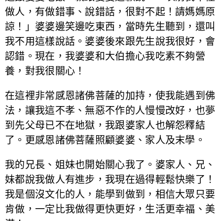
做人，有做錯事、說錯話，很對不起！請媽媽原
諒！」婆婆邊笑邊吃東西，當時先生聽到，還叫
我不用這樣說話。婆婆後來跟先生說我很好，會
認錯。現在，我婆婆和大伯擔心我吃素不夠營
養，對我很關心！
在這裡非常感恩諸佛菩薩的加持，使我能遇到佛
法，讓我這不孝、無惡不作的人慢慢改好，也夢
到先父母已不在地獄，我跟婆家人也解怨釋結
了。更感恩諸佛菩薩照顧婆婆、家人及末學。
我的兄長、姐妹也開始關心我了。婆家人、兄、
妹都說我做人有進步，我現在過得輕鬆快樂了！
我是個沒文化的人，能學到做到，相信大眾只要
肯做，一定比我做得更快更好，生活更幸福、美