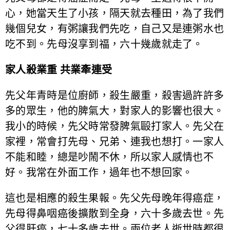
心，她當天生了小孩，隔天就去種田，為了我們
幾個兒女，有粥讓我們先吃，自己又是連粥水也
吃不到。先母沒享到福，六十幾歲就走了。
家人殺業重 共業牽連受
先父年青時是位廚師，殺生嚴重，殺害過許許多
多的眾生，他的脾氣大，對家人的影響也很大。
我小的時候，先父時常發脾氣毆打家人。先父在
家裡，常會打先母、兄弟、連我也想打。一家人
不能和睦，總是吵鬧不休，所以家人感情也不
好。我常在外面工作，過年也不想回家。
這也是相應的殺生果報。先父先母晚年得癌症，
先母得鼻咽癌後擴散到全身，六十多歲去世。先
父得肝癌，七十多歲去世。兩位老人逝世時都很