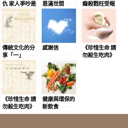
仇 家人爭吵是
恩滿世間
癡殺戮枉受報
非多
傳統文化的分
感謝信
《珍惜生命 請
享「一」
勿殺生吃肉》
序
《珍惜生命 請
健康與環保的
勿殺生吃肉》
新飲食
文稿編輯聲明