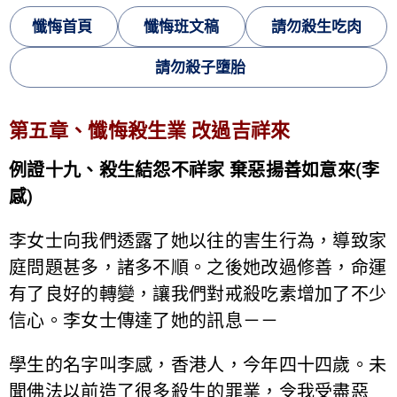
懺悔首頁
懺悔班文稿
請勿殺生吃肉
請勿殺子墮胎
第五章、懺悔殺生業 改過吉祥來
例證十九、殺生結怨不祥家 棄惡揚善如意來(李
感)
李女士向我們透露了她以往的害生行為，導致家
庭問題甚多，諸多不順。之後她改過修善，命運
有了良好的轉變，讓我們對戒殺吃素增加了不少
信心。李女士傳達了她的訊息－－
學生的名字叫李感，香港人，今年四十四歲。未
聞佛法以前造了很多殺生的罪業，令我受盡惡