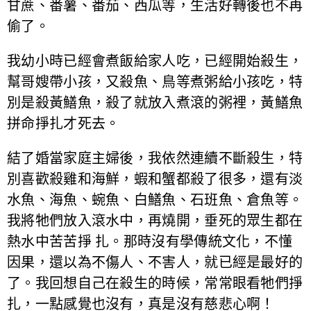
甘蔗、番薯、番茄、西瓜等，生活好轉後也不再
偷了。
我幼小時已經會煮飯給家人吃，已經開始殺生，
幫哥嫂帶小孩，又殺魚、鳥等煮粥給小孩吃，特
別是殺黃鱔魚，殺了就放入煮滾的粥裡，黃鱔魚
拼命掙扎才死去。
結了婚當家庭主婦後，我依然連續不斷殺生，特
別喜歡殺雞和海鮮，蝦和蟹都殺了很多，還有淡
水魚、海魚、蜿魚、白鱔魚、石班魚、倉魚等。
我將牠們放入滾水中，再燒開，垂死的眾生都在
熱水中苦苦掙 扎。那時沒有學傳統文化，不懂
因果，還以為不傷人、不害人，就已經是最好的
了。我回想自己在殺生的時候，常常眼看牠們掙
扎，一點感覺也沒有，真是沒有慈悲心啊！