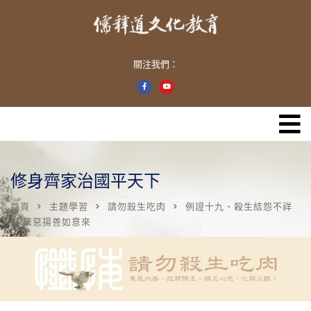
關注我們：
修身齊家治國平天下
首頁
主題學習
請勿殺生吃肉
例證十九、殺生結怨不祥
家 棄惡揚善如意來