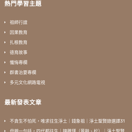
熱門學習主題
祖師行誼
因果教育
扎根教育
德育故事
懺悔專欄
群書治要專欄
多元文化網路電視
最新發表文章
不貪生不怕死，唯求往生淨土｜錢象祖｜淨土聖賢錄選譯31
母親一句話，四代都往生｜鐘離瑾（景融、松）｜淨土聖賢