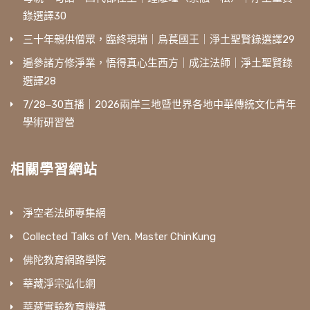
錄選譯30
三十年親供僧眾，臨終現瑞｜烏萇國王｜淨土聖賢錄選譯29
遍參諸方修淨業，悟得真心生西方｜成注法師｜淨土聖賢錄
選譯28
7/28‒30直播｜2026兩岸三地暨世界各地中華傳統文化青年
學術研習營
相關學習網站
淨空老法師專集網
Collected Talks of Ven. Master ChinKung
佛陀教育網路學院
華藏淨宗弘化網
華藏實驗教育機構