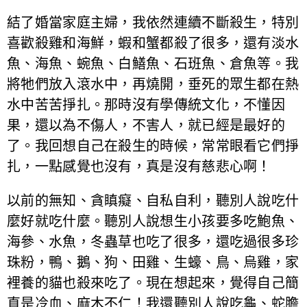
結了婚當家庭主婦，我依然連續不斷殺生，特別
喜歡殺雞和海鮮，蝦和蟹都殺了很多，還有淡水
魚、海魚、蜿魚、白鱔魚、石班魚、倉魚等。我
將牠們放入滾水中，再燒開，垂死的眾生都在熱
水中苦苦掙扎。那時沒有學傳統文化，不懂因
果，還以為不傷人，不害人，就已經是最好的
了。我回想自己在殺生的時候，常常眼看它們掙
扎，一點感覺也沒有，真是沒有慈悲心啊！
以前的無知、貪瞋癡、自私自利，聽別人說吃什
麼好就吃什麼。聽別人說想生小孩要多吃鮑魚、
海參、水魚，冬蟲草也吃了很多，還吃過很多珍
珠粉，鴨、鵝、狗、田雞、生蠔、鳥、烏雞，家
裡養的貓也殺來吃了。現在想起來，覺得自己簡
直是冷血、麻木不仁！我還聽別人說吃龜、蛇膽