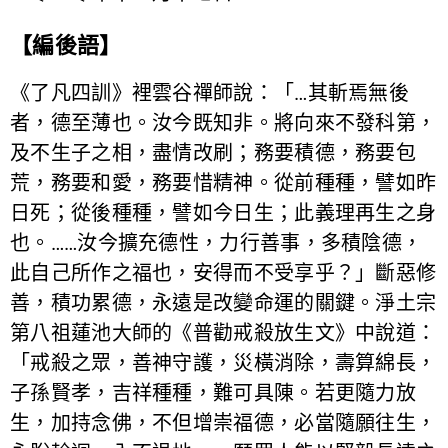
【編後語】
《了凡四訓》裡雲谷禪師說：「…其斬焉無後
者，德至薄也。汝今既知非。將向來不發科第，
及不生子之相，盡情改刷；務要積德，務要包
荒，務要和愛，務要惜精神。從前種種，譬如昨
日死；從後種種，譬如今日生；此義理再生之身
也。……汝今擴充德性，力行善事，多積陰德，
此自己所作之福也，安得而不受享乎？」斷惡修
善，積功累德，永遠是改變命運的關鍵。淨土宗
第八祖蓮池大師的《普勸戒殺放生文》中說道：
「戒殺之眾，善神守護，災橫消除，壽算綿長，
子孫賢孝，吉祥種種，難可具陳。若更隨力放
生，加持念佛，不但增崇福德，必當隨願往生，