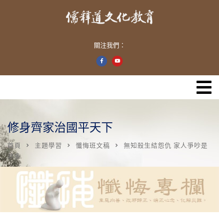
關注我們：
修身齊家治國平天下
首頁
主題學習
懺悔班文稿
無知殺生結怨仇 家人爭吵是
非多