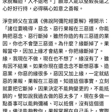
永脫輪迴，入不退地。」願眾人能以堅毅長遠之
心好好行持，必得稱心如意之善報。
淨空師父在宣講《佛說阿彌陀經要解》裡開示：
「諸位要曉得，惡念、惡行果報在三惡道，你能
夠把惡念、惡行斷掉，雖然你造的有三惡道的業
因，你也不會墮三惡道。為什麼？緣斷掉了。果
報當中，因加上緣才會結果，你把緣斷掉了。
緣，我現在不做，現在也不想了，緣沒有了，雖
有因不結果。如果你現在還念念不斷想惡事、造
惡業，你惡的緣很多，惡因又加上緣，一定就結
惡的果報，果報在三惡道。知道這個事實，立刻
就要把它斷掉，因果決定不能夠變更的，不能抵
銷的。譬如說我過去做的惡太多了，現在多做一
點善事可以能夠彌補、可以抵償，沒有這個道
理。佛法能夠教你，果報掌握在自己手上，實際