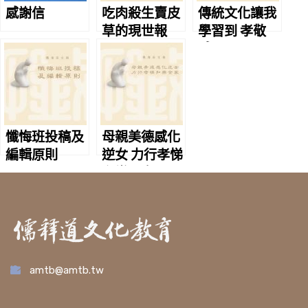
感謝信
吃肉殺生賣皮
傳統文化讓我
草的現世報
學習到 孝敬
感恩
懺悔班投稿及
母親美德感化
編輯原則
逆女 力行孝悌
和樂全家
amtb@amtb.tw