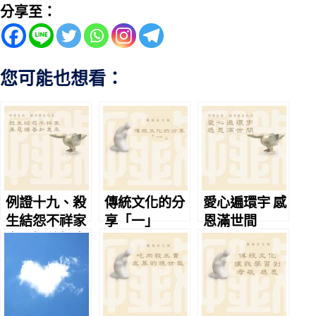
分享至：
您可能也想看：
例證十九、殺
傳統文化的分
愛心遍環宇 感
生結怨不祥家
享「一」
恩滿世間
棄惡揚善如意
來