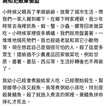
無知犯殺業偷盜
小時候父親爲了孝順爺爺，放棄了城市生活，帶
我們一家人搬到鄉下。在鄉下時家裡窮，我少年
時常去海裡抓魚、蝦、蟹、沙蟲、螺等回來做菜
吃。小時候家裡很多螞蟻，我們就用盤蓋著，一
堆堆地燒死牠們。我也殺過老鼠和其它小動物
等。現在想起自己是個很可怕的人，殺了這麼多
眾生！還偷過不少農產品回家做菜吃，例如甘
蔗、番薯、番茄、西瓜等，生活好轉後也不再偷
了。
我幼小已經會煮飯給家人吃，已經開始殺生，幫
哥嫂帶小孩又殺魚、鳥等煮粥給小孩吃，特別是
殺黃鱔魚，殺了就放入煮滾的粥裡，黃鱔魚拼命
掙扎才死去。