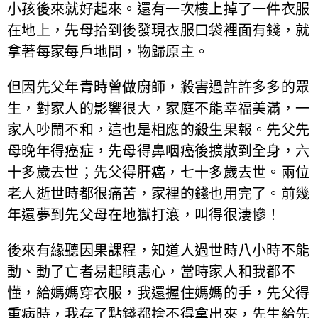
小孩後來就好起來。還有一次樓上掉了一件衣服
在地上，先母拾到後發現衣服口袋裡面有錢，就
拿著每家每戶地問，物歸原主。
但因先父年青時曾做廚師，殺害過許許多多的眾
生，對家人的影響很大，家庭不能幸福美滿，一
家人吵鬧不和，這也是相應的殺生果報。先父先
母晚年得癌症，先母得鼻咽癌後擴散到全身，六
十多歲去世；先父得肝癌，七十多歲去世。兩位
老人逝世時都很痛苦，家裡的錢也用完了。前幾
年還夢到先父母在地獄打滾，叫得很淒慘！
後來有緣聽因果課程，知道人過世時八小時不能
動、動了亡者易起瞋恚心，當時家人和我都不
懂，給媽媽穿衣服，我還握住媽媽的手，先父得
重病時，我存了點錢都捨不得拿出來，先生給先