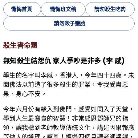
懺悔首頁
懺悔班文稿
請勿殺生吃肉
請勿殺子墮胎
殺生害命類
無知殺生結怨仇 家人爭吵是非多 (李 感)
學生的名字叫李感，香港人，今年四十四歲。未
聞佛法以前造了很多殺生的罪業，令我受盡惡
果、身心不安。
今年六月份有緣入到佛門，感覺如同入了天堂，
學到人生最寶貴的智慧！非常感恩鄧師兄的指
領，讓我聽到老師教導傳統文化，講述因果報應
等做人的道理。感恩！經過四個月聽老師講課，