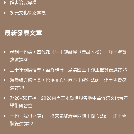
群書治要專欄
多元文化網路電視
最新發表文章
母親一句話，四代都往生｜鐘離瑾（景融、松）｜淨土聖賢
錄選譯30
三十年親供僧眾，臨終現瑞｜烏萇國王｜淨土聖賢錄選譯29
遍參諸方修淨業，悟得真心生西方｜成注法師｜淨土聖賢錄
選譯28
7/28‒30直播｜2026兩岸三地暨世界各地中華傳統文化青年
學術研習營
一句「我根器鈍」，換來臨終端坐西歸｜聞言法師｜淨土聖
賢錄選譯27