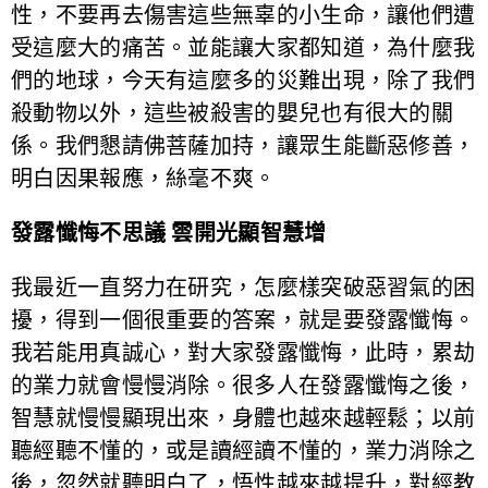
性，不要再去傷害這些無辜的小生命，讓他們遭
受這麼大的痛苦。並能讓大家都知道，為什麼我
們的地球，今天有這麼多的災難出現，除了我們
殺動物以外，這些被殺害的嬰兒也有很大的關
係。我們懇請佛菩薩加持，讓眾生能斷惡修善，
明白因果報應，絲毫不爽。
發露懺悔不思議 雲開光顯智慧增
我最近一直努力在研究，怎麼樣突破惡習氣的困
擾，得到一個很重要的答案，就是要發露懺悔。
我若能用真誠心，對大家發露懺悔，此時，累劫
的業力就會慢慢消除。很多人在發露懺悔之後，
智慧就慢慢顯現出來，身體也越來越輕鬆；以前
聽經聽不懂的，或是讀經讀不懂的，業力消除之
後，忽然就聽明白了，悟性越來越提升，對經教