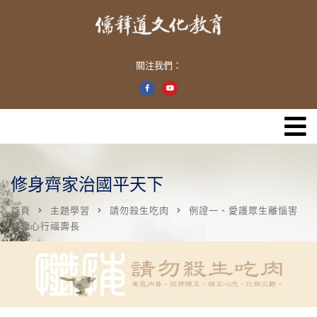
關注我們：
修身齊家治國平天下
首頁
主題學習
請勿殺生吃肉
例證一、愛護眾生離惱害
慈悲心行福壽長