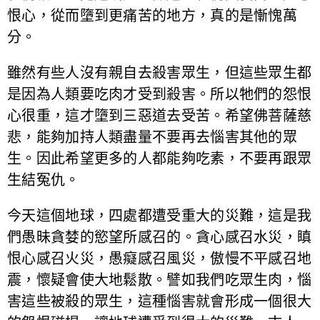
恨心，從而墮到更痛苦的地方，真的是慚愧萬
分。
雖然有些人沒有親自去殺害眾生，但這些眾生都
是因為人類要吃肉才受到殺害。所以牠們的怨恨
心很重，這才墮到三惡道去受苦。希望佛菩薩慈
悲，能夠加持人類盡量不要再去惱害其他的眾
生。因此希望更多的人都能夠吃素，不要再跟眾
生結冤仇。
今天這個地球，四處都遭受重大的災難，這是我
們愚昧貪婪的慾望所感召的。貪心感召水災，瞋
恨心感召火災，愚癡感召風災，傲慢不平感召地
震，懷疑會使大地鬆散。譬如我們吃眾生肉，惱
害這些被殺的眾生，這種惱害就會形成一個很大