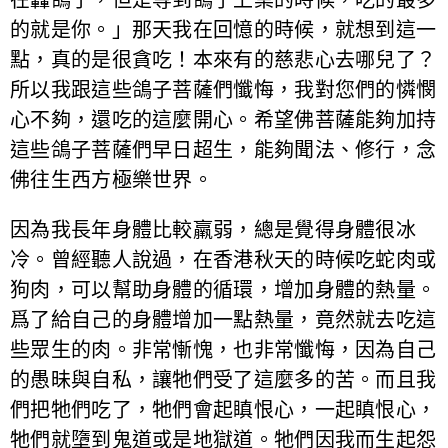
的就是你。」那天我在回憶的時候，就想到這一
點，真的是很貪吃！本來有的慈悲心去哪兒了？
所以我跟這些鴿子菩薩們懺悔，我對您們的憐憫
心不夠，還吃的這麼開心。希望佛菩薩能夠加持
這些鴿子菩薩們早日超生，能夠聞法、修行，念
佛往生西方極樂世界。
因為我長年身體比較羸弱，總是覺得身體很冰
冷。曾經聽人說過，在香港秋天的時候吃蛇肉或
狗肉，可以幫助身體的循環，增加身體的熱量。
爲了給自己的身體增加一點熱量，竟然就去吃這
些眾生的肉。非常慚愧，也非常懺悔，因為自己
的愚昧與自私，讓牠們受了這麼多的苦。而且我
們把牠們吃了，牠們會起瞋恨心，一起瞋恨心，
牠們就墮到鬼道或是地獄道。牠們因我而生起怨