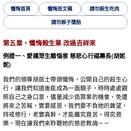
懺悔首頁
懺悔班文稿
請勿殺生吃肉
請勿殺子墮胎
第五章、懺悔殺生業 改過吉祥來
例證一、愛護眾生離惱害 慈悲心行福壽長(胡妮
妮)
我們的領導胡居士帶頭懺悔，公開自己的殺生心
行，讓我們知道後能成為一面鏡子，時時處處觀
照自己之身口意，儘量減少造罪業的機會，免遭
將來之苦報，實要感恩。我們要不負她的冀望，
持戒修行，老實真幹，才能離究竟苦，得究竟
樂。現在讓我們來聆聽她的慈悲教誨－－