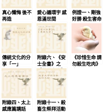
真心懺悔 後不
愛心遍環宇 感
例證一、剛強
再造
恩滿世間
好勝 殺生害命
傳統文化的分
附錄六、《安
《珍惜生命 請
享「一」
士全書》之
勿殺生吃肉》
【萬善先資】
序
附錄四、太上
附錄十一、殺
感應篇講話
畜生祭拜活動