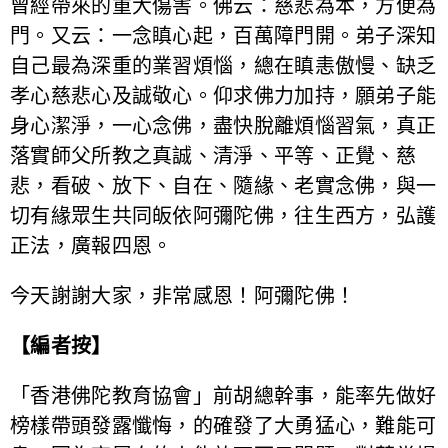
曾經帶來的重大傷害。佛云：慈悲為本，方便為
門。又云：一念瞋心起，百萬障門開。弟子深知
自己最為深重的業習煩惱，總在瞋恚傲慢、缺乏
孝心慈悲心及誠敬心。仰求佛力加持，願弟子能
身心潔淨，一心念佛，盡快脫離煩惱習氣，真正
落實師父所教之真誠、清淨、平等、正覺、慈
悲，看破、放下、自在、隨緣、老實念佛，與一
切有緣眾生共同皈依阿彌陀佛，往生西方，弘護
正法，廣報四恩。
今天謝謝大家，非常感恩！阿彌陀佛！
【編者按】
「香港佛陀教育協會」前胡總幹事，能率先做好
榜樣帶頭發露懺悔，的確發了大勇猛心，難能可