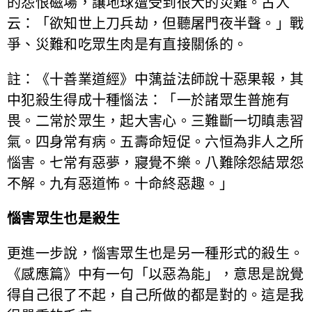
的怨恨磁場，讓地球遭受到很大的災難。古人
云：「欲知世上刀兵劫，但聽屠門夜半聲。」戰
爭、災難和吃眾生肉是有直接關係的。
註：《十善業道經》中蕅益法師說十惡果報，其
中犯殺生得成十種惱法：「一於諸眾生普施有
畏。二常於眾生，起大害心。三難斷一切瞋恚習
氣。四身常有病。五壽命短促。六恒為非人之所
惱害。七常有惡夢，寢覺不樂。八難除怨結眾怨
不解。九有惡道怖。十命終惡趣。」
惱害眾生也是殺生
更進一步說，惱害眾生也是另一種形式的殺生。
《感應篇》中有一句「以惡為能」，意思是說覺
得自己很了不起，自己所做的都是對的。這是我