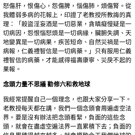
怒傷肝，恨傷心，怨傷脾，惱傷肺，煩傷腎。從
我體弱多病的花報上，印證了老教授所教誨的真
理：「殺盜淫妄酒是一切惡業，貪瞋癡慢疑是一
切病因，怨恨惱怒煩是一切病緣，臟腑失調、天
地變異是一切病果，疾苦短命、自然災禍是一切
病報，仁義禮智信是一切病藥。」只有服用仁義
禮智信的病藥，才能感得福壽康寧、災戾不起的
果報。
念頭力量不思議 勸修六和救地球
我經常提醒自己一個理念，也跟大家分享一下。
老教授每天都在講，我們一個念頭會周遍虛空法
界。要是沒有辦法把念頭看緊，負面的這些念
頭，就會在盡虛空遍法界一直累積下去；負面的