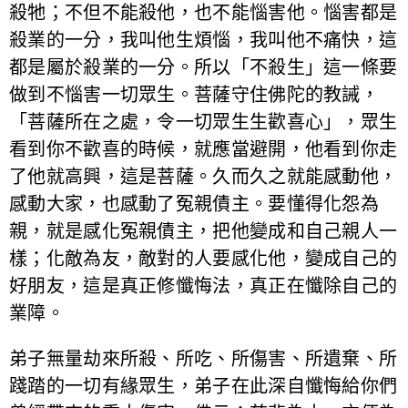
殺牠；不但不能殺他，也不能惱害他。惱害都是
殺業的一分，我叫他生煩惱，我叫他不痛快，這
都是屬於殺業的一分。所以「不殺生」這一條要
做到不惱害一切眾生。菩薩守住佛陀的教誡，
「菩薩所在之處，令一切眾生生歡喜心」，眾生
看到你不歡喜的時候，就應當避開，他看到你走
了他就高興，這是菩薩。久而久之就能感動他，
感動大家，也感動了冤親債主。要懂得化怨為
親，就是感化冤親債主，把他變成和自己親人一
樣；化敵為友，敵對的人要感化他，變成自己的
好朋友，這是真正修懺悔法，真正在懺除自己的
業障。
弟子無量劫來所殺、所吃、所傷害、所遺棄、所
踐踏的一切有緣眾生，弟子在此深自懺悔給你們