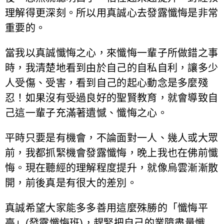
理解得更深刻。所以用真誠心去發露懺悔是非常
重要的。
當我以真誠懺悔之心，來懺悔一輩子所做錯之事
時，我清楚地看到由於自己的自私自利，讓多少
人受傷、受害，看到自己的起心動念是多麼殘
忍！如果沒有受過良好的聖賢教育，就會導致自
己這一輩子充滿著遺憾、懺悔之心。
平時只要是有機會，不論面對一人、幾人或大眾
前，我都抓緊機會發露懺悔，晚上我也在佛前懺
悔。現在聽經的理解程度提升，就像烏雲漸漸散
開，前後真是有很大的差別。
真誠希望大家能多多善用這麼殊勝的「懺悔平
臺」(發露懺悔班)，趕緊把自己的業障盡量懺