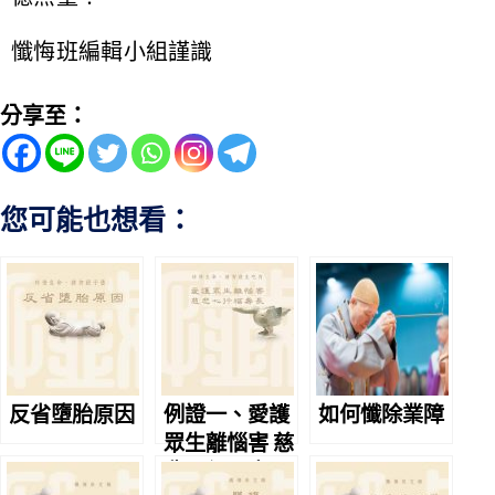
懺悔班編輯小組謹識
分享至：
您可能也想看：
反省墮胎原因
例證一、愛護
如何懺除業障
眾生離惱害 慈
悲心行福壽長