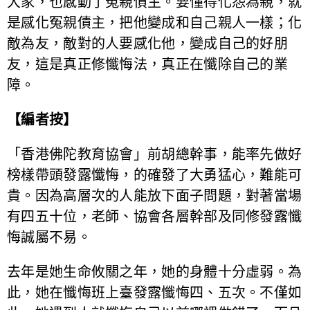
大家，也感動了冤親債主。要懂得化怨為親，就
是感化冤親債主，把他變成和自己親人一樣；化
敵為友，敵對的人要感化他，變成自己的好朋
友，這是真正修懺悔法，真正在懺除自己的業
障。
【編者按】
「香港佛陀教育協會」前胡總幹事，能率先做好
榜樣帶頭發露懺悔，的確發了大勇猛心，難能可
貴。因為高層次的人能放下面子問題，對著當場
有四五十位，老師、協會各層幹部及同修發露懺
悔誠屬不易。
去年是她生命攸關之年，她的身體十分虛弱。為
此，她在懺悔班上臺發露懺悔四、五次。不僅如