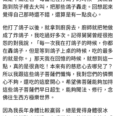
跑到院子裡去大叫，把那些鴿子轟走。回想起來
覺得自己那時還不錯，還算是有一點良心。
他打了鴿子以後，就拿到廚房去，廚師就把牠做
成了炸鴿子，我吃過好多次。記得舅舅曾經很抱
怨的對我說，「每一次我在打鴿子的時候，你都
在轟鴿子，但是等到鴿子上桌的時候，吃的最多
的就是你。」那天我在回憶的時候，就想到這一
點，真的是很貪吃！本來有的慈悲心去哪兒了？
所以我跟這些鴿子菩薩們懺悔，我對您們的憐憫
心不夠，還吃的這麼開心。希望佛菩薩能夠加持
這些鴿子菩薩們早日超生，能夠聞法、修行，念
佛往生西方極樂世界。
因為我長年身體比較羸弱，總是覺得身體很冰