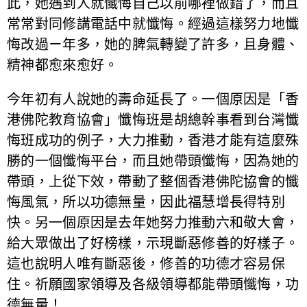
此，她遇到人就懺悔自己以前哪裡做錯了，而且
常常對同修講電話中就懺悔。經過這樣努力地懺
悔改過ㄧ年多，她的脾氣轉變了許多，且身體、
精神都愈來愈好。
今年初有人說她的壽命延長了。一個原因是「香
港佛陀教育協會」懺悔班是胡總幹事看到台灣懺
悔班成功的例子，大力推動，香港才能有這麼殊
勝的一個懺悔平台，而且她帶頭懺悔，因為她的
帶頭，上從下效，帶動了整個香港佛陀協會的懺
悔風氣，所以功德無量，因此福慧增長得特別
快。另一個原因是去年她努力推動六和敬大會，
給大眾做出了好榜樣，示現斷惡修善的好樣子。
這也說明人唯有斷惡後，修善的功德才容易保
住。祈願國家領導及各級領導都能帶頭懺悔，功
德無量！