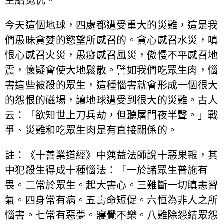
生結冤仇。
今天這個地球，四處都遭受重大的災難，這是我
們愚昧貪婪的慾望所感召的。貪心感召水災，嗔
恨心感召火災，愚癡感召風災，傲慢不平感召地
震，懷疑會使大地鬆散。譬如我們吃眾生肉，惱
害這些被殺的眾生，這種惱害就會形成一個很大
的怨恨的磁場，讓地球遭受到很大的災難。古人
云：「欲知世上刀兵劫，但聽屠門夜半聲。」戰
爭、災難和吃眾生肉是有直接關係的。
註：《十善業道經》中蕅益法師說十惡果報，其
中犯殺生得成十種惱法：「一於諸眾生普施有
畏。二常於眾生。起大害心。三難斷一切瞋恚習
氣。四身常有病。五壽命短促。六恒為非人之所
惱害。七常有惡夢。寢覺不樂。八難除怨結眾怨