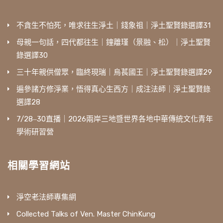
不貪生不怕死，唯求往生淨土｜錢象祖｜淨土聖賢錄選譯31
母親一句話，四代都往生｜鐘離瑾（景融、松）｜淨土聖賢
錄選譯30
三十年親供僧眾，臨終現瑞｜烏萇國王｜淨土聖賢錄選譯29
遍參諸方修淨業，悟得真心生西方｜成注法師｜淨土聖賢錄
選譯28
7/28‒30直播｜2026兩岸三地暨世界各地中華傳統文化青年
學術研習營
相關學習網站
淨空老法師專集網
Collected Talks of Ven. Master ChinKung