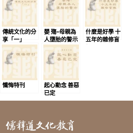
傳統文化的分
嬰 殤-母親為
什麼是好學 十
享「一」
人墮胎的警示
五年的雜修盲
練
懺悔特刊
起心動念 善惡
已定