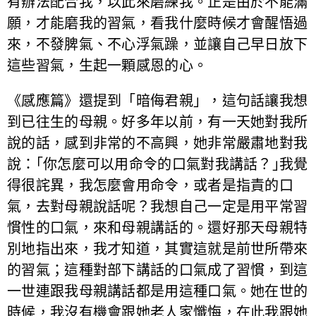
有辦法配合我，以此來磨練我。正是由於不能滿
願，才能磨我的習氣，看我什麼時候才會醒悟過
來，不發脾氣、不心浮氣躁，並讓自己早日放下
這些習氣，生起一顆感恩的心。
《感應篇》還提到「暗侮君親」，這句話讓我想
到已往生的母親。好多年以前，有一天她對我所
說的話，感到非常的不高興，她非常嚴肅地對我
說：｢你怎麼可以用命令的口氣對我講話？｣我覺
得很詫異，我怎麼會用命令，或者是指責的口
氣，去對母親說話呢？我想自己一定是用平常習
慣性的口氣，來和母親講話的。還好那天母親特
別地指出來，我才知道，其實這就是前世所帶來
的習氣；這種對部下講話的口氣成了習慣，到這
一世連跟我母親講話都是用這種口氣。她在世的
時候，我沒有機會跟她老人家懺悔，在此我跟她