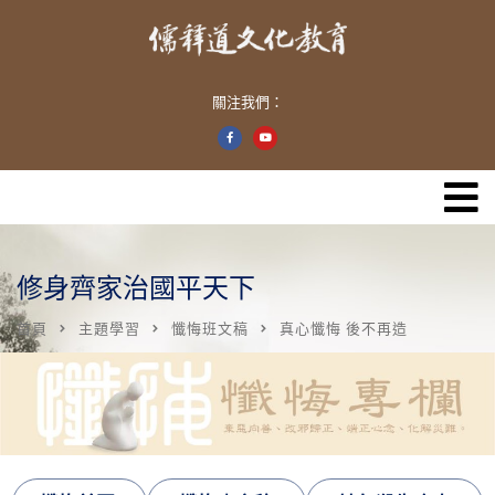
關注我們：
修身齊家治國平天下
首頁
主題學習
懺悔班文稿
真心懺悔 後不再造