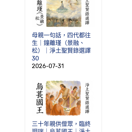
母親一句話，四代都往
生｜鐘離瑾（景融、
松）｜淨土聖賢錄選譯
30
2026-07-31
三十年親供僧眾，臨終
現瑞｜烏萇國王｜淨土