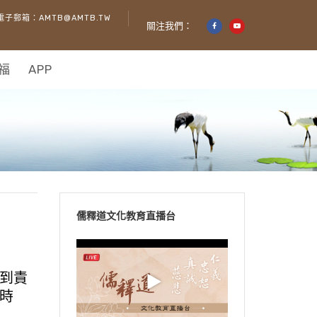
電子郵箱：AMTB@AMTB.TW
關注我們：
福
APP
儒釋道文化教育直播台
到責
時