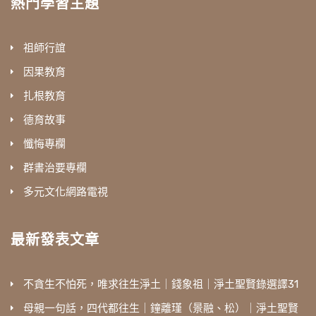
熱門學習主題
祖師行誼
因果教育
扎根教育
德育故事
懺悔專欄
群書治要專欄
多元文化網路電視
最新發表文章
不貪生不怕死，唯求往生淨土｜錢象祖｜淨土聖賢錄選譯31
母親一句話，四代都往生｜鐘離瑾（景融、松）｜淨土聖賢