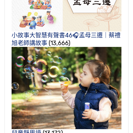
小故事大智慧有聲書46🎧孟母三遷｜蔡禮
旭老師講故事
(13,666)