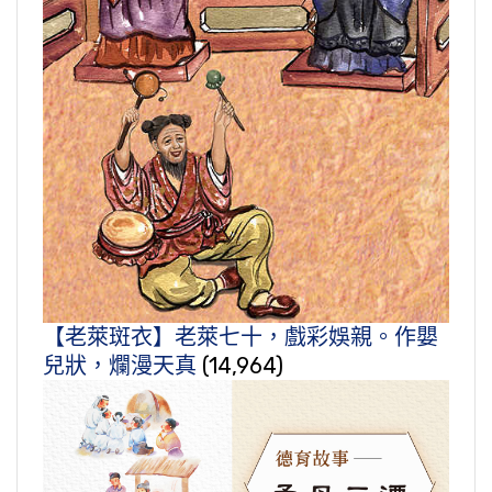
【老萊斑衣】老萊七十，戲彩娛親。作嬰
兒狀，爛漫天真
(14,964)