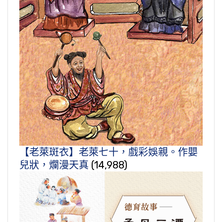
【老萊斑衣】老萊七十，戲彩娛親。作嬰
兒狀，爛漫天真
(14,988)