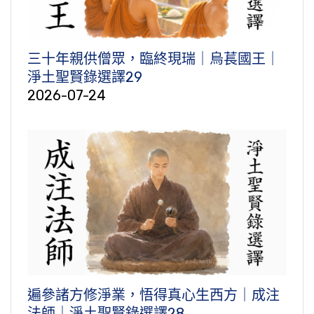
三十年親供僧眾，臨終現瑞｜烏萇國王｜
淨土聖賢錄選譯29
2026-07-24
遍參諸方修淨業，悟得真心生西方｜成注
法師｜淨土聖賢錄選譯28