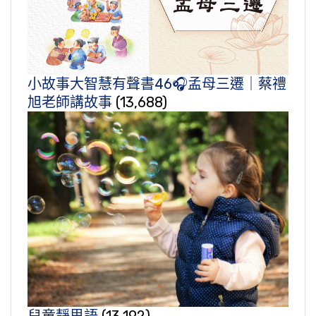
小故事大智慧有聲書46🎧孟母三遷｜蔡禮
旭老師講故事
(13,688)