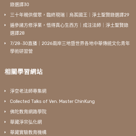
錄選譯30
三十年親供僧眾，臨終現瑞｜烏萇國王｜淨土聖賢錄選譯29
遍參諸方修淨業，悟得真心生西方｜成注法師｜淨土聖賢錄
選譯28
7/28‒30直播｜2026兩岸三地暨世界各地中華傳統文化青年
學術研習營
相關學習網站
淨空老法師專集網
Collected Talks of Ven. Master ChinKung
佛陀教育網路學院
華藏淨宗弘化網
華藏實驗教育機構