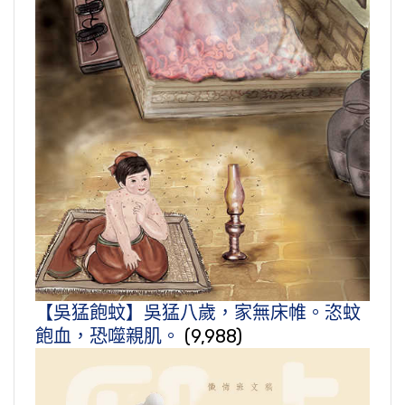
【吳猛飽蚊】吳猛八歲，家無床帷。恣蚊
飽血，恐噬親肌。
(9,988)