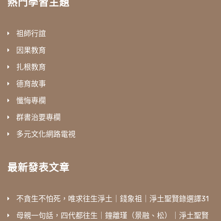
熱門學習主題
祖師行誼
因果教育
扎根教育
德育故事
懺悔專欄
群書治要專欄
多元文化網路電視
最新發表文章
不貪生不怕死，唯求往生淨土｜錢象祖｜淨土聖賢錄選譯31
母親一句話，四代都往生｜鐘離瑾（景融、松）｜淨土聖賢