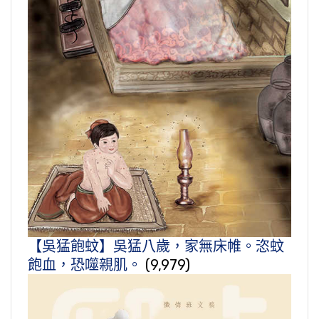
【吳猛飽蚊】吳猛八歲，家無床帷。恣蚊
飽血，恐噬親肌。
(9,979)