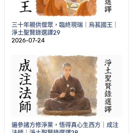
三十年親供僧眾，臨終現瑞｜烏萇國王｜
淨土聖賢錄選譯29
2026-07-24
遍參諸方修淨業，悟得真心生西方｜成注
法師｜淨土聖賢錄選譯28