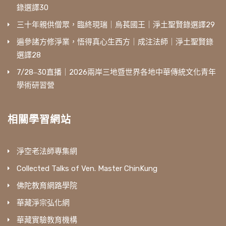
錄選譯30
三十年親供僧眾，臨終現瑞｜烏萇國王｜淨土聖賢錄選譯29
遍參諸方修淨業，悟得真心生西方｜成注法師｜淨土聖賢錄
選譯28
7/28‒30直播｜2026兩岸三地暨世界各地中華傳統文化青年
學術研習營
相關學習網站
淨空老法師專集網
Collected Talks of Ven. Master ChinKung
佛陀教育網路學院
華藏淨宗弘化網
華藏實驗教育機構