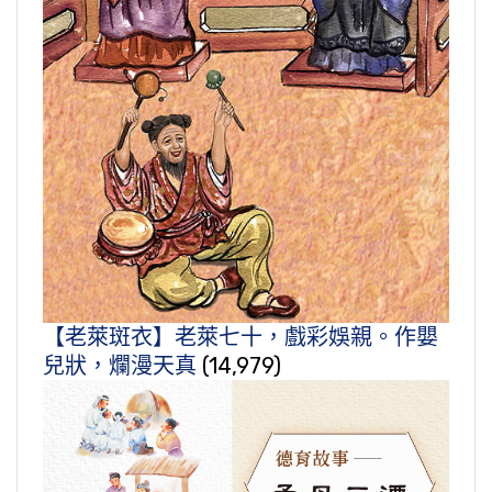
【老萊斑衣】老萊七十，戲彩娛親。作嬰
兒狀，爛漫天真
(14,979)