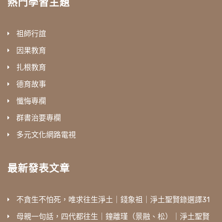
熱門學習主題
祖師行誼
因果教育
扎根教育
德育故事
懺悔專欄
群書治要專欄
多元文化網路電視
最新發表文章
不貪生不怕死，唯求往生淨土｜錢象祖｜淨土聖賢錄選譯31
母親一句話，四代都往生｜鐘離瑾（景融、松）｜淨土聖賢