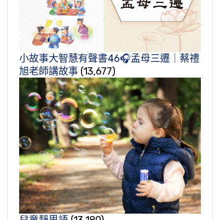
小故事大智慧有聲書46🎧孟母三遷｜蔡禮
旭老師講故事
(13,677)