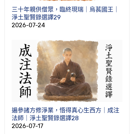
三十年親供僧眾，臨終現瑞｜烏萇國王｜
淨土聖賢錄選譯29
2026-07-24
遍參諸方修淨業，悟得真心生西方｜成注
法師｜淨土聖賢錄選譯28
2026-07-17