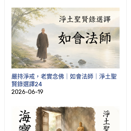
嚴持淨戒，老實念佛｜如會法師｜淨土聖
賢錄選譯24
2026-06-19