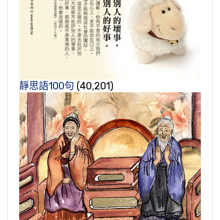
靜思語100句
(40,201)