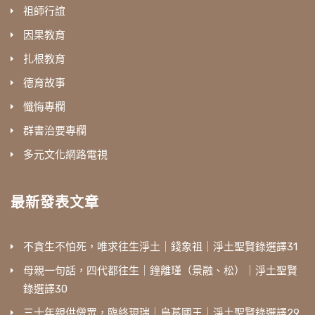
祖師行誼
因果教育
扎根教育
德育故事
懺悔專欄
群書治要專欄
多元文化網路電視
最新發表文章
不貪生不怕死，唯求往生淨土｜錢象祖｜淨土聖賢錄選譯31
母親一句話，四代都往生｜鐘離瑾（景融、松）｜淨土聖賢
錄選譯30
三十年親供僧眾，臨終現瑞｜烏萇國王｜淨土聖賢錄選譯29