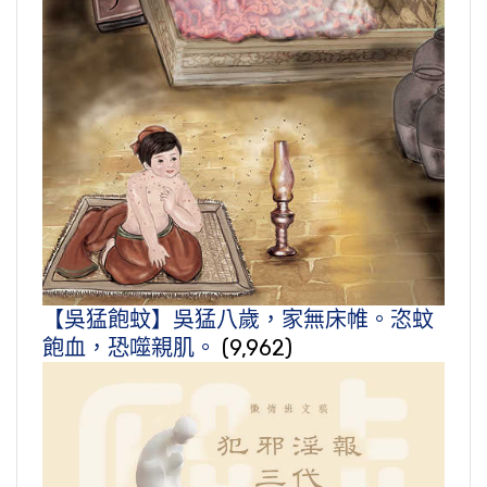
【吳猛飽蚊】吳猛八歲，家無床帷。恣蚊
飽血，恐噬親肌。
(9,962)