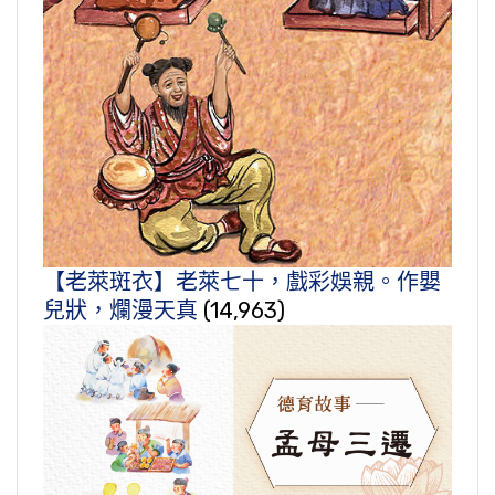
【老萊斑衣】老萊七十，戲彩娛親。作嬰
兒狀，爛漫天真
(14,963)