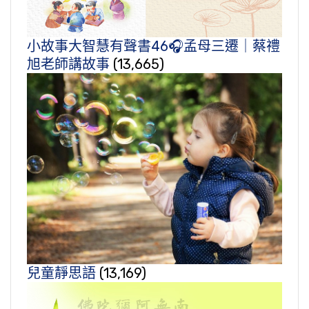
小故事大智慧有聲書46🎧孟母三遷｜蔡禮
旭老師講故事
(13,665)
兒童靜思語
(13,169)