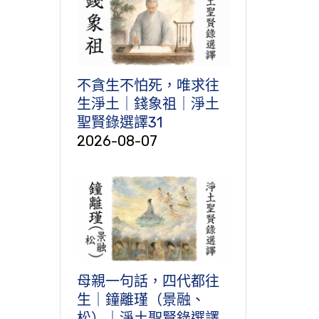
不貪生不怕死，唯求往
生淨土｜錢象祖｜淨土
聖賢錄選譯31
2026-08-07
母親一句話，四代都往
生｜鐘離瑾（景融、
松）｜淨土聖賢錄選譯