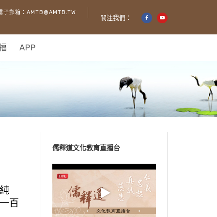
電子郵箱：AMTB@AMTB.TW
關注我們：
福
APP
儒釋道文化教育直播台
純
一百