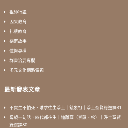
祖師行誼
因果教育
扎根教育
德育故事
懺悔專欄
群書治要專欄
多元文化網路電視
最新發表文章
不貪生不怕死，唯求往生淨土｜錢象祖｜淨土聖賢錄選譯31
母親一句話，四代都往生｜鐘離瑾（景融、松）｜淨土聖賢
錄選譯30