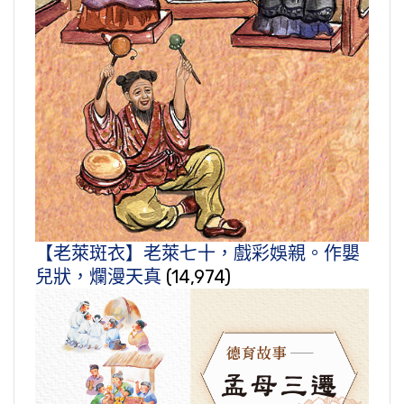
【老萊斑衣】老萊七十，戲彩娛親。作嬰
兒狀，爛漫天真
(14,974)