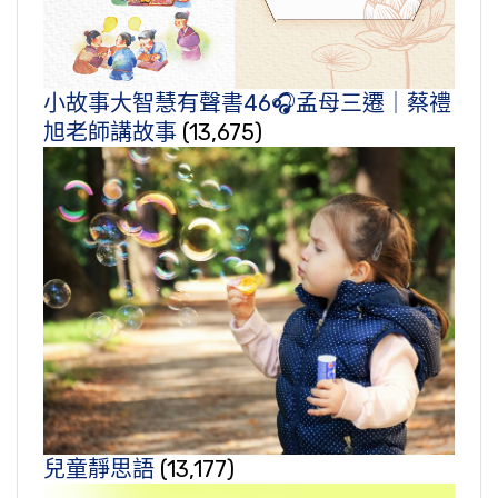
小故事大智慧有聲書46🎧孟母三遷｜蔡禮
旭老師講故事
(13,675)
兒童靜思語
(13,177)