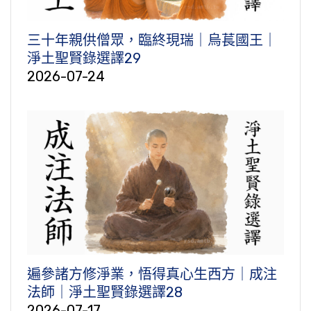
三十年親供僧眾，臨終現瑞｜烏萇國王｜
淨土聖賢錄選譯29
2026-07-24
遍參諸方修淨業，悟得真心生西方｜成注
法師｜淨土聖賢錄選譯28
2026-07-17