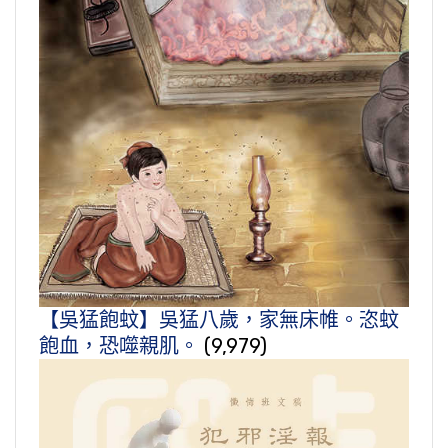
【吳猛飽蚊】吳猛八歲，家無床帷。恣蚊
飽血，恐噬親肌。
(9,979)