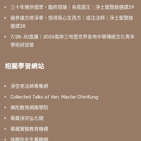
三十年親供僧眾，臨終現瑞｜烏萇國王｜淨土聖賢錄選譯29
遍參諸方修淨業，悟得真心生西方｜成注法師｜淨土聖賢錄
選譯28
7/28‒30直播｜2026兩岸三地暨世界各地中華傳統文化青年
學術研習營
相關學習網站
淨空老法師專集網
Collected Talks of Ven. Master ChinKung
佛陀教育網路學院
華藏淨宗弘化網
華藏實驗教育機構
徐醒民先生專輯網