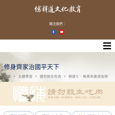
關注我們：
修身齊家治國平天下
首頁
主題學習
請勿殺生吃肉
例證七、無畏布施須及時