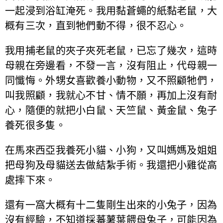
一起浸到浴缸淹死。我用黏蒼蠅的紙黏老鼠，大
概有三次，直到牠們動不得，很不忍心。
我用捕老鼠的夾子夾死老鼠，已忘了幾次，這時
母親在旁邊看，不發一言，沒有阻止，代母親一
同懺悔。外甥女喜歡養小動物，又不照顧牠們，
叫我照顧，我就心不甘、情不願，再加上沒有耐
心，隨便的就把小白鼠、天竺鼠、黃金鼠、兔子
養死很多隻。
在馬來西亞我養死小貓、小狗，又叫媽媽及姐姐
把母狗及母貓送去做結紮手術。我還把小雞從高
處摔下來。
還有一窩大概有十二隻剛生出來的小兔子，因為
沒有經驗，不知道採蕃薯葉餵母兔子，可能因為