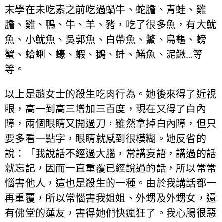
末學在未吃素之前吃過蝸牛、蛇膽、青蛙、雞
膽、雞、鴨、牛、羊、豬，吃了很多魚，有大魷
魚、小魷魚、吳郭魚、白帶魚、鱉、烏龜、螃
蟹、蛤蜊、蠔、蝦、鵝、蚌、鱔魚、泥鰍…等
等。
以上是趙女士的殺生吃肉行為。她後來得了近視
眼，高一到高三增加三百度，現在又得了白內
障，兩個眼睛又開過刀，雖然拿掉白內障，但只
要多看一點字，眼睛就感到很模糊。她反省的
說：「我說話不經過大腦，常講妄語，講過的話
就忘記，因而一直重覆已經說過的話，所以常常
惱害他人，這也是殺生的一種。由於我講話都一
再重覆，所以常惱害我姐姐、外甥及外甥女，還
有佛堂的蓮友，害得她們快瘋狂了。我心腸很惡