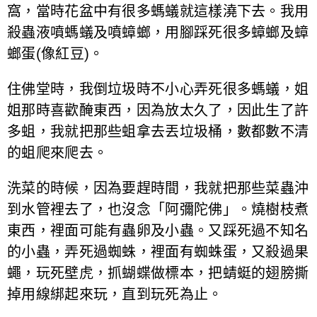
窩，當時花盆中有很多螞蟻就這樣澆下去。我用
殺蟲液噴螞蟻及噴蟑螂，用腳踩死很多蟑螂及蟑
螂蛋(像紅豆)。
住佛堂時，我倒垃圾時不小心弄死很多螞蟻，姐
姐那時喜歡醃東西，因為放太久了，因此生了許
多蛆，我就把那些蛆拿去丟垃圾桶，數都數不清
的蛆爬來爬去。
洗菜的時候，因為要趕時間，我就把那些菜蟲沖
到水管裡去了，也沒念「阿彌陀佛」。燒樹枝煮
東西，裡面可能有蟲卵及小蟲。又踩死過不知名
的小蟲，弄死過蜘蛛，裡面有蜘蛛蛋，又殺過果
蠅，玩死壁虎，抓蝴蝶做標本，把蜻蜓的翅膀撕
掉用線綁起來玩，直到玩死為止。