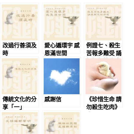
改過行善須及
愛心遍環宇 感
例證七、殺生
時
恩滿世間
苦報多難受 誦
經解怨始病癒
傳統文化的分
感謝信
《珍惜生命 請
享「一」
勿殺生吃肉》
序