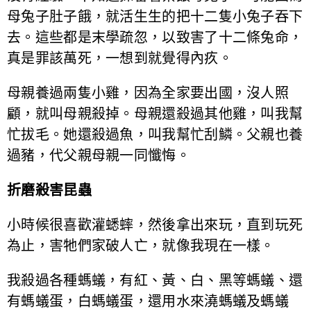
母兔子肚子餓，就活生生的把十二隻小兔子吞下
去。這些都是末學疏忽，以致害了十二條兔命，
真是罪該萬死，一想到就覺得內疚。
母親養過兩隻小雞，因為全家要出國，沒人照
顧，就叫母親殺掉。母親還殺過其他雞，叫我幫
忙拔毛。她還殺過魚，叫我幫忙刮鱗。父親也養
過豬，代父親母親一同懺悔。
折磨殺害昆蟲
小時候很喜歡灌蟋蟀，然後拿出來玩，直到玩死
為止，害牠們家破人亡，就像我現在一樣。
我殺過各種螞蟻，有紅、黃、白、黑等螞蟻、還
有螞蟻蛋，白螞蟻蛋，還用水來澆螞蟻及螞蟻