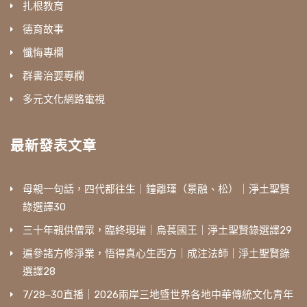
扎根教育
德育故事
懺悔專欄
群書治要專欄
多元文化網路電視
最新發表文章
母親一句話，四代都往生｜鐘離瑾（景融、松）｜淨土聖賢
錄選譯30
三十年親供僧眾，臨終現瑞｜烏萇國王｜淨土聖賢錄選譯29
遍參諸方修淨業，悟得真心生西方｜成注法師｜淨土聖賢錄
選譯28
7/28‒30直播｜2026兩岸三地暨世界各地中華傳統文化青年