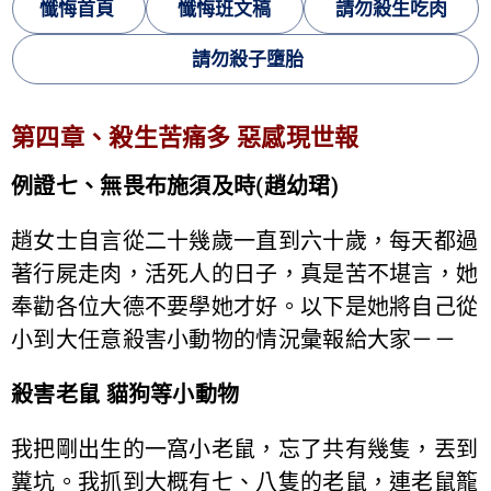
懺悔首頁
懺悔班文稿
請勿殺生吃肉
請勿殺子墮胎
第四章、殺生苦痛多 惡感現世報
例證七、無畏布施須及時(趙幼珺)
趙女士自言從二十幾歲一直到六十歲，每天都過
著行屍走肉，活死人的日子，真是苦不堪言，她
奉勸各位大德不要學她才好。以下是她將自己從
小到大任意殺害小動物的情況彙報給大家－－
殺害老鼠 貓狗等小動物
我把剛出生的一窩小老鼠，忘了共有幾隻，丟到
糞坑。我抓到大概有七、八隻的老鼠，連老鼠籠