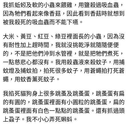
我抓蚯蚓及軟的小蟲來餵雞，用鹽殺過吸血蟲，
因為牠們看起來像香菇，因此看到香菇時就想到
被我殺死的吸血蟲而不能下嚥。
大米、黃豆、紅豆、綠豆裡面長的小蟲，因為沒
有耐性加上趕時間，我就沒挑乾淨就隨隨便便
的，不是把他們沖到水管裡，就是把牠們煮死，
一點慈悲心都沒有。我用殺蟲液來殺蚊子，用捕
蚊燈及捕蚊拍，拍死很多蚊子，用蒼蠅拍打死蒼
蠅，用蚊香薰死蚊子。
我掐死貓狗身上很多跳蚤及跳蚤蛋，跳蚤蛋有扁
的有圓的，跳蚤蛋裡面有小圓粒的跳蚤蛋，扁的
跳蚤蛋裡面有白色一點點的跳蚤蛋。還有抓過頭
上蝨子。我不小心弄死蝌蚪。