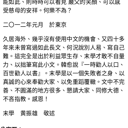
能如此、則時時可以看見 嚴父的笑顏、可以感
受慈母的安祥。何樂不為？
二〇一二年元月 於東京
久居海外、幾乎沒有使用中文的機會、又四十多
年來未曾寫過如此長文、何況說別人易、寫自己
難。這完全是出於利益眾生存、末學才敢不自量
力、以拙筆寫此小文。韓愈說『一時勸人以口、
百世勸人以書』。末學是以一個失敗者之身、以
真誠的心來奉勸大家、以免重蹈覆轍。文中不完
善、不圓滿的地方很多、懇請大家、同修大德、
不吝指教。感恩！
末學 黄振雄 敬述