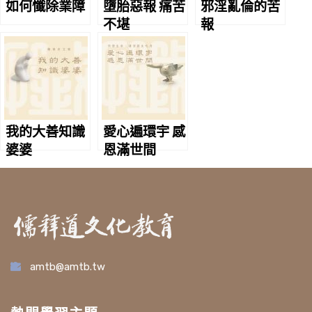
如何懺除業障
墮胎惡報 痛苦
邪淫亂倫的苦
不堪
報
我的大善知識
愛心遍環宇 感
婆婆
恩滿世間
amtb@amtb.tw