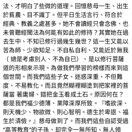
法、才明白了些微的道理。回憶慈母一生、出生
於貧農、目不識丁。但平日生活言行、符合於
經典、教義之處甚多。她不會讀經只會念佛、也
未曾聽經聞法為何能有如此的修持？其實她在過
去生中、不知已修行過幾生幾世？這一生又能以
苦為師、少欲知足、不自私自利、又能近於無我
（ 總是考慮別人、不為自已）、是以修行菩薩
道的形相來示現。為做我們學習的榜樣而來到這
個世間。而我們這些子女、迷惑深重、不但難
度、不易教化。而且竟然糊裡糊塗到把家裡的菩
薩當 著庸婦、錯把金玉看成土石。原因何在？
都是我們福少德薄、業障深厚所致。『嗜欲深、
則天機少、物欲微、則心智明。德生於卑退、福
生於清儉。』慈母做到了。而我們這些自認受過
“高等教育”的子孫、却完全一無所知、無人領