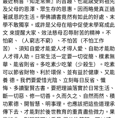
最近稍嘗『知足常樂』的旨趣、也能感受到祖先
及父母的恩澤、眾生存的恩惠。因而略覺真正過
著感恩的生活。學佛讀書竟然有如此的好處、末
學不敢獨享。或許是父母在暗中促使末學寫成此
文 來提醒大家、效法慈母忍辱耐苦的精神。不
怕窮、（人窮志不窮）、不怕苦（不怕工作
苦）、須知自愛才能愛人才得人愛、自助才能助
人才得人助。日常生活一定要一切從簡、樸素無
華、能省則省。多吃素少吃葷（少殺生）。吃素
可以節省財物、利於環保、並有益於健康、又能
養 德。我們要愛惜光陰、立刻每日反省、懺
悔、多讀聖賢古書。要把理論落實於日常生活、
斷一切惡、修一切善。久而久之、自然而然、積
功累德、開智慧、明事理。也應該把這些道理承
傳下去、才能對於後世教育的重責盡些微力。果