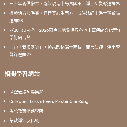
三十年親供僧眾，臨終現瑞｜烏萇國王｜淨土聖賢錄選譯29
遍參諸方修淨業，悟得真心生西方｜成注法師｜淨土聖賢錄
選譯28
7/28‒30直播｜2026兩岸三地暨世界各地中華傳統文化青年
學術研習營
一句「我根器鈍」，換來臨終端坐西歸｜聞言法師｜淨土聖
賢錄選譯27
相關學習網站
淨空老法師專集網
Collected Talks of Ven. Master ChinKung
佛陀教育網路學院
華藏淨宗弘化網