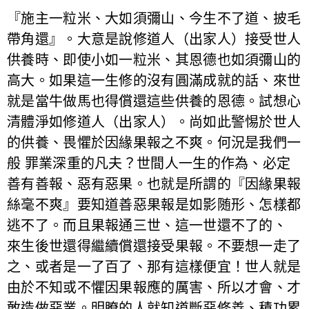
『施主一粒米、大如須彌山、今生不了道、披毛
帶角還』。大意是說修道人（出家人）接受世人
供養時、即使小如一粒米、其恩德也如須彌山的
高大。如果這一生修的沒有圓滿成就的話、來世
就是當牛做馬也得償還這些供養的恩德。試想心
清體淨如修道人（出家人）。尚如此警惕於世人
的供養、畏懼於因緣果報之不爽。何況是我們一
般 罪業深重的凡夫？世間人一生的作為、必定
善有善報、惡有惡果。也就是所謂的『因緣果報
絲毫不爽』要知道善惡果報是如影随形、怎樣都
逃不了。而且果報通三世、這一世還不了的、
來生後世還得繼續償還接受果報。不要想一走了
之、或者是一了百了、那有這樣便宜！世人就是
由於不知或不懼因果報應的厲害、所以才會、才
敢造做惡業。明瞭的人就知道斷惡修善、積功累