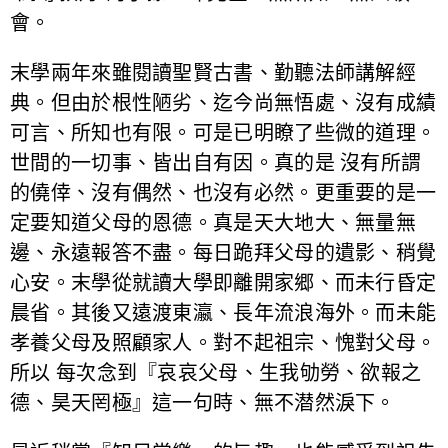
會。
末學兩年來雖閱讀聖賢古書、勤聽法師講解經
典。但由於根性陋劣、迄今尚無悟處、沒有成績
可言、所知也有限。可是已明瞭了些微的道理。
世間的一切事、皆出自有因。真的是 沒有所謂
的僥倖、沒有偶然、也沒有必然。更重要的是一
定要知道父母的恩德。真是天大地大、無量無
邊、永遠報答不盡。每日跪拜父母的遺影、稍覺
心安。末學從就讀大學即離開家郷、而未行昏定
晨省。其後又遠渡東瀛、長年流浪海外。而未能
孝養父母及照顧家人。對不起祖宗、愧對父母。
所以 每次念到『哀哀父母、生我劬勞、欲報之
德、昊天罔極』這一句時、無不潜然淚下。