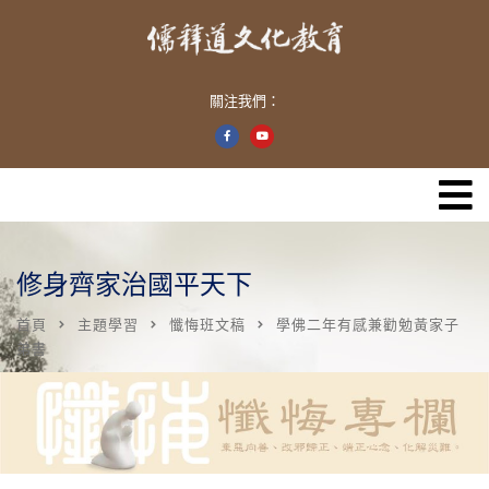
關注我們：
修身齊家治國平天下
首頁
主題學習
懺悔班文稿
學佛二年有感兼勸勉黃家子
弟書