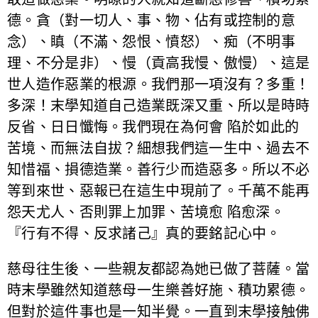
德。貪（對一切人、事、物、佔有或控制的意
念）、瞋（不滿、怨恨、憤怒）、痴（不明事
理、不分是非）、慢（貢高我慢、傲慢）、這是
世人造作惡業的根源。我們那一項沒有？多重！
多深！末學知道自己造業既深又重、所以是時時
反省、日日懺悔。我們現在為何會 陷於如此的
苦境、而無法自拔？細想我們這一生中、過去不
知惜福、損德造業。善行少而造惡多。所以不必
等到來世、惡報已在這生中現前了。千萬不能再
怨天尤人、否則罪上加罪、苦境愈 陷愈深。
『行有不得、反求諸己』真的要銘記心中。
慈母往生後、一些親友都認為她已做了菩薩。當
時末學雖然知道慈母一生樂善好施、積功累德。
但對於這件事也是一知半覺。一直到末學接触佛