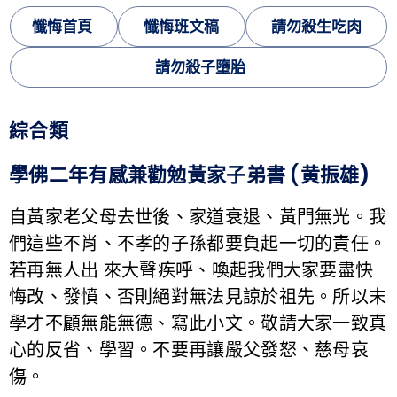
懺悔首頁
懺悔班文稿
請勿殺生吃肉
請勿殺子墮胎
綜合類
學佛二年有感兼勸勉黃家子弟書 (黄振雄
)
自黃家老父母去世後、家道衰退、黃門無光。我
們這些不肖、不孝的子孫都要負起一切的責任。
若再無人出 來大聲疾呼、喚起我們大家要盡快
悔改、發憤、否則絕對無法見諒於祖先。所以末
學才不顧無能無德、寫此小文。敬請大家一致真
心的反省、學習。不要再讓嚴父發怒、慈母哀
傷。