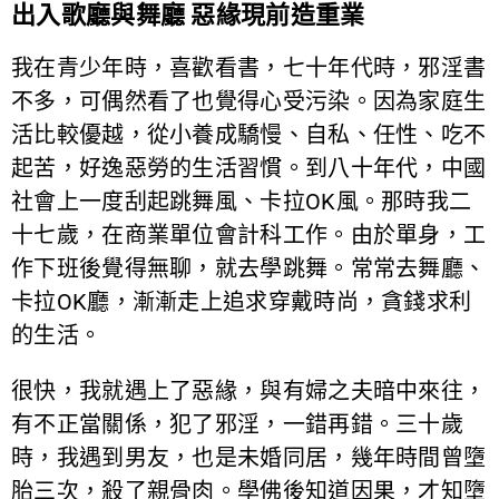
出入歌廳與舞廳 惡緣現前造重業
我在青少年時，喜歡看書，七十年代時，邪淫書
不多，可偶然看了也覺得心受污染。因為家庭生
活比較優越，從小養成驕慢、自私、任性、吃不
起苦，好逸惡勞的生活習慣。到八十年代，中國
社會上一度刮起跳舞風、卡拉OK風。那時我二
十七歲，在商業單位會計科工作。由於單身，工
作下班後覺得無聊，就去學跳舞。常常去舞廳、
卡拉OK廳，漸漸走上追求穿戴時尚，貪錢求利
的生活。
很快，我就遇上了惡緣，與有婦之夫暗中來往，
有不正當關係，犯了邪淫，一錯再錯。三十歲
時，我遇到男友，也是未婚同居，幾年時間曾墮
胎三次，殺了親骨肉。學佛後知道因果，才知墮