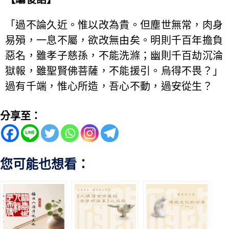
「過不論久近。惟以改為貴。但塵世無常，肉身
易殞，一息不屬，欲改無由矣。明則千百年擔負
惡名，雖孝子慈孫，不能洗滌；幽則千百劫沉淪
獄報，雖聖賢佛菩薩，不能援引。烏得不畏？」
過有千端，惟心所造，吾心不動，過安從生？
分享至：
您可能也想看：