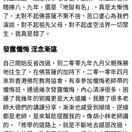
瞎練八、九年，還是「地獄有名」。真是太慚愧
了，太對不起佛菩薩不棄不捨，苦口婆心為我們
演說，對不起祖先父母，對不起虛空法界一切眾
生，我真是錯了。
發露懺悔 淫念漸遠
自己開始反省改過，到二零零九年九月父親殊勝
地往生了。在佛菩薩的加持下，二零一零年四月
來到香港佛陀教育協會，有幸參加懺悔老師帶的
懺悔班。通過幾次發露懺悔，內心清淨很多，困
擾了我幾年的邪魔更是大大遠離。我聽了很多老
師大德們的講課分享，漸漸也感受到順境、逆緣
都是老師，是來幫助提醒我的。像胡小林老師講
的，「修學的道路上，就是不斷地去感恩改過，