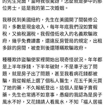
的先生見面，當時我很驚訝，怎麼就是夢中的那
位男士，這是我的第二次婚姻。
我移民到美國紐約，先生在美國開了間裝修公
司，多數是現金收入，每年年底我們沒如實報
稅，又偷稅漏稅。我假借低收入的名義欺騙政
府，幾乎免費讀書，還違反房管局的規定，出租
多餘的房間，被查到後還隱瞞欺騙政府。
種種欺詐盜騙使家裡開始出現奇怪狀況。年年都
是上半年掙錢，下半年破財，不是車子出了問
題，就是房子出了問題，甚至我看病花錢都被
騙，我從報紙上選了個私人醫生，花五千美元買
了她的藥，不久報紙登出，這個人是騙子賣假
藥。先生也常遇不如意事，愚癡的我認為是房子
風水不好，又花錢請人看風水，不知「福人居福