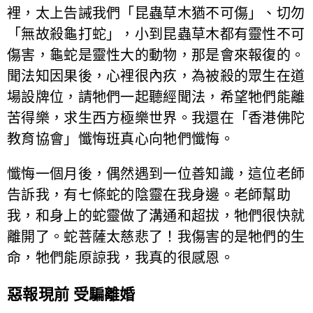
裡，太上告誡我們「昆蟲草木猶不可傷」、切勿
「無故殺龜打蛇」，小到昆蟲草木都有靈性不可
傷害，龜蛇是靈性大的動物，那是會來報復的。
聞法知因果後，心裡很內疚，為被殺的眾生在道
場設牌位，請牠們一起聽經聞法，希望牠們能離
苦得樂，求生西方極樂世界。我還在「香港佛陀
教育協會」懺悔班真心向牠們懺悔。
懺悔一個月後，偶然遇到一位善知識，這位老師
告訴我，有七條蛇的陰靈在我身邊。老師幫助
我，和身上的蛇靈做了溝通和超拔，牠們很快就
離開了。蛇菩薩太慈悲了！我傷害的是牠們的生
命，牠們能原諒我，我真的很感恩。
惡報現前 受騙離婚