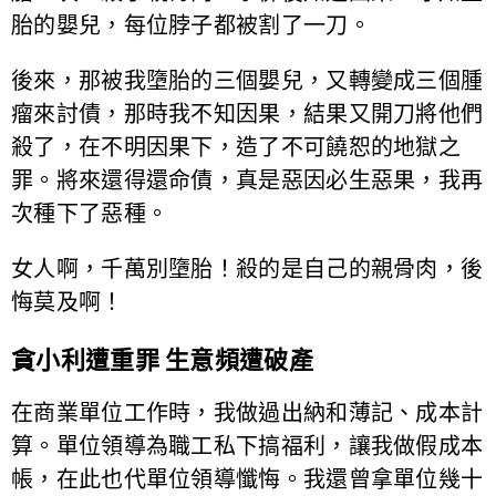
胎的嬰兒，每位脖子都被割了一刀。
後來，那被我墮胎的三個嬰兒，又轉變成三個腫
瘤來討債，那時我不知因果，結果又開刀將他們
殺了，在不明因果下，造了不可饒恕的地獄之
罪。將來還得還命債，真是惡因必生惡果，我再
次種下了惡種。
女人啊，千萬別墮胎！殺的是自己的親骨肉，後
悔莫及啊！
貪小利遭重罪 生意頻遭破產
在商業單位工作時，我做過出納和薄記、成本計
算。單位領導為職工私下搞福利，讓我做假成本
帳，在此也代單位領導懺悔。我還曾拿單位幾十