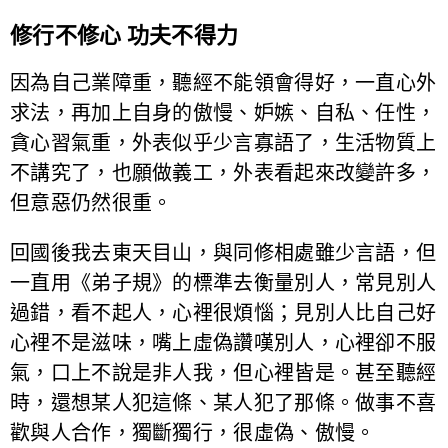
修行不修心 功夫不得力
因為自己業障重，聽經不能領會得好，一直心外
求法，再加上自身的傲慢、妒嫉、自私、任性，
貪心習氣重，外表似乎少言寡語了，生活物質上
不講究了，也願做義工，外表看起來改變許多，
但意惡仍然很重。
回國後我去東天目山，與同修相處雖少言語，但
一直用《弟子規》的標準去衡量別人，常見別人
過錯，看不起人，心裡很煩惱；見別人比自己好
心裡不是滋味，嘴上虛偽讚嘆別人，心裡卻不服
氣，口上不說是非人我，但心裡皆是。甚至聽經
時，還想某人犯這條、某人犯了那條。做事不喜
歡與人合作，獨斷獨行，很虛偽、傲慢。