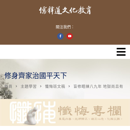
關注我們：
修身齊家治國平天下
首頁
主題學習
懺悔班文稿
盲修瞎練八九年 地獄尚且有
我名