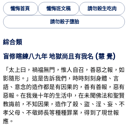
懺悔首頁
懺悔班文稿
請勿殺生吃肉
請勿殺子墮胎
綜合類
盲修瞎練八九年 地獄尚且有我名 (慧 覺)
「太上曰，禍福無門，惟人自召，善惡之報，如
影隨形。」這是告訴我們，時時刻刻身體、言
語、意念的造作都是有因果的，善有善報，惡有
惡報。在我幾十年的生活中，在未聞佛法和聖賢
教誨前，不知因果，造作了殺、盜、淫、妄、不
孝父母、不敬師長等種種罪業，得到了現世報
應。