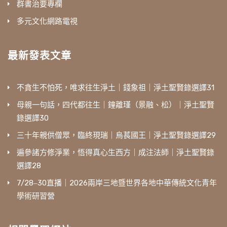
群書治要專欄
多元文化網路電視
最新發表文章
不貪生不怕死，唯求往生淨土｜錢象祖｜淨土聖賢錄選譯31
母親一句話，四代都往生｜鐘離瑾（景融、松）｜淨土聖賢
錄選譯30
三十年親供僧眾，臨終現瑞｜烏萇國王｜淨土聖賢錄選譯29
遍參諸方修淨業，悟得真心生西方｜成注法師｜淨土聖賢錄
選譯28
7/28‒30直播｜2026兩岸三地暨世界各地中華傳統文化青年
學術研習營