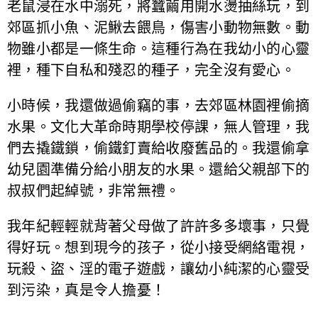
老鼠浸在水中溺死，將蠶繭用開水燙抽絲玩，到
郊區抓小魚、泥鰍去餵鳥，傷害小動物無數。動
物雖小都是一條生命。這種行為在我幼小的心靈
裡，種下自私和殘忍的種子，完全沒有愛心。
小時候，我還做過偷竊的事，去郊區林園裡偷摘
水果。文化大革命時期學校停課，無人管理，我
們去撬鐵鎖，偷鐵釘賣給收廢舊品的。我還偷拿
幼兒園準備分給小朋友的水果。還給父親部下的
叔叔們起綽號，非常無禮。
我年紀輕輕就背著父母做了許許多多壞事，只覺
得好玩。想到現今的孩子，從小接受網絡電視，
玩殺、盜、淫的電子遊戲，讓幼小純潔的心靈受
到污染，真是令人擔憂！