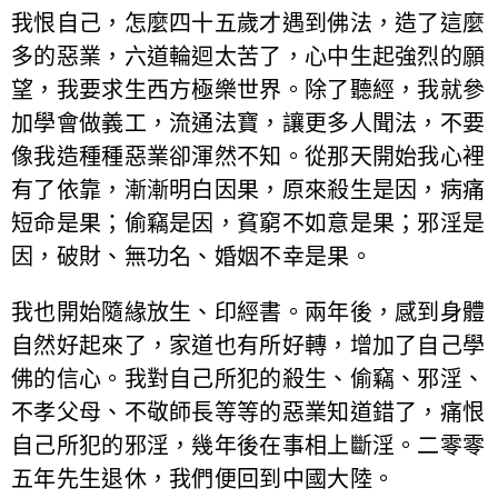
我恨自己，怎麼四十五歲才遇到佛法，造了這麼
多的惡業，六道輪迴太苦了，心中生起強烈的願
望，我要求生西方極樂世界。除了聽經，我就參
加學會做義工，流通法寶，讓更多人聞法，不要
像我造種種惡業卻渾然不知。從那天開始我心裡
有了依靠，漸漸明白因果，原來殺生是因，病痛
短命是果；偷竊是因，貧窮不如意是果；邪淫是
因，破財、無功名、婚姻不幸是果。
我也開始隨緣放生、印經書。兩年後，感到身體
自然好起來了，家道也有所好轉，增加了自己學
佛的信心。我對自己所犯的殺生、偷竊、邪淫、
不孝父母、不敬師長等等的惡業知道錯了，痛恨
自己所犯的邪淫，幾年後在事相上斷淫。二零零
五年先生退休，我們便回到中國大陸。