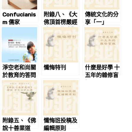
Confucianis
附錄八、《大
傳統文化的分
m 儒家
佛頂首楞嚴經
享「一」
清淨明誨章》
之戒殺 淨空老
法師主講
淨空老和尚關
懺悔特刊
什麼是好學 十
於教育的答問
五年的雜修盲
練
附錄五、《佛
懺悔班投稿及
說十善業道
編輯原則