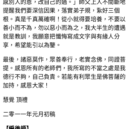
感別人的恩，改自己的過。」師父上人不間斷地
提醒我們要深信因果，落實弟子規，紥好三個
根。真是千真萬確啊！從小就得要培養，不要以
善小而不為，勿以惡小而為之，我大半生的遭遇
就是教訓，我願意把懺悔寫成文字與有緣人分
享，希望能引以為鑒。
最後，諸惡莫作，眾善奉行，老實念佛，同證菩
提。感恩所有的老師們，我所寫的不當之處是我
德行不夠，自己負責。若能有利眾生是佛菩薩的
加持，感恩大家！
慧覺 頂禮
二零一一年元月初稿
【編後語】