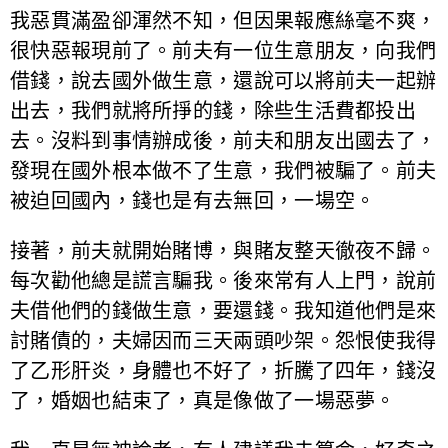
我惡貫滿盈卻渾然不知，但因果報應絲毫不爽，
很快惡報現前了。前夫有一位生意朋友，向我們
借錢，說去國外做生意，還說可以將前夫一起辦
出去，我們就將所掙的錢，除些生活費都投出
去。沒料到事情辦成後，前夫和朋友出國去了，
發現在國外根本做不了生意，我們被騙了。前夫
被迫回國內，錢也是有去無回，一場空。
接著，前夫就開始賭博，與賭友整天徹夜不歸。
每次勸他總是謊言騙我。後來常有人上門，說前
夫借他們的錢做生意，要還錢。我知道他們是來
討賭債的，夫婦因而三天兩頭吵架。怨恨使我得
了乙形肝炎，身體也不好了，折騰了四年，錢沒
了，婚姻也結束了，真是像做了一場惡夢。