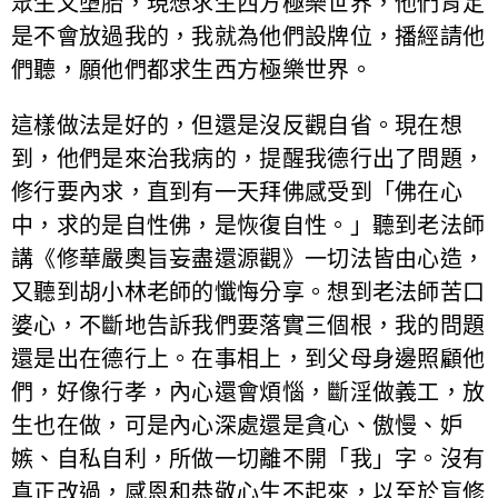
眾生又墮胎，現想求生西方極樂世界，他們肯定
是不會放過我的，我就為他們設牌位，播經請他
們聽，願他們都求生西方極樂世界。
這樣做法是好的，但還是沒反觀自省。現在想
到，他們是來治我病的，提醒我德行出了問題，
修行要內求，直到有一天拜佛感受到「佛在心
中，求的是自性佛，是恢復自性。」聽到老法師
講《修華嚴奧旨妄盡還源觀》一切法皆由心造，
又聽到胡小林老師的懺悔分享。想到老法師苦口
婆心，不斷地告訴我們要落實三個根，我的問題
還是出在德行上。在事相上，到父母身邊照顧他
們，好像行孝，內心還會煩惱，斷淫做義工，放
生也在做，可是內心深處還是貪心、傲慢、妒
嫉、自私自利，所做一切離不開「我」字。沒有
真正改過，感恩和恭敬心生不起來，以至於盲修