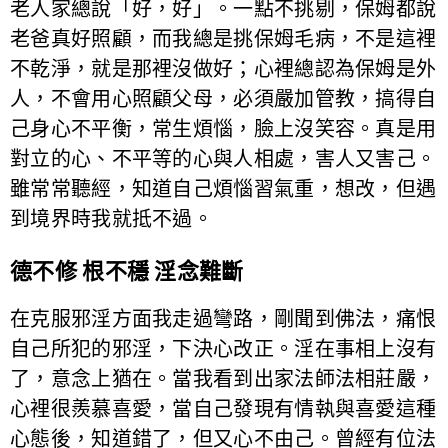
老人家總說「好，好」。一點不挑剔，保姆都說
老爸真好照顧，而我總是挑保姆毛病，不是這裡
不乾淨，就是那裡沒做好；心裡總認為保姆是外
人，不會用心照顧父母，必須嚴加管教，搞得自
己身心不平衡，常生煩惱，臉上沒笑容。真是用
對立的心、不平等的心與人相處，害人又害己。
雖常常聽經，知道自己煩惱習氣重，想改，但遇
到境界時我就抵不過。
德不修 根不穩 淫念難斷
在克服邪淫方面我走過彎路，剛聞到佛法，痛恨
自己所犯的邪淫，下決心改正。淫在事相上沒有
了，意念上猶在。當我看到出家法師法相莊嚴，
心裡很羨慕喜愛，當自己發現有情執與喜愛這種
心態後，知道錯了，但又心不由己。曾經有位法