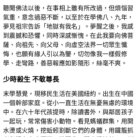
聽聞佛法以後，在事相上雖有所改過，但煩惱習
氣重，意念過惡不斷，以至於在學佛八、九年，
夢見祖宗告訴「地獄有我名」。夢醒之後，我感
到震撼和恐懼，同時深感慚愧。在此我要向佛菩
薩、向祖先、向父母、向虛空法界一切眾生懺
悔，也願有緣人引以為鑒，切勿像我一樣假修
學、走彎路，善惡報應如影隨形，絲毫不爽。
少時殺生 不敬尊長
末學慧覺，現移民生活在美國紐約。出生在中國
一個幹部家庭。從小一直生活在無憂無慮的環境
中。在六十年代孩提時，除讀書外，與鄰居孩子
一起玩，常常傷害小動物。看見螞蟻群集，用開
水燙或火燒，挖蚯蚓割斷它們的身體，用鐵籠抓