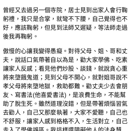
曾經又去過另一個寺院，居士見到出家人會行鞠
躬禮，我只是合掌，就彎不下腰，自己覺得也不
好，應該鞠躬，但見到法師又遲疑，等法師走過
後我再鞠躬。
傲慢的心讓我變得愚癡。對待父母、姐、哥和丈
夫，說話口氣帶著自以為是，勸大家學佛、吃素
讓家人反感；看見他們炒股、談錢，就說貪心重
將來墮餓鬼道；見到父母不開心，就對姐哥說不
孝父母將來墮地獄，救助都難。勸丈夫少去會朋
友、寫書法(他喜愛書法)，是浪費生命，不能幫
助了脫生死。雖然道理沒錯，但是帶著煩惱習氣
去勸人，自己又那麼執著，大家不愛聽，自己也
不舒服，讓家人感到格格不入，生活對立，自己
走入了學佛誤區。我這樣還障礙他人的法身慧