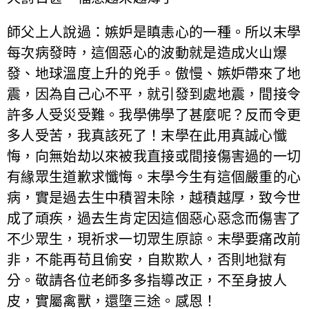
師父上人說過：嫉妒是瞋恚心的一種。所以末學
每次病發時，這個惡心的波動就是造成火山爆
發、地球溫度上升的兇手。傲慢、嫉妒帶來了地
震，因為自己心不平，就引發到處地震，間接令
許多人受災受難。我學佛學了甚麼呢？反而令更
多人受苦，我真該死了！末學在此用真誠心懺
悔，向無始劫以來被我直接或間接傷害過的一切
有緣眾生道歉求懺悔。末學今生有這個嚴重的心
病，實是過去生中積習未除，越積越厚，致今世
成了頑疾，過去生肯定因這個惡心惡念而傷害了
不少眾生，現祈求一切眾生原諒。末學要痛改前
非，不能再苟且偷安，自欺欺人，否則地獄有
分。敬請各位老師多多指導改正，不至身披人
皮，實屬禽獸，還墮三途。感恩！