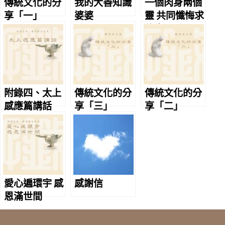
傳統文化的分
我的大善知識
一個肉身兩個
享「一」
婆婆
靈 共同懺悔求
往生
附錄四、太上
傳統文化的分
傳統文化的分
感應篇講話
享「三」
享「二」
愛心遍環宇 感
感謝信
恩滿世間