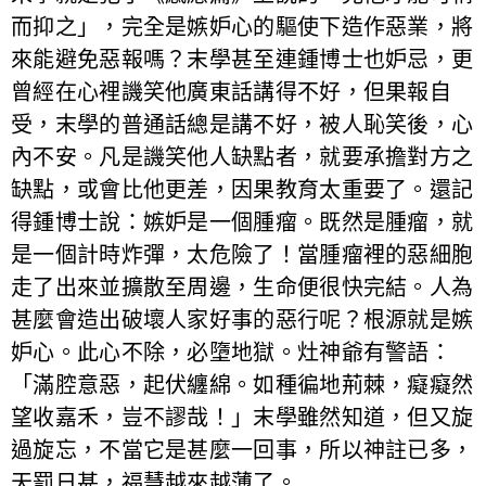
而抑之」，完全是嫉妒心的驅使下造作惡業，將
來能避免惡報嗎？末學甚至連鍾博士也妒忌，更
曾經在心裡譏笑他廣東話講得不好，但果報自
受，末學的普通話總是講不好，被人恥笑後，心
內不安。凡是譏笑他人缺點者，就要承擔對方之
缺點，或會比他更差，因果教育太重要了。還記
得鍾博士說：嫉妒是一個腫瘤。既然是腫瘤，就
是一個計時炸彈，太危險了！當腫瘤裡的惡細胞
走了出來並擴散至周邊，生命便很快完結。人為
甚麼會造出破壞人家好事的惡行呢？根源就是嫉
妒心。此心不除，必墮地獄。灶神爺有警語：
「滿腔意惡，起伏纏綿。如種徧地荊棘，癡癡然
望收嘉禾，豈不謬哉！」末學雖然知道，但又旋
過旋忘，不當它是甚麼一回事，所以神註已多，
天罰日甚，福慧越來越薄了。