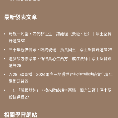
最新發表文章
母親一句話，四代都往生｜鐘離瑾（景融、松）｜淨土聖賢
錄選譯30
三十年親供僧眾，臨終現瑞｜烏萇國王｜淨土聖賢錄選譯29
遍參諸方修淨業，悟得真心生西方｜成注法師｜淨土聖賢錄
選譯28
7/28‒30直播｜2026兩岸三地暨世界各地中華傳統文化青年
學術研習營
一句「我根器鈍」，換來臨終端坐西歸｜聞言法師｜淨土聖
賢錄選譯27
相關學習網站