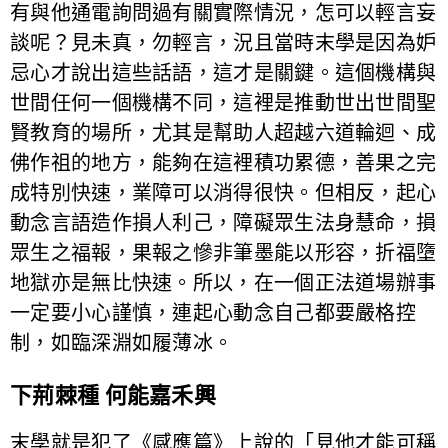
有與他通電詢問過有關實際情況，怎可以輕言妄
談呢？見未真，勿輕言，況且當時末學是因為妒
忌心才說出這些話語，這才是關鍵。這個機構與
世間任何一個機構不同，這裡是推動世出世間聖
賢教育的場所，尤其是幫助人超越六道輪迴、成
佛作祖的地方，能夠在這裡積功累德，善果之完
成特別快速，業障可以消得很快。但相反，起心
動念言語造作損人利己，障礙眾生法身慧命，損
眾生之福報，果報之慘非筆墨能以形容，折福墮
地獄亦是無比快速。所以，在一個正法道場辦事
一定要小心謹慎，連起心動念自己都要嚴格控
制，如臨深淵如履薄冰。
下荊棘種 何能嘉禾興
末學就是犯了《感應篇》上說的「見他才能可稱