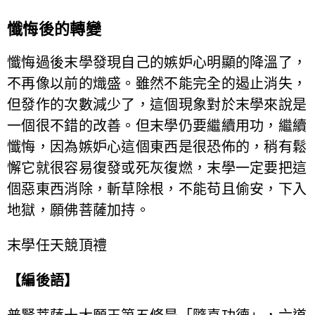
懺悔後的轉變
懺悔過後末學發現自己的嫉妒心明顯的降溫了，
不再像以前的熾盛。雖然不能完全的遏止消失，
但發作的次數減少了，這個現象對於末學來說是
一個很不錯的改善。但末學仍要繼續用功，繼續
懺悔，因為嫉妒心這個東西是很恐佈的，稍有鬆
懈它就很容易復發或死灰復燃，末學一定要把這
個惡東西消除，斬草除根，不能苟且偷安，下入
地獄，願佛菩薩加持。
末學任天競頂禮
【編後語】