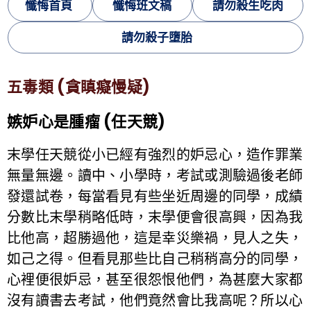
懺悔首頁
懺悔班文稿
請勿殺生吃肉
請勿殺子墮胎
五毒類 (貪瞋癡慢疑)
嫉妒心是腫瘤 (任天競)
末學任天競從小已經有強烈的妒忌心，造作罪業
無量無邊。讀中、小學時，考試或測驗過後老師
發還試卷，每當看見有些坐近周邊的同學，成績
分數比末學稍略低時，末學便會很高興，因為我
比他高，超勝過他，這是幸災樂禍，見人之失，
如己之得。但看見那些比自己稍稍高分的同學，
心裡便很妒忌，甚至很怨恨他們，為甚麼大家都
沒有讀書去考試，他們竟然會比我高呢？所以心