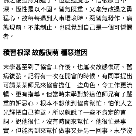
佛之後雖然知道了，但旋過旋忘，信根原自不
深，恆性是以不固。習氣既重，又毫無改過之勇
猛心，故每每遇到人事環境時，惡習氣發作，病
態現前，不能制止，也感覺到自己是一個可憐憫
者。
積習根深 故態復萌 種惡道因
末學甚至到了協會工作後，也屢次故態復萌、舊
病復發。記得有一次在開會的時候，有同事提出
可請某某師兄來協會擔任一些角色，令工作更流
暢、更有指導。但當時末學對於這位師兄有了嚴
重的妒忌心，根本不想他到協會幫忙，怕他人之
光輝把自己掩蓋，所以就說了一些不肯定的言
詞，說他很忙，沒有時間來幫忙。他很忙是事
實，但能否到來幫忙做事又是另一回事。末學沒