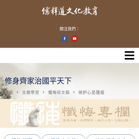
關注我們：
修身齊家治國平天下
首頁
主題學習
懺悔班文稿
嫉妒心是腫瘤