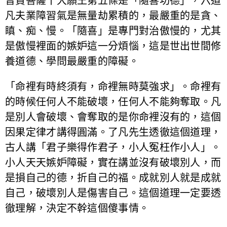
普賢菩薩十大願王第五條是「隨喜功德」，六道
凡夫業障習氣是無量劫累積的，最嚴重的是貪、
瞋、痴、慢。「隨喜」是專門對治傲慢的，尤其
是傲慢裡面的嫉妒這一分煩惱，這是世出世間修
養道德、學問最嚴重的障礙。
「命裡有時終須有，命裡無時莫強求」。命裡有
的時候任何人不能破壞，任何人不能夠奪取。凡
是別人會破壞、會奪取的是你命裡沒有的，這個
因果定律才講得圓滿。了凡先生透徹這個道理，
古人講「君子樂得作君子，小人冤枉作小人」。
小人天天嫉妒障礙，實在講並沒有破壞別人，而
是損自己的德，折自己的福。成就別人就是成就
自己，破壞別人是傷害自己。這個道理一定要透
徹理解，決定不幹這個傻事情。