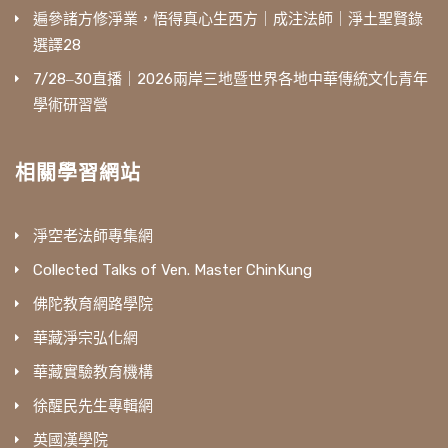
遍參諸方修淨業，悟得真心生西方｜成注法師｜淨土聖賢錄
選譯28
7/28‒30直播｜2026兩岸三地暨世界各地中華傳統文化青年
學術研習營
相關學習網站
淨空老法師專集網
Collected Talks of Ven. Master ChinKung
佛陀教育網路學院
華藏淨宗弘化網
華藏實驗教育機構
徐醒民先生專輯網
英國漢學院