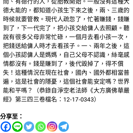
問、有德行的人，從胎教開始。一般沒有這種大
德大能的，都知道小孩生下來之後，兩、三歲的
時候就要管教。現代人疏忽了，忙著賺錢，錢賺
到了，下一代完了，把小孩交給傭人去照顧。聽
說有很多父母非常忙碌，一個月去看小孩一次，
把錢送給傭人時才去看孩子。一、兩年之後，這
個小孩認傭人是媽媽，自己父母不認識，絲毫感
情都沒有。錢是賺到了，後代毀掉了，得不償
失！這種情況在現在社會，國內、國外都相當普
遍，這是社會的隱憂，這個社會能安定嗎？世界
能和平嗎？（恭錄自淨空老法師《大方廣佛華嚴
經》第三四三卷檔名：12-17-0343）
分享至：