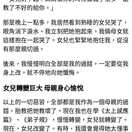
教了不好的給你。」
那是晚上一點多，我居然看到熟睡的女兒哭了，
眼角淌下淚水。我立刻把她抱起來，我倆母女就
這樣抱在一起哭了。女兒也緊緊地抱住我，從沒
有那麼親切過。
後來，我慢慢明白全部是我的過錯，一定要從我
身上改，就不停地向她懺悔。
女兒轉變巨大 母親身心愉悅
以上的一切惡習，全部都是我作為一個母親的過
錯，胎教把她教壞了。現在我也在學《太上感應
篇》、《弟子規》，慢慢轉變，女兒就轉變了。
現在，女兒改變了。有時，我還會覺得她太懂事