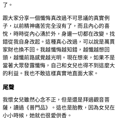
了。
跟大家分享一個懺悔真改過不可思議的真實例
子，以前精神痛苦完全沒有了，而且內心的喜
悅，時時從內心湧於外，身邊一切都在改變。找
錯從我自身改起。這種真心改過，可以說是萬貫
家財也換不回。我越懺悔越知錯，越懺越想回
頭，越懺前路感覺越光明。現在想來，如果不是
當著大眾發露懺悔，自己和女兒也得不到這麼大
的利益。我也不敢這樣真實地直面大家。
尾聲
我懷女兒雖然心念不正，但是還是拜過觀音菩
薩，讀過《普門品》。這也是胎教，因為女兒在
小小時候，她就也很愛供香。