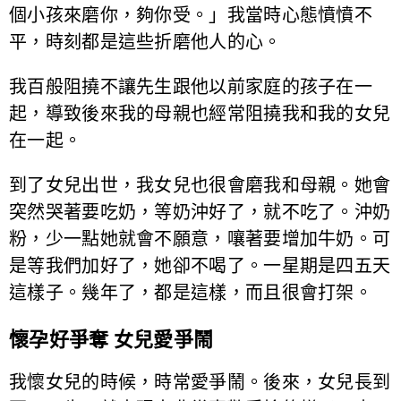
個小孩來磨你，夠你受。」我當時心態憤憤不
平，時刻都是這些折磨他人的心。
我百般阻撓不讓先生跟他以前家庭的孩子在一
起，導致後來我的母親也經常阻撓我和我的女兒
在一起。
到了女兒出世，我女兒也很會磨我和母親。她會
突然哭著要吃奶，等奶沖好了，就不吃了。沖奶
粉，少一點她就會不願意，嚷著要增加牛奶。可
是等我們加好了，她卻不喝了。一星期是四五天
這樣子。幾年了，都是這樣，而且很會打架。
懷孕好爭奪 女兒愛爭鬧
我懷女兒的時候，時常愛爭鬧。後來，女兒長到