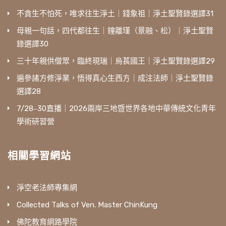
不貪生不怕死，唯求往生淨土｜錢象祖｜淨土聖賢錄選譯31
母親一句話，四代都往生｜鐘離瑾（景融、松）｜淨土聖賢
錄選譯30
三十年親供僧眾，臨終現瑞｜烏萇國王｜淨土聖賢錄選譯29
遍參諸方修淨業，悟得真心生西方｜成注法師｜淨土聖賢錄
選譯28
7/28‒30直播｜2026兩岸三地暨世界各地中華傳統文化青年
學術研習營
相關學習網站
淨空老法師專集網
Collected Talks of Ven. Master ChinKung
佛陀教育網路學院