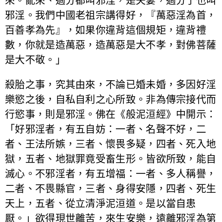
來。亂來、過分都叫邪淫，是夫妻，過分了也叫
邪淫。我們中國老祖宗講得好，『萬惡淫為首，
百善孝為先』，如果你違背這個規矩，違背禮
數，你就是造萬惡，造萬惡是大不孝，對佛菩薩
是大不敬。」
殺胎之事，究其由來，不論已婚未婚，多因好淫
樂慾之後，自私自利之心所致。非為傳宗接代而
行慾事，則是邪淫。佛在《般泥洹經》中開示：
「好邪淫者，有五自妨：一者、名聲不好，二
者、王法所嫉，三者、懷畏多疑，四者、死入地
獄，五者、地獄罪竟受畜生形。皆欲所致，能自
滅心。不邪淫者，有五增福：一者、多人稱譽，
二者、不畏縣官，三者、身得安隱，四者、死生
天上，五者、從立清淨泥洹道。是以當自患
厭。」欲得現世離苦，來生安樂，遠離邪淫為第