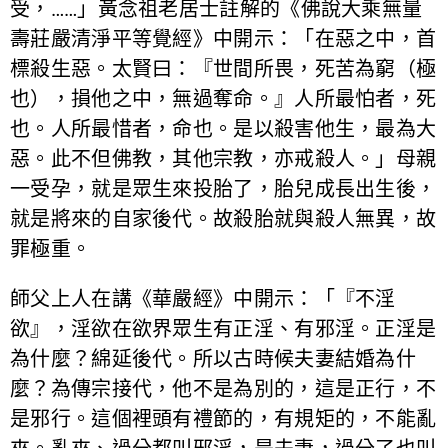
受，……」黃念祖老居士註解的《佛說大乘無量
壽莊嚴清淨平等覺經》中開示：「在惡之中，首
標殺生惡。太賢曰：『世間所畏，死苦為窮（極
也），損他之中，無過奪命。』人所最怕者，死
也。人所最惜者，命也。是以殺害他生，最為大
惡。此不但佛教，其他宗教，亦戒殺人。」母親
一受孕，就是眾生來投胎了，胎兒成長出生後，
就是將來的自家後代。故殺胎就與殺人無異，故
罪極重。
師父上人在講《華嚴經》中開示：「『不淫
欲』，淫欲在欲界眾生有正淫、有邪淫。正淫是
為什麼？綿延後代。所以古時候夫妻結婚為什
麼？為傳宗接代，他不是為別的，這是正行，不
是邪行。這個裡頭有禮節的，有規矩的，不能亂