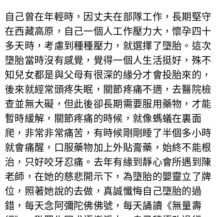
自己曾在年輕時，因丈夫在部隊工作，長期堅守
在西藏高原，自己一個人工作壓力大，懷孕四十
多天時，考慮到種種壓力，就選擇了墮胎。這次
墮胎當時沒有感覺，覺得一個人生活挺好，殊不
知兒女都是與父母有很深的緣分才會投胎來的，
後來就經常頭疼失眠，關節疼痛不適，去醫院檢
查並無大礙，但此後卻長期需要服用藥物，才能
暫時緩解，關節疼痛的時候，就像螞蟻在裏面
爬，非常非常痛苦，有時候剛剛睡了半個多小時
就會痛醒，口服藥物加上外貼膏藥，始終不能根
治，只好咬牙忍痛。去年有緣到靜心會所遇到陳
老師，在她的慈悲開示下，為墮胎的嬰靈立了牌
位，照著她說的去做，真誠懺悔自己墮胎的過
錯，每天念阿彌陀佛佛號，每天誦讀《無量壽