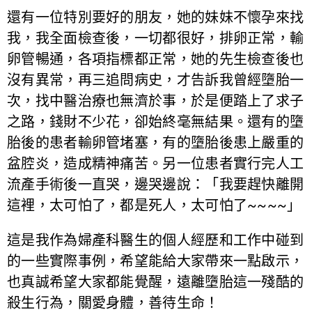
還有一位特別要好的朋友，她的妹妹不懷孕來找
我，我全面檢查後，一切都很好，排卵正常，輸
卵管暢通，各項指標都正常，她的先生檢查後也
沒有異常，再三追問病史，才告訴我曾經墮胎一
次，找中醫治療也無濟於事，於是便踏上了求子
之路，錢財不少花，卻始終毫無結果。還有的墮
胎後的患者輸卵管堵塞，有的墮胎後患上嚴重的
盆腔炎，造成精神痛苦。另一位患者實行完人工
流產手術後一直哭，邊哭邊說：「我要趕快離開
這裡，太可怕了，都是死人，太可怕了~~~~」
這是我作為婦產科醫生的個人經歷和工作中碰到
的一些實際事例，希望能給大家帶來一點啟示，
也真誠希望大家都能覺醒，遠離墮胎這一殘酷的
殺生行為，關愛身體，善待生命！