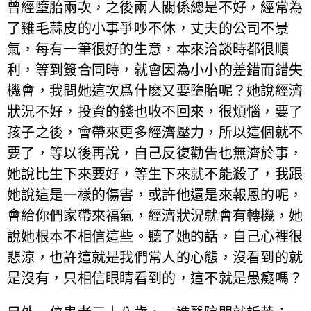
曾經墮胎兩次，之後兩人關係總是不好，經常為
了雞毛蒜皮的小事爭吵不休，丈夫的公司不景
氣，每有一筆很好的生意，本來洽談時都很順
利，等到簽合同時，就會因為小小的差錯而錯失
機會，我問她這次爲什麽又要墮胎呢？她說經濟
狀況不好，投資的錢也收不回來，很煩惱，要了
孩子之後，會帶來更多經濟壓力，所以這個就不
要了，等以後再說，自己反復勸告也無濟於事，
她說比生下來要好，等生下來就不能殺了，我跟
她說這是一樣的傷害，或許他還是來報恩的呢，
會給你們家帶來福氣，經濟狀況就會有轉機，她
說她根本不相信這些。聽了她的話，自己心裡很
悲涼，也許這就是我們常人的心態，沒看到的就
是沒有，只相信眼睛看到的，這不就是愚癡嗎？