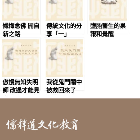
懺悔念佛 開自
傳統文化的分
墮胎醫生的果
新之路
享「一」
報和覺醒
傲慢無知失明
我從鬼門關中
師 改過才能見
被救回來了
光明