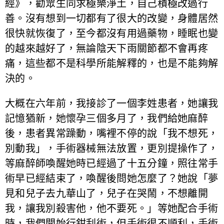
經》，勸眾生同求極樂淨土，自己積極改過行
善。沒有想到一切都有了很大的改變，身體居然
很快就恢復了，至今都沒有用過藥物，睡眠也變
的越來越好了，無論陰天下雨關節都不會再疼
痛，這些都不是科學所能解釋的，也是不能夠解
決的。
大概在六年前，我接診了一個李姓患者，她讓我
記憶猶新，她懷孕三個多月了，我們給她麻醉
後，患者異常躁動，嘴裡不停的說「我不想死，
別動我」，手術器械無法放置，更別提操作了，
等麻醉師喚醒她時已經過了十五分鐘，照往常手
術早已經結束了，喚醒後問她怎麼了？她說「夢
見和兒子去九華山了，兒子在哭鬧，不想離開
我，讓我別殺害他，他不要死。」等她配合手術
時，我們開始行鉗刮術，但手術很不順利，手術