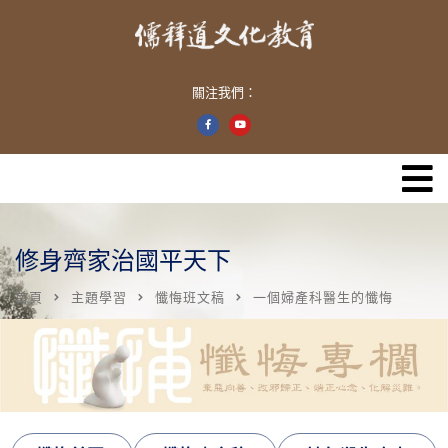
關注我們：
修身齊家治國平天下
首頁
主題學習
懺悔班文稿
一個婦產科醫生的懺悔