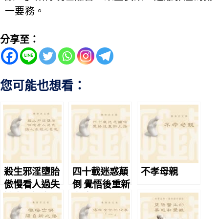
一要務。
分享至：
您可能也想看：
殺生邪淫墮胎
四十載迷惑顛
不孝母親
傲慢看人過失
倒 覺悟後重新
論人長短之惡
上路
報