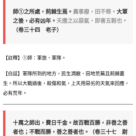
師①之所處，荊棘生焉。
農事廢，田不修。
大軍
之後，必有凶年。
天應之以惡氣，即害五榖也。
（卷三十四 老子）
【註釋】①師：軍旅、軍隊。
【白話】軍隊所到的地方，民生凋敝、田地荒蕪且荊棘叢
生。所以大戰過後，殺傷和氣，上天用惡劣的天氣來回應，
必有荒年。
十萬之師出，費日千金。故百戰百勝，非善之善
者也；不戰而勝，善之善者也。（卷三十七 尉