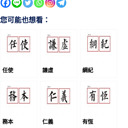
您可能也想看：
任使
謙虛
綱紀
務本
仁義
有恆