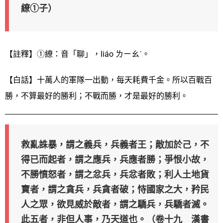
繚①子）
【註釋】①繚：音「聊」，liáo ㄌㄧㄠˊ。
【白話】十萬人的軍隊一出動，每天耗費千金。所以百戰百
勝，不算最好的勝利；不戰而勝，才是最好的勝利。
救亂誅暴，謂之義兵，兵義者王；敵加於己，不
得已而起者，謂之應兵，兵應者勝；爭恨小故，
不勝憤怒者，謂之忿兵，兵忿者敗；利人土地貨
寶者，謂之貪兵，兵貪者破；恃國家之大，矜民
人之眾，欲見威於敵者，謂之驕兵，兵驕者滅。
此五者，非但人事，乃天道也。（卷十九 漢書