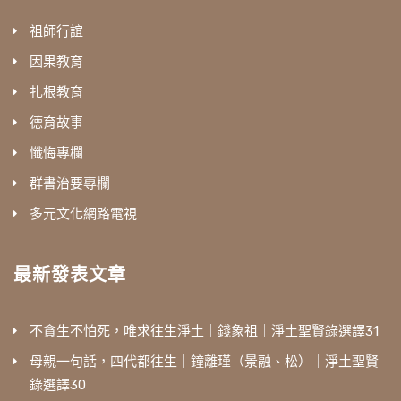
祖師行誼
因果教育
扎根教育
德育故事
懺悔專欄
群書治要專欄
多元文化網路電視
最新發表文章
不貪生不怕死，唯求往生淨土｜錢象祖｜淨土聖賢錄選譯31
母親一句話，四代都往生｜鐘離瑾（景融、松）｜淨土聖賢
錄選譯30