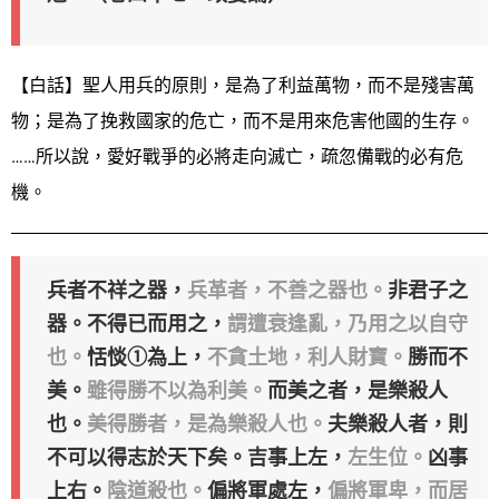
【白話】聖人用兵的原則，是為了利益萬物，而不是殘害萬
物；是為了挽救國家的危亡，而不是用來危害他國的生存。
……所以說，愛好戰爭的必將走向滅亡，疏忽備戰的必有危
機。
兵者不祥之器，
兵革者，不善之器也。
非君子之
器。不得已而用之，
謂遭衰逢亂，乃用之以自守
也。
恬惔①為上，
不貪土地，利人財寶。
勝而不
美。
雖得勝不以為利美。
而美之者，是樂殺人
也。
美得勝者，是為樂殺人也。
夫樂殺人者，則
不可以得志於天下矣。吉事上左，
左生位。
凶事
上右。
陰道殺也。
偏將軍處左，
偏將軍卑，而居