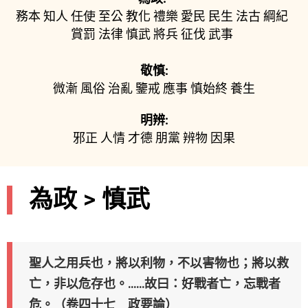
務本
知人
任使
至公
教化
禮樂
愛民
民生
法古
綱紀
賞罰
法律
慎武
將兵
征伐
武事
敬慎:
微漸
風俗
治亂
鑒戒
應事
慎始終
養生
明辨:
邪正
人情
才德
朋黨
辨物
因果
為政 > 慎武
聖人之用兵也，將以利物，不以害物也；將以救
亡，非以危存也。……故曰：好戰者亡，忘戰者
危。（卷四十七 政要論）