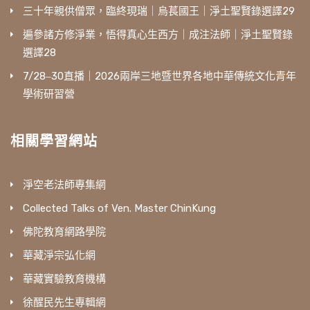
三十年親供僧眾，臨終現瑞｜烏萇國王｜淨土聖賢錄選譯29
遍參諸方修淨業，悟得真心生西方｜成注法師｜淨土聖賢錄
選譯28
7/28‒30直播｜2026兩岸三地暨世界各地中華傳統文化青年
學術研習營
相關學習網站
淨空老法師專集網
Collected Talks of Ven. Master ChinKung
佛陀教育網路學院
華藏淨宗弘化網
華藏實驗教育機構
徐醒民先生專輯網