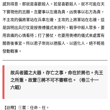
感到得意，那就是喜歡殺人。若是喜歡殺人，就不可能在天
下實現他的志願。吉慶事以左邊為貴，凶喪事以右方為貴。
不主攻的偏將軍站在兵車左邊，主攻的上將軍站在右邊，這
是說明出兵打仗是按喪禮儀式來排列。戰爭中殺人眾多，要
用哀痛的心情看待；打了勝仗，也要用喪禮的儀式來處置有
關善後事宜。所以君子崇尚以德服人、以道化人，絕不輕易
發動戰事。
故兵者國之大器，存亡之事，命在於將也。先王
之所重，故置①將不可不審察也。（卷三十一
六韜）
【註釋】①置：任命、任。