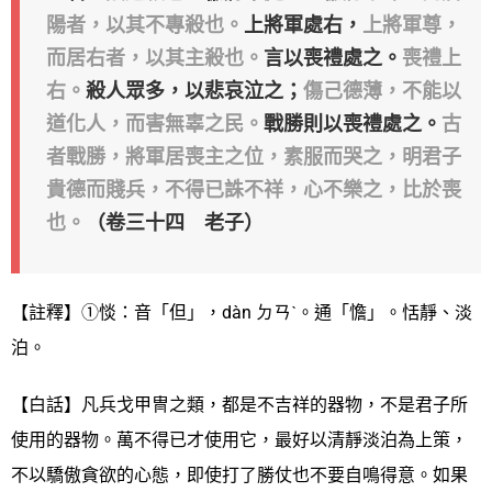
陽者，以其不專殺也。
上將軍處右，
上將軍尊，
而居右者，以其主殺也。
言以喪禮處之。
喪禮上
右。
殺人眾多，以悲哀泣之；
傷己德薄，不能以
道化人，而害無辜之民。
戰勝則以喪禮處之。
古
者戰勝，將軍居喪主之位，素服而哭之，明君子
貴德而賤兵，不得已誅不祥，心不樂之，比於喪
也。
（卷三十四 老子）
【註釋】①惔：音「但」，dàn ㄉㄢˋ。通「憺」。恬靜、淡
泊。
【白話】凡兵戈甲冑之類，都是不吉祥的器物，不是君子所
使用的器物。萬不得已才使用它，最好以清靜淡泊為上策，
不以驕傲貪欲的心態，即使打了勝仗也不要自鳴得意。如果