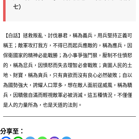
七）
【白話】拯救叛亂、討伐暴君，稱為義兵，用兵堅持正義可
稱王；敵軍攻打我方，不得已而起兵應敵的，稱為應兵，因
保衛國家的精神必能戰勝；為小事爭強鬥狠，壓制不住憤怒
的，稱為忿兵，因憤怒而失去理智必會戰敗；貪圖人民的土
地、財寶，稱為貪兵，只有貪欲而沒有良心必然破敗；自以
為國勢強大，誇耀人口眾多，想在敵人面前逞威風，稱為驕
兵，因驕傲自滿而輕視敵軍必被消滅。這五種情況，不僅僅
是人的力量所為，也是天道的法則。
分享至：