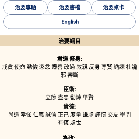
治要專題
治要書檔
治要桌卡
English
治要綱目
君道 修身:
戒貪
使命
勤儉
懲忿
遷善
改過
敦親
反身
尊賢
納諫
杜讒
邪
審斷
臣術:
立節
盡忠
勸諫
舉賢
貴德:
尚道
孝悌
仁義
誠信
正己
度量
謙虛
謹慎
交友
學問
有恆
處世
為政: