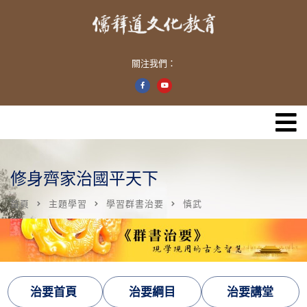
關注我們：
修身齊家治國平天下
首頁
主題學習
學習群書治要
慎武
治要首頁
治要綱目
治要講堂