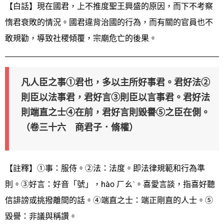
【白話】現在國君，上不推度聖王興盛的原因，而下不考察
惰君衰敗的情況。國君違背治國的行為，而有關的官員也不
敢規勸，導致社稷傾覆，宗廟危亡的後果。
凡人臣之事①君也，多以主所好事君。君好法②
則臣以法事君，君好言③則臣以言事君。君好法
則端直之士④在前，君好言則毀譽⑤之臣在側。
（卷三十六 商君子．脩權）
【註釋】①事：服侍。②法：法度。即法律規範和行為準
則。③好言：好音「號」，hào ㄏㄠˋ。喜愛言談，指喜好聽
信誹謗或挑撥離間的話。④端直之士：端正剛直的人士。⑤
毀譽：非議與稱讚。