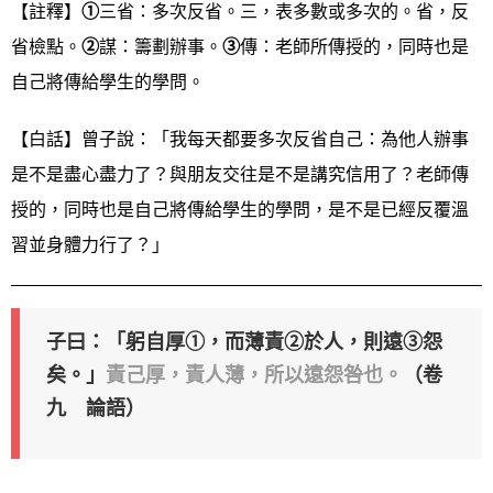
【註釋】
①
三省：多次反省。三，表多數或多次的。省，反
省檢點。
②
謀：籌劃辦事。
③
傳：老師所傳授的，同時也是
自己將傳給學生的學問。
【白話】曾子說：「我每天都要多次反省自己：為他人辦事
是不是盡心盡力了？與朋友交往是不是講究信用了？老師傳
授的，同時也是自己將傳給學生的學問，是不是已經反覆溫
習並身體力行了？」
子曰：「躬自厚①，而薄責②於人，則遠③怨
矣。」
責己厚，責人薄，所以遠怨咎也。
（卷
九 論語）