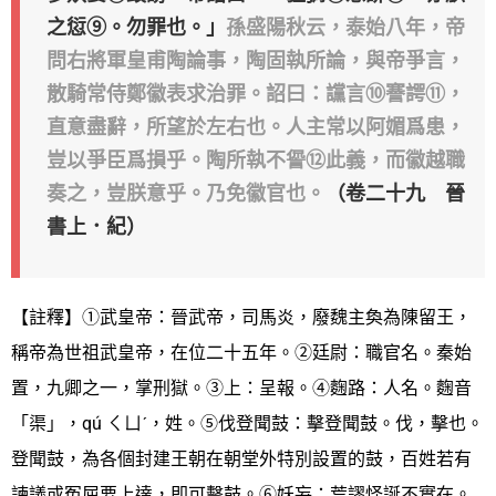
之愆⑨。勿罪也。」
孫盛陽秋云，泰始八年，帝
問右將軍皇甫陶論事，陶固執所論，與帝爭言，
散騎常侍鄭徽表求治罪。詔曰：讜言⑩謇諤⑪，
直意盡辭，所望於左右也。人主常以阿媚爲患，
豈以爭臣爲損乎。陶所執不諐⑫此義，而徽越職
奏之，豈朕意乎。乃免徽官也。
（卷二十九 晉
書上．紀）
【註釋】①武皇帝：晉武帝，司馬炎，廢魏主奐為陳留王，
稱帝為世祖武皇帝，在位二十五年。②廷尉：職官名。秦始
置，九卿之一，掌刑獄。③上：呈報。④麴路：人名。麴音
「渠」，qú ㄑㄩˊ，姓。⑤伐登聞鼓：擊登聞鼓。伐，擊也。
登聞鼓，為各個封建王朝在朝堂外特別設置的鼓，百姓若有
諫議或冤屈要上達，即可擊鼓。⑥妖妄：荒謬怪誕不實在。