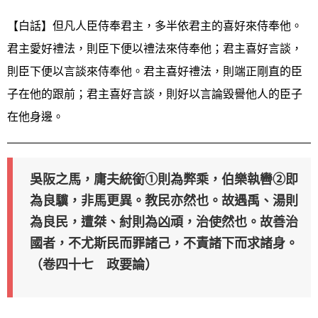
【白話】但凡人臣侍奉君主，多半依君主的喜好來侍奉他。
君主愛好禮法，則臣下便以禮法來侍奉他；君主喜好言談，
則臣下便以言談來侍奉他。君主喜好禮法，則端正剛直的臣
子在他的跟前；君主喜好言談，則好以言論毀譽他人的臣子
在他身邊。
吳阪之馬，庸夫統銜①則為弊乘，伯樂執轡②即
為良驥，非馬更異。教民亦然也。故遇禹、湯則
為良民，遭桀、紂則為凶頑，治使然也。故善治
國者，不尤斯民而罪諸己，不責諸下而求諸身。
（卷四十七 政要論）