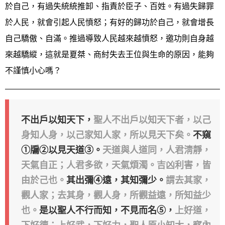
於自己，有過失統統推卸、指責於臣子、百姓。有過失歸罪
於人民，就會引起人民憤怒；有好的歸功於自己，就會增長
自己驕傲、自滿。推過導致人民越來越憤怒，邀功則自身越
來越驕縱，這就是夏桀、商紂失去王位與生命的原因，能夠
不謹慎小心嗎？
不出戶以知天下，
聖人不出戶以知天下者，以己
身知人身，以己家知人家，所以見天下矣。
不窺
①牖②以見天道③。
天道與人道同，人君淸靜，
天氣自正；人君多欲，天氣煩濁。吉凶利害，皆
由於己也。
其出彌④遠，其知彌少。
謂去其家，
觀人家；去其身，觀人身，所觀益遠，所知益少
也。
是以聖人不行而知，不見而名⑤，
上好道，