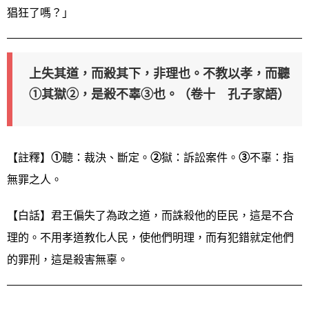
猖狂了嗎？」
上失其道，而殺其下，非理也。不教以孝，而聽
①其獄②，是殺不辜③也。（卷十 孔子家語）
【註釋】
①
聽：裁決、斷定。
②
獄：訴訟案件。
③
不辜：指
無罪之人。
【白話】君王偏失了為政之道，而誅殺他的臣民，這是不合
理的。不用孝道教化人民，使他們明理，而有犯錯就定他們
的罪刑，這是殺害無辜。