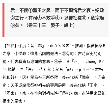
君上不度①聖王之興，而下不觀惰君之衰。逆政
②之行，有司③不敢爭④，以覆社稷⑤，危宗廟
⑥矣。（卷三十三 晏子．諫上）
【註釋】①度：音「跺」，duò ㄉㄨㄛˋ。推測，指審慎察知
之意。②逆政：違背治國的做法。③有司：古時官吏的別
稱，代表職責有專司的意思。④爭：音「正」，zhèng ㄓㄥ
ˋ。規勸，同「諍」。⑤社稷：稷音「記」，jì ㄐㄧˋ。本指土
神和穀神。因社稷為帝王所祭拜，後來代稱「國家」。⑥宗
廟：天子或諸侯祭祀祖先的專用房屋，後來代稱「王室」、
「國家」。宗，在室內對祖先進行祭祀。廟，古時用來祭祀
祖宗的屋舍。