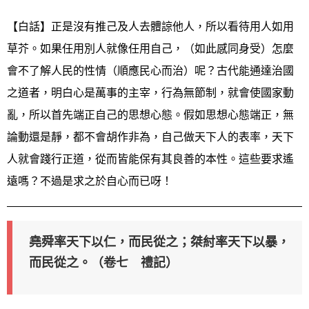
【白話】正是沒有推己及人去體諒他人，所以看待用人如用
草芥。如果任用別人就像任用自己，（如此感同身受）怎麼
會不了解人民的性情（順應民心而治）呢？古代能通達治國
之道者，明白心是萬事的主宰，行為無節制，就會使國家動
亂，所以首先端正自己的思想心態。假如思想心態端正，無
論動還是靜，都不會胡作非為，自己做天下人的表率，天下
人就會踐行正道，從而皆能保有其良善的本性。這些要求遙
遠嗎？不過是求之於自心而已呀！
堯舜率天下以仁，而民從之；桀紂率天下以暴，
而民從之。（卷七 禮記）