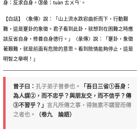
身：反求自身。
③
彖：tuàn ㄊㄨㄢˋ。
【白話】〈象傳〉說：「山上流水跌宕曲折而下，行動艱
難，這是蹇卦的象徵。君子看到此卦，就想到在困難之時應
該反省自身，修養自身德行。」〈彖傳〉說：「蹇卦，象徵
著艱難，就是前面有危險的意思。看到險情能夠停止，這是
明智之舉啊！」
曾子曰：
孔子弟子曾參也。
「吾日三省①吾身：
為人謀②，而不忠乎？與朋友交，而不信乎？傳
③不習乎？」
言凡所傳之事，得無素不講習而傳
之者也。
（卷九 論語）