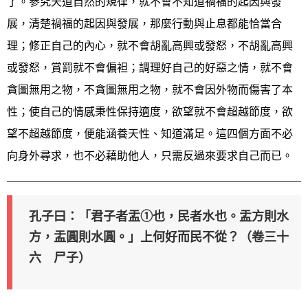
了。參究天道自然的規律，就不會不知道禍福的起因與發
展，清楚禍福的起因與發展，那麼行動與止息都能恰當合
理；修正自己的內心，就不會胡亂高興或發怒，不胡亂高興
或發怒，賞罰就不會偏袒；調理好自己的好惡之情，就不會
貪圖無用之物，不貪圖無用之物，就不會因外物而傷害了本
性；使自己的情感秉性保持適度，欲望就不會超越節度，欲
望不超越節度，便能涵養天性、知道滿足。這四個方面不必
向身外尋求，也不必藉助他人，只需反過來要求自己而已。
孔子曰：「君子者盂①也，民者水也。盂方則水
方，盂圓則水圓。」上何好而民不從？（卷三十
六 尸子）