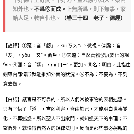
下好德；上好武，下好力，聖人原小知大，察內
知外也。
不爲⑥而成。
上無所爲，則下無事，家
給人足，物自化也。
（卷三十四 老子．德經）
【註釋】①窺：音「虧」，kuī ㄎㄨㄟ。微視。②牖：音
「友」，yǒu ㄧㄡˇ。窗戶。③天道：自然萬物發展變化的規
律。④彌：音「迷」，mí ㄇㄧˊ。更加。⑤名：明白，此指由
觀察內部情形就能推知外面的狀況。⑥不為：不妄為，不刻
意去做。
【白話】感官是不可靠的，所以人們常被事物的表相迷惑。
只有了悟了「道」，吉凶利害，皆由於己，才能明白世事變
化，不再迷惑。所以聖人不出家門，就知道天下的事理；不
望窗外，就懂得自然界的規律法則。反而是那些事必躬親的