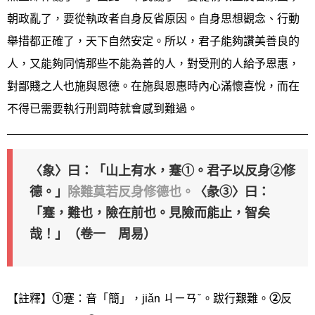
朝政亂了，要從執政者自身反省原因。自身思想觀念、行動
舉措都正確了，天下自然安定。所以，君子能夠讚美善良的
人，又能夠同情那些不能為善的人，對受刑的人給予恩惠，
對鄙賤之人也施與恩德。在施與恩惠時內心滿懷喜悅，而在
不得已需要執行刑罰時就會感到難過。
〈象〉曰：「山上有水，蹇①。君子以反身②修
德。」
除難莫若反身修德也。
〈彖③〉曰：
「蹇，難也，險在前也。見險而能止，智矣
哉！」（卷一 周易）
【註釋】
①
蹇：音「簡」，jiǎn ㄐㄧㄢˇ。跋行艱難。
②
反