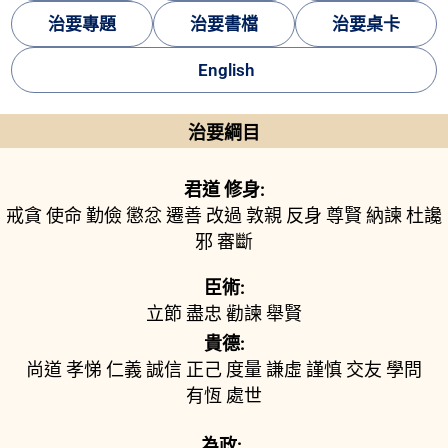
治要專題
治要書檔
治要桌卡
English
治要綱目
君道 修身:
戒貪
使命
勤儉
懲忿
遷善
改過
敦親
反身
尊賢
納諫
杜讒
邪
審斷
臣術:
立節
盡忠
勸諫
舉賢
貴德:
尚道
孝悌
仁義
誠信
正己
度量
謙虛
謹慎
交友
學問
有恆
處世
為政: