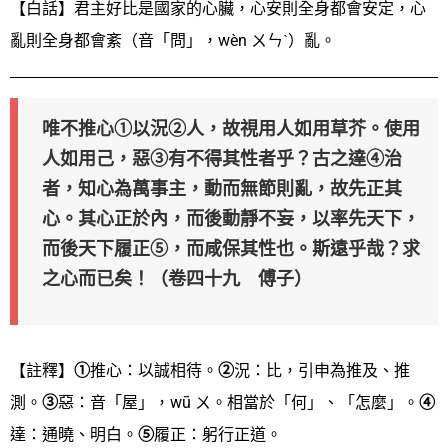
【白話】君主好比是國家的心臟，心安則全身都會安定，心
亂則全身都會紊（音「問」，wèn ㄨㄣˋ）亂。
唯不推心①以況②人，故視用人如用草芥。使用
人如用己，惡③有不得其性者乎？古之達④治
者，知心為萬事主，動而無節則亂，故先正其
心。其心正於內，而後動靜不妄，以率先天下，
而後天下履正⑤，而咸保其性也。斯遠乎哉？求
之心而已矣！（卷四十九 傅子）
【註釋】
①
推心：以誠相待。
②
況：比，引申為推及、推
測。
③
惡：音「屋」，wū ㄨ。相當於「何」、「怎麼」。
④
達：通曉、明白。
⑤
履正：躬行正道。