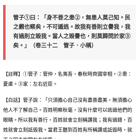
管子①曰：「身不善之患②，無患人莫己知。民
之觀也察矣，不可遁逃。故我有善則立譽我，我
有過則立毀我。當人之毀譽也，則莫歸問於家③
矣。」（卷三十二 管子．小稱）
【註釋】①管子：管仲，名夷吾，春秋時齊國宰相。②患：
憂慮。③家：左右近臣。
【白話】管子說：「只須擔心自己沒有盡善盡美，無須擔心
他人不了解自己。百姓明察秋毫，沒有什麼可以逃過他們的
眼睛。所以我有善行，百姓就會立刻稱讚我；我有過錯，百
姓就會立刻詆毀我。當君王聽到百姓有所稱讚或詆毀時，就