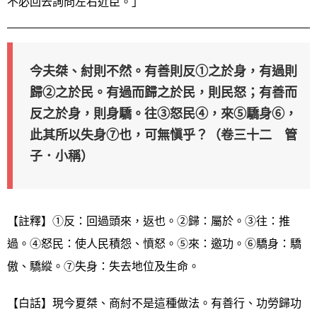
不必回去詢問左右近臣。」
今夫桀、紂則不然。有善則反①之於身，有過則
歸②之於民。有過而歸之於民，則民怒；有善而
反之於身，則身驕。往③怒民④，來⑤驕身⑥，
此其所以失身⑦也，可無愼乎？（卷三十二 管
子．小稱）
【註釋】①反：回過頭來，返也。②歸：屬於。③往：推
過。④怒民：使人民積怨、憤怒。⑤來：邀功。⑥驕身：驕
傲、驕縱。⑦失身：失去地位及生命。
【白話】現今夏桀、商紂不是這種做法。有善行、功勞歸功