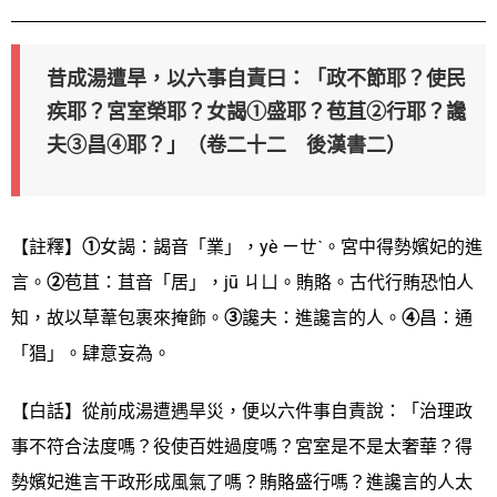
昔成湯遭旱，以六事自責曰：「政不節耶？使民
疾耶？宮室榮耶？女謁①盛耶？苞苴②行耶？讒
夫③昌④耶？」（卷二十二 後漢書二）
【註釋】
①
女謁：謁音「業」，yè ㄧㄝˋ。宮中得勢嬪妃的進
言。
②
苞苴：苴音「居」，jū ㄐㄩ。賄賂。古代行賄恐怕人
知，故以草葦包裹來掩飾。
③
讒夫：進讒言的人。
④
昌：通
「猖」。肆意妄為。
【白話】從前成湯遭遇旱災，便以六件事自責說：「治理政
事不符合法度嗎？役使百姓過度嗎？宮室是不是太奢華？得
勢嬪妃進言干政形成風氣了嗎？賄賂盛行嗎？進讒言的人太