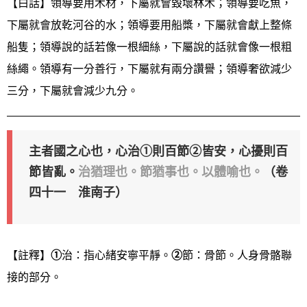
【白話】領導要用木材，下屬就會毀壞林木；領導要吃魚，
下屬就會放乾河谷的水；領導要用船槳，下屬就會獻上整條
船隻；領導說的話若像一根細絲，下屬說的話就會像一根粗
絲繩。領導有一分善行，下屬就有兩分讚譽；領導奢欲減少
三分，下屬就會減少九分。
主者國之心也，心治①則百節②皆安，心擾則百
節皆亂。
治猶理也。節猶事也。以體喻也。
（卷
四十一 淮南子）
【註釋】
①
治：指心緒安寧平靜。
②
節：骨節。人身骨骼聯
接的部分。