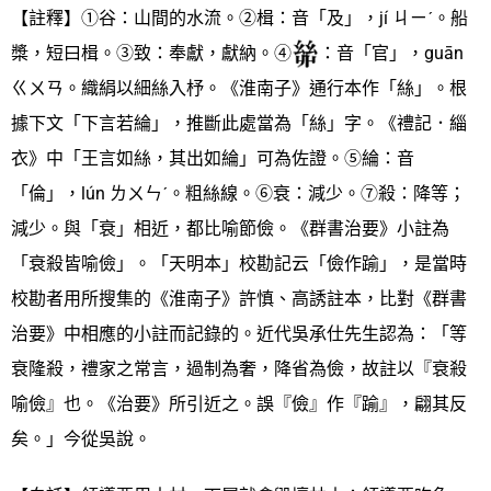
【註釋】①谷：山間的水流。②楫：音「及」，jí ㄐㄧˊ。船
槳，短曰楫。③致：奉獻，獻納。④
：音「官」，guān
ㄍㄨㄢ。織絹以細絲入杼。《淮南子》通行本作「絲」。根
據下文「下言若綸」，推斷此處當為「絲」字。《禮記．緇
衣》中「王言如絲，其出如綸」可為佐證。⑤綸：音
「倫」，lún ㄌㄨㄣˊ。粗絲線。⑥衰：減少。⑦殺：降等；
減少。與「衰」相近，都比喻節儉。《群書治要》小註為
「衰殺皆喻儉」。「天明本」校勘記云「儉作踰」，是當時
校勘者用所搜集的《淮南子》許慎、高誘註本，比對《群書
治要》中相應的小註而記錄的。近代吳承仕先生認為：「等
衰隆殺，禮家之常言，過制為奢，降省為儉，故註以『衰殺
喻儉』也。《治要》所引近之。誤『儉』作『踰』，翩其反
矣。」今從吳說。