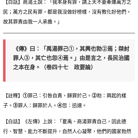
【白話】商湯王說：「我本身有罪，請上天不要牽連萬方之
民；萬方之民有罪，都是我沒做好榜樣，沒有教化好他們，
故其罪責由我一人承擔。」
《傳》曰：「禹湯罪己①，其興也勃②焉；桀紂
罪人③，其亡也忽④焉。」由是言之，長民治國
之本在身。（卷四十七 政要論）
【註釋】
①
罪己：引咎自責，歸罪於己。
②
勃：興起的樣
子。
③
罪人：歸罪於人。
④
忽：迅速。
【白話】《左傳》上說：「夏禹、商湯罪責自己，因此德
行、智慧、能力不斷提升，自然人心凝聚，他們的國家勃然