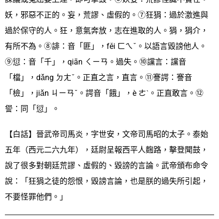
妖，邪惡不正的。妄，荒謬、虛假的。⑦狂狷：過於激進與
過於保守的人。狂，意氣奔放，志在進取的人。狷，狷介，
有所不為。⑧誹：音「匪」，fěi ㄈㄟˇ。以語言毀謗他人。
⑨愆：音「千」，qiān ㄑㄧㄢ。過失。⑩讜言：讜音
「檔」，dǎng ㄉㄤˇ。正直之言，直言。⑪謇諤：謇音
「檢」，jiǎn ㄐㄧㄢˇ。諤音「餓」，è ㄜˋ。正直敢言。⑫
諐：同「愆」。
【白話】晉武帝司馬炎，字世安，文帝司馬昭的太子。泰始
五年（西元二六九年），廷尉呈報西平人麴路，擊登聞鼓，
說了很多對朝廷荒謬、虛假的、毀謗的言論。武帝頒布命令
說：「狂狷之徒的怨恨，毀謗言論，也是朕的過失所引起，
不要怪罪他們。」