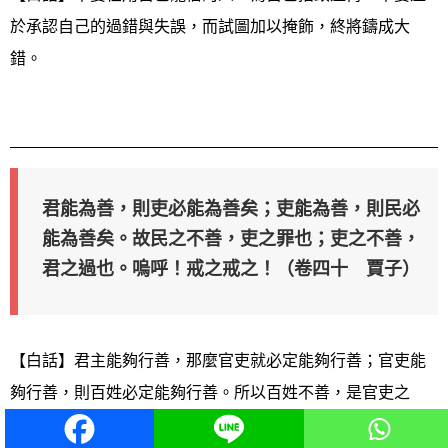
於承認自己的過錯與失誤，而試圖加以掩飾，終將鑄成大
錯。
君能為善，則吏必能為善矣；吏能為善，則民必
能為善矣。故民之不善，吏之罪也；吏之不善，
君之過也。嗚呼！戒之戒之！（卷四十 賈子）
【白話】君主能夠行善，那麼官吏就必定能夠行善；官吏能
夠行善，則百姓必定能夠行善。所以百姓不善，是官吏之
罪；官吏不善，是君主的過失。啊！對此要警惕而又警惕