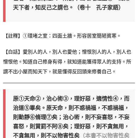
天下者，知反己之謂也。（卷十 孔子家語）
【註釋】①環堵之室：四面土牆。形容居室簡陋貧寒。
【白話】愛別人的人，別人也愛他；憎恨別人的人，別人也
憎恨他。知道自己修身有得，就知道能獲得眾人的支持。所
謂不出小屋而知天下，就是懂得反回頭來修養自己。
原①天命②，治心術③，理好惡，適情性④，而
治道⑤畢矣。原天命，則不惑禍福，不惑禍福，
則動靜⑥脩理⑦矣；治心術，則不妄喜怒，不妄
喜怒，則賞罰不阿⑧矣；理好惡，則不貪無用，
不貪無用，則不以物害性矣
（本書不以物害性矣