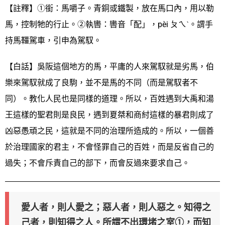
【註釋】①銜：馬嚼子。青銅或鐵製，放在馬口內，用以勒
馬，控制牠的行止。②執轡：轡音「配」，pèi ㄆㄟˋ。謂手
持馬韁駕車，引申為駕馭。
【白話】吳阪這個地方的馬，平庸的人來駕馭就是劣馬，伯
樂來駕馭就成了良駒，並不是馬的不同（而是駕馭者不
同）。教化人民也是同樣的道理。所以，百姓遇到大禹和湯
王這樣的聖君則是良民，遇到夏桀和商紂這樣的暴君則成了
凶惡愚頑之民，這就是不同的治理所造成的。所以，一個善
於治理國家的君主，不會怪罪自己的百姓，而是反省自己的
過失；不會斥責自己的部下，而會反過來要求自己。
愛人者，則人愛之；惡人者，則人惡之。知得之
己者，則知得之人。所謂不出環堵之室①，而知