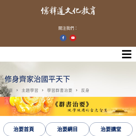
關注我們：
修身齊家治國平天下
首頁
主題學習
學習群書治要
反身
治要首頁
治要綱目
治要講堂