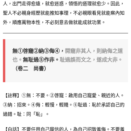
人，出門走得愈遠，就愈迷惑，領悟的道理就愈少。因此，
聖人不必親身經歷就能推知事理，不必親眼看見就能察內知
外，順應萬物本性，不必刻意去做就能成就功業。
無①啓寵②納③侮④，
開寵非其人，則納侮之道
也。
無耻過⑤作非。
耻過誤而文之，遂成大非。
（卷二 尚書）
【註釋】①無：不要。②啓寵：啟用自己寵愛、親近的人。
③納：招來。④侮：輕慢，輕賤。⑤耻過：恥於承認自己的
過錯。耻：同「恥」。
【白話】不要任用自己寵信的人，為自己招致羞侮。不要羞