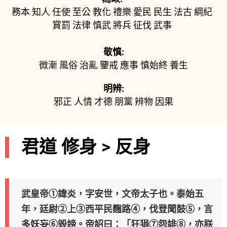
務本
知人
任使
至公
教化
禮樂
愛民
民生
法古
綱紀
賞罰
法律
慎武
將兵
征伐
武事
敬慎:
微漸
風俗
治亂
鑒戒
應事
慎始終
養生
明辨:
邪正
人情
才德
朋黨
辨物
因果
君道 修身 > 反身
武皇帝①諱炎，字安世，文帝太子也。泰始五
年，廷尉②上③西平民麴路④，伐登聞鼓⑤，言
多妖妄⑥毀謗。帝詔曰：「狂狷⑦怨誹⑧，亦朕