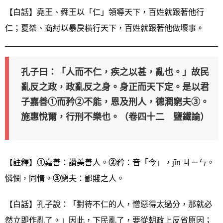
【白話】堯王、舜王以「仁」領導天下，百姓就跟著他行
仁；夏桀、商紂以暴戾橫行天下，百姓就跟著他做壞事。
孔子曰：「人而不仁，疾之以甚，亂也。」故民
亂反之政，政亂反之身。身正而天下定。是以君
子嘉善①而矜②不能，恩及刑人，德潤窮夫③。
施惠悅爾，行刑不樂也。（卷四十二 鹽鐵論）
【註釋】
①
嘉善：讚美善人。
②
矜：音「今」，jīn ㄐㄧㄣ。
憐憫，同情。
③
窮夫：鄙賤之人。
【白話】孔子說：「對待不仁的人，憎惡得太過分，那就必
然立即作亂了。」因此，下民亂了，要從朝政上反省原因；