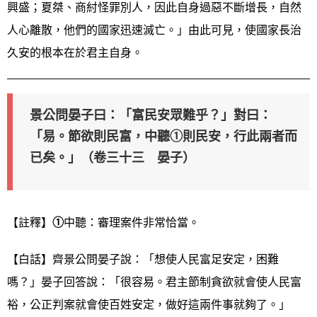
興盛；夏桀、商紂怪罪別人，因此自身過惡不斷增長，自然
人心離散，他們的國家迅速滅亡。」由此可見，使國家長治
久安的根本在於君主自身。
景公問晏子曰：「富民安眾難乎？」對曰：
「易。節欲則民富，中聽①則民安，行此兩者而
已矣。」（卷三十三 晏子）
【註釋】
①
中聽：審理案件非常恰當。
【白話】齊景公問晏子說：「想使人民富足安定，困難
嗎？」晏子回答說：「很容易。君主節制貪欲就會使人民富
裕，公正判案就會使百姓安定，做好這兩件事就夠了。」