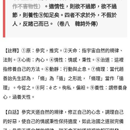
作不害物性）
。適情性，則欲不過節，欲不過
節，則養性⑨知足矣。四者不求於外，不假於
人，反諸己而已。（卷八 韓詩外傳）
【註釋】①原：參究，推究。②天命：指宇宙自然的規律、
法則。③心術：內心。④情性：情感，秉性。⑤治道：這裡
指修養自己的方法。⑥動靜：行動與止息。⑦脩理：當代趙
善詒先生認為，「脩」為「循」之形訛，「脩理」當作「循
理」。今從之。⑧阿：ē ㄜ。徇私，偏袒。⑨養性：謂修養身
心，涵養天性。
【白話】參究天道自然的規律，修正自己的心念，調理自己
的好惡，使自己的情感秉性保持適度，如此治國之道就完備