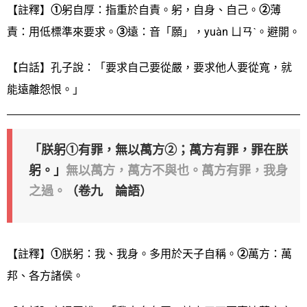
【註釋】
①
躬自厚：指重於自責。躬，自身、自己。
②
薄
責：用低標準來要求。
③
遠：音「願」，yuàn ㄩㄢˋ。避開。
【白話】孔子說：「要求自己要從嚴，要求他人要從寬，就
能遠離怨恨。」
「朕躬①有罪，無以萬方②；萬方有罪，罪在朕
躬。」
無以萬方，萬方不與也。萬方有罪，我身
之過。
（卷九 論語）
【註釋】
①
朕躬：我、我身。多用於天子自稱。
②
萬方：萬
邦、各方諸侯。