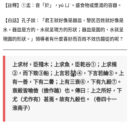
【註釋】①盂：音「於」，yú ㄩˊ。盛食物或漿湯的容器。
【白話】孔子說：「君王就好像是器皿，黎民百姓就好像是
水。器皿是方的，水就呈現方的形狀；器皿是圓的，水就呈
現圓的形狀。」領導者有什麼喜好而百姓不效仿趨從的呢？
上求材，臣殘木；上求魚，臣乾谷①；上求楫
②，而下致③船；上言若
④，下言若綸⑤。上
有一善，下有二譽；上有三衰⑥，下有九殺⑦。
衰殺皆喻儉（儉作踰）也。傳曰：上之所好，下
尤（尤作有）甚焉。故有九殺也。
（卷四十一
淮南子）