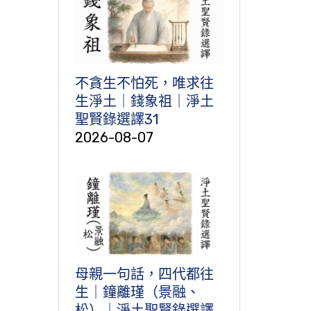
不貪生不怕死，唯求往
生淨土｜錢象祖｜淨土
聖賢錄選譯31
2026-08-07
母親一句話，四代都往
生｜鐘離瑾（景融、
松）｜淨土聖賢錄選譯