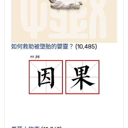
如何救助被墮胎的嬰靈？
(10,485)