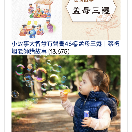
小故事大智慧有聲書46🎧孟母三遷｜蔡禮
旭老師講故事
(13,675)