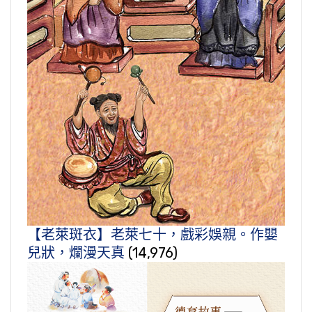
【老萊斑衣】老萊七十，戲彩娛親。作嬰
兒狀，爛漫天真
(14,976)