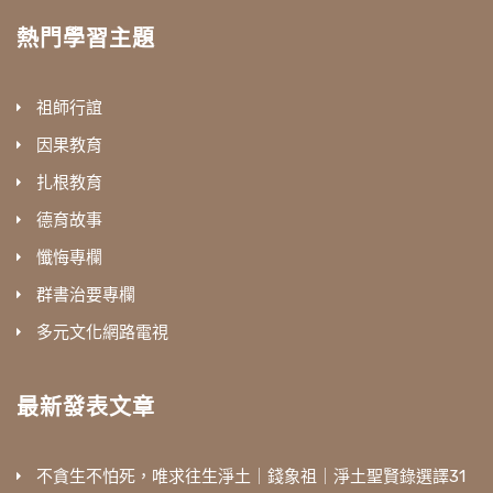
熱門學習主題
祖師行誼
因果教育
扎根教育
德育故事
懺悔專欄
群書治要專欄
多元文化網路電視
最新發表文章
不貪生不怕死，唯求往生淨土｜錢象祖｜淨土聖賢錄選譯31