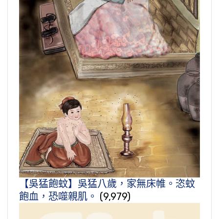
【吳猛飽蚊】吳猛八歲，家無床帷。恣蚊
飽血，恐噬親肌。
(9,979)