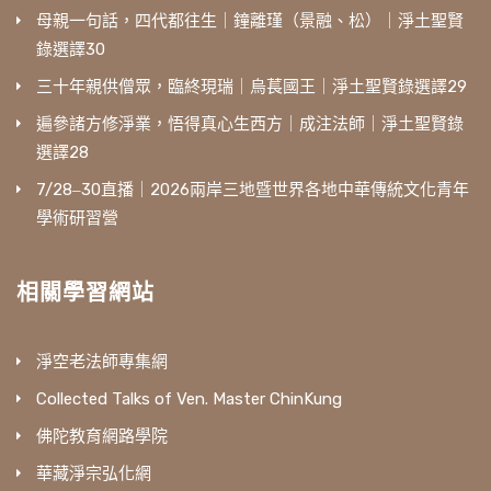
母親一句話，四代都往生｜鐘離瑾（景融、松）｜淨土聖賢
錄選譯30
三十年親供僧眾，臨終現瑞｜烏萇國王｜淨土聖賢錄選譯29
遍參諸方修淨業，悟得真心生西方｜成注法師｜淨土聖賢錄
選譯28
7/28‒30直播｜2026兩岸三地暨世界各地中華傳統文化青年
學術研習營
相關學習網站
淨空老法師專集網
Collected Talks of Ven. Master ChinKung
佛陀教育網路學院
華藏淨宗弘化網