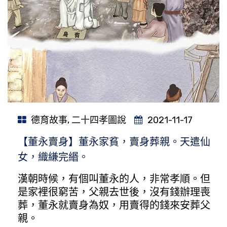
德育故事
,
二十四孝圖說
2021-11-17
【董永賣身】董永家貧，賣身葬親。天遣仙
女，織縑完緡。
漢朝時候，有個叫董永的人，非常孝順。但
是家裡很窮苦，父親去世後，沒有錢辦理喪
葬，董永就賣身為奴，用賣得的錢來安葬父
親。