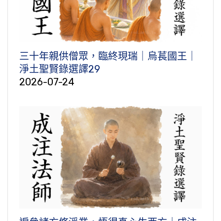
三十年親供僧眾，臨終現瑞｜烏萇國王｜
淨土聖賢錄選譯29
2026-07-24