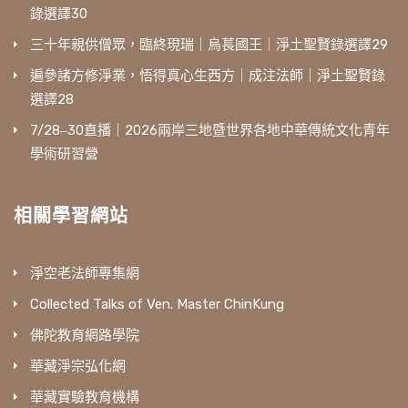
錄選譯30
三十年親供僧眾，臨終現瑞｜烏萇國王｜淨土聖賢錄選譯29
遍參諸方修淨業，悟得真心生西方｜成注法師｜淨土聖賢錄
選譯28
7/28‒30直播｜2026兩岸三地暨世界各地中華傳統文化青年
學術研習營
相關學習網站
淨空老法師專集網
Collected Talks of Ven. Master ChinKung
佛陀教育網路學院
華藏淨宗弘化網
華藏實驗教育機構