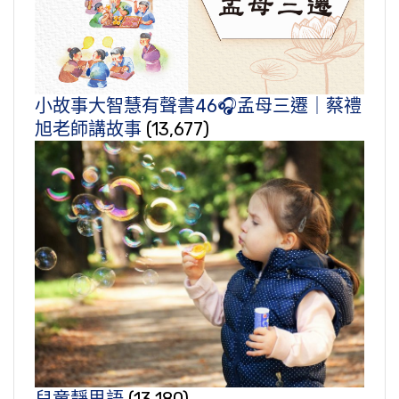
小故事大智慧有聲書46🎧孟母三遷｜蔡禮
旭老師講故事
(13,677)