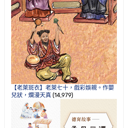
【老萊斑衣】老萊七十，戲彩娛親。作嬰
兒狀，爛漫天真
(14,979)