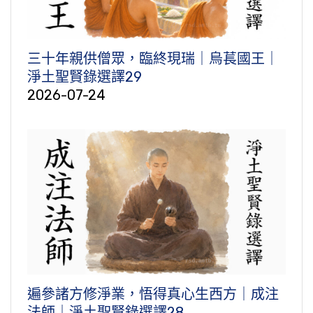
三十年親供僧眾，臨終現瑞｜烏萇國王｜
淨土聖賢錄選譯29
2026-07-24
遍參諸方修淨業，悟得真心生西方｜成注
法師｜淨土聖賢錄選譯28