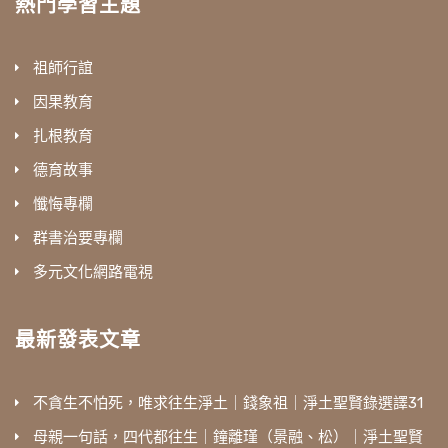
熱門學習主題
祖師行誼
因果教育
扎根教育
德育故事
懺悔專欄
群書治要專欄
多元文化網路電視
最新發表文章
不貪生不怕死，唯求往生淨土｜錢象祖｜淨土聖賢錄選譯31
母親一句話，四代都往生｜鐘離瑾（景融、松）｜淨土聖賢