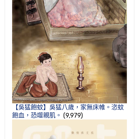
【吳猛飽蚊】吳猛八歲，家無床帷。恣蚊
飽血，恐噬親肌。
(9,979)