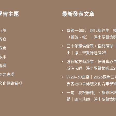
學習主題
最新發表文章
行誼
母親一句話，四代都往生｜
（景融、松）｜淨土聖賢錄選
教育
三十年親供僧眾，臨終現瑞
教育
王｜淨土聖賢錄選譯29
故事
遍參諸方修淨業，悟得真心
專欄
成注法師｜淨土聖賢錄選譯2
治要專欄
7/28‒30直播｜2026兩岸
文化網路電視
界各地中華傳統文化青年學
一句「我根器鈍」，換來臨
歸｜聞言法師｜淨土聖賢錄選