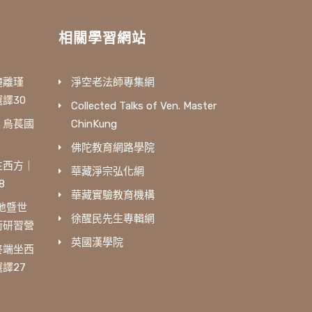
相關學習網站
鐘離瑾
淨空老法師專集網
譯30
Collected Talks of Ven. Master
｜烏萇國
ChinKung
佛陀教育網路學院
生西方｜
華藏淨宗弘化網
8
華藏實驗教育機構
三地暨世
徐醒民先生專輯網
術研習營
英國漢學院
終端坐西
譯27