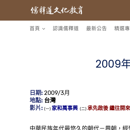
首頁
認識儒釋道
最新公告
精選專
200
日期:
2009/3月
地點:
台灣
影片:
家和萬事興
承先啟後 繼往開
(一)
(二)
中華民族年代最悠久的朝代－周朝，經