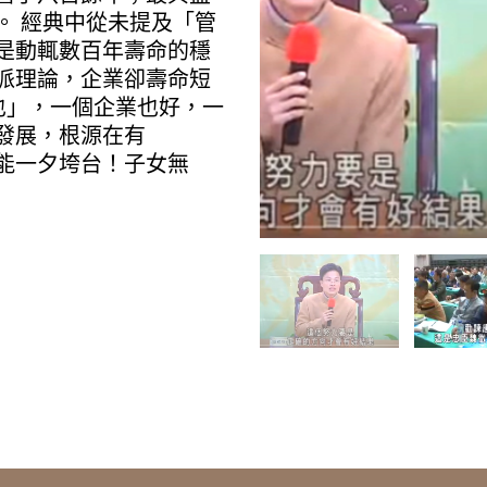
。 經典中從未提及「管
是動輒數百年壽命的穩
派理論，企業卻壽命短
也」，一個企業也好，一
發展，根源在有
能一夕垮台！子女無