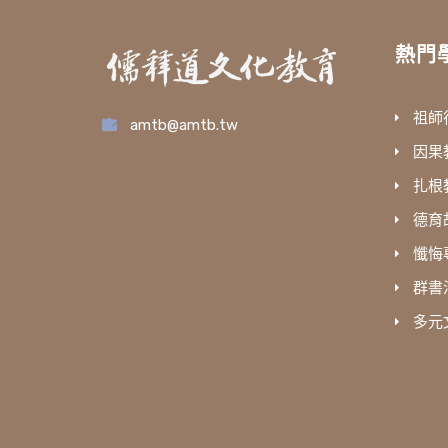
熱門
祖師
amtb@amtb.tw
因果
扎根
德育
懺悔
群書
多元