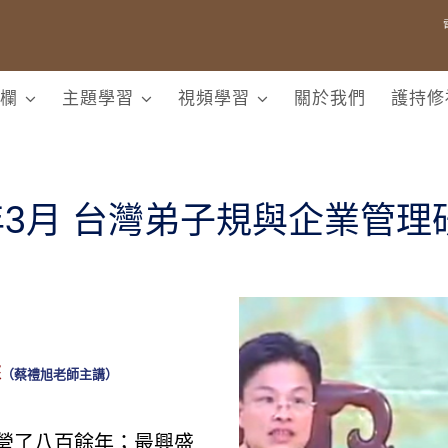
欄
主題學習
視頻學習
關於我們
護持修
9年3月 台灣弟子規與企業管理
來
（蔡禮旭老師主講）
營了八百餘年；最興盛