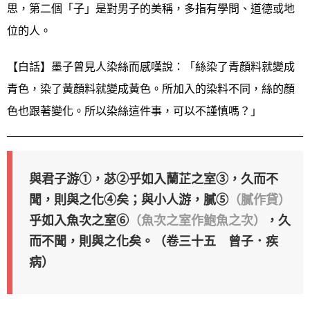
思，第二個「子」是對男子的美稱，多指有學問、道德或地
位的人。
【白話】墨子曾見人染絲而感嘆說：「絲染了青顏料就變成
青色，染了黃顏料就變成黃色。所加入的染料不同，絲的顏
色也跟著變化。所以染絲這件事，可以不謹慎嗎？」
與君子游①，苾②乎如入蘭芷之室③，久而不
聞，則與之化④矣；與小人游，膩⑤
（膩作貸）
乎如入魚次之室⑥
（魚次之室作鮑魚之次）
，久
而不聞，則與之化矣。（卷三十五 曾子．疾
病）