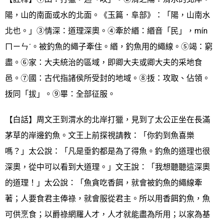
陽，山的南面或水的北面。《玉篇．阜部》：「陽，山南水
北也。」③情深：道理深奧。④牽於緡：緡音「民」，mín
ㄇㄧㄣˊ。被釣魚的繩子牽住。緡，釣魚用的繩線。⑤竭：窮
盡。⑥家：大夫統治的區域，即卿大夫或卿大夫的采地食
邑。⑦國：古代指諸侯所受封的地域。⑧㧞：攻取、佔領。
㧞同「拔」。⑨畢：全部征服。
【白話】周文王到渭水的北岸打獵，見到了太公正坐在長滿
茅草的岸邊釣魚。文王上前探視請教：「你釣到魚喜樂
嗎？」太公說：「凡是垂釣都是為了得魚。釣魚的道理也很
深奧，從中可以看到大道理。」文王說：「我想聽聽這深奧
的道理！」太公說：「魚貪吃香餌，就會被釣魚的繩線牽
著；人要食君主俸祿，就會服從君主。所以用香餌釣魚，魚
可供烹食；以爵祿網羅人才，人才就能盡為所用；以家為基