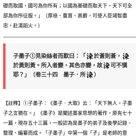
礎而取國，國可為你所有；以國為基礎而取天下，天下可全
部為你所征服。」（厚祿、重賞、高爵，可使人臣竭智盡
忠，赴湯蹈火。）
子墨子①見染絲者而歎曰：「
於蒼則蒼，
於黃則黃。所入者變，其色亦變，故
可不愼
耶？」（卷三十四 墨子．所
）
【註釋】①子墨子：《墨子．大取》云：「天下無人，子墨
子之言猶在。」《墨子》是闡述墨家思想的著作，原有七十
一篇，現存五十三篇，一般認為是墨子的弟子及後學記錄、
整理、編纂而成。「子墨子」中第一個「子」是老師的意