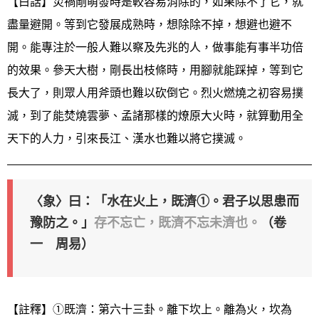
【白話】災禍剛萌發時是較容易消除的，如果除不了它，就
盡量避開。等到它發展成熟時，想除除不掉，想避也避不
開。能專注於一般人難以察及先兆的人，做事能有事半功倍
的效果。參天大樹，剛長出枝條時，用腳就能踩掉，等到它
長大了，則眾人用斧頭也難以砍倒它。烈火燃燒之初容易撲
滅，到了能焚燒雲夢、孟諸那樣的燎原大火時，就算動用全
天下的人力，引來長江、漢水也難以將它撲滅。
〈象〉曰：「水在火上，既濟①。君子以思患而
豫防之。」
存不忘亡，既濟不忘未濟也。
（卷
一 周易）
【註釋】①既濟：第六十三卦。離下坎上。離為火，坎為