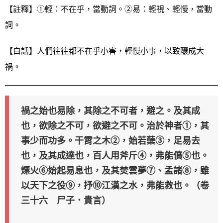
【註釋】①輕：不在乎，當動詞。②易：輕視、輕慢，當動
詞。
【白話】人們往往都不在乎小害，輕慢小事，以致釀成大
禍。
禍之始也易除，其除之不可者，避之。及其成
也，欲除之不可，欲避之不可。治於神者①，其
事少而功多。干霄之木②，始若蘖③，足易去
也，及其成達也，百人用斧斤④，弗能僨⑤也。
熛火⑥始起易息也，及其焚雲夢⑦、孟諸⑧，雖
以天下之役⑨，抒⑩江漢之水，弗能救也。（卷
三十六 尸子．貴言）