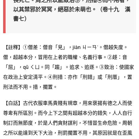
畏死亡。周之所以能致治③，刑措④而不用者，
以其禁邪於冥冥，絕惡於未萌也。（卷十九 漢
書七）
【註釋】①僭差：僭音「見」，jiàn ㄐㄧㄢˋ。僭越失度。
僭，超越本分，冒用在上者的職權、名義行事。②趍：音
「屈」，qū ㄑㄩ。同「趨」。追求、追逐。③致治：使國家
在政治上安定清平。④刑措：亦作「刑錯」或「刑厝」，置
刑法而不用。措，擱置。
【白話】古代衣服車馬貴賤有規章，用來褒揚有德之人而使
尊卑有所區別。而今上下之間有超越本分的錯失，人人自行
制訂而無節度，於是人們貪財謀利，不惜冒生命危險。周朝
之所以能達到天下大治，刑罰擱置不用，其原因就是在歪風