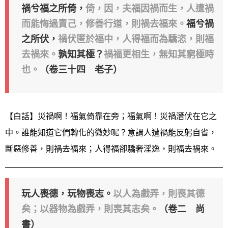
禍兮福之所倚，
倚，因，夫福因禍而生，人遭禍
而能悔過責己，修善行道，則禍去福來。
福兮禍
之所伏，
禍伏匿於福中，人得福而為驕恣，則福
去禍來。
孰知其極？
禍福更相生，無知其窮極時
也。
（卷三十四 老子）
【白話】災禍啊！福氣倚靠在旁；福氣啊！災禍潛伏在它之
中。誰能知道它們轉化的微妙呢？意謂人遭禍能反躬自省，
斷惡修善，則禍去福來；人得福卻驕奢淫逸，則福去禍來。
玩人喪德，玩物喪志。
以人為戲弄，則喪其德
矣；以器物為戲弄，則喪其志矣。
（卷二 尚
書）