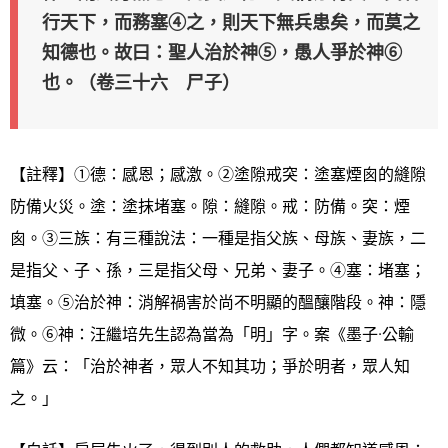
行天下，而務塞④之，則天下無兵患矣，而莫之
知德也。故曰：聖人治於神⑤，愚人爭於神⑥
也。（卷三十六 尸子）
【註釋】①德：感恩；感激。②塗隙戒突：塗塞煙囪的縫隙
防備火災。塗：塗抹堵塞。隙：縫隙。戒：防備。突：煙
囪。③三族：有三種說法：一種是指父族、母族、妻族，二
是指父、子、孫，三是指父母、兄弟、妻子。④塞：堵塞；
填塞。⑤治於神：消解禍害於尚不明顯的醞釀階段。神：隱
微。⑥神：汪繼培先生認為當為「明」字。案《墨子·公輸
篇》云：「治於神者，眾人不知其功；爭於明者，眾人知
之。」