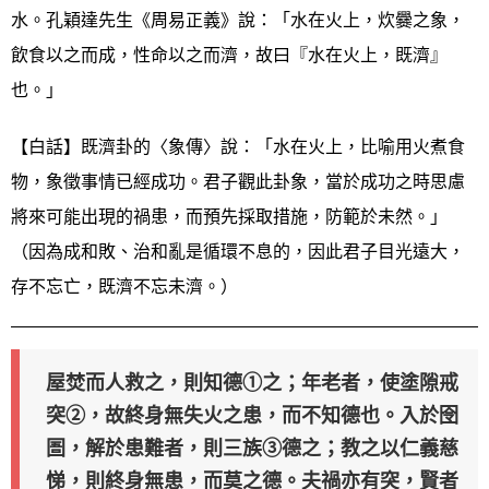
水。孔穎達先生《周易正義》說：「水在火上，炊爨之象，
飲食以之而成，性命以之而濟，故曰『水在火上，既濟』
也。」
【白話】既濟卦的〈象傳〉說：「水在火上，比喻用火煮食
物，象徵事情已經成功。君子觀此卦象，當於成功之時思慮
將來可能出現的禍患，而預先採取措施，防範於未然。」
（因為成和敗、治和亂是循環不息的，因此君子目光遠大，
存不忘亡，既濟不忘未濟。）
屋焚而人救之，則知德①之；年老者，使塗隙戒
突②，故終身無失火之患，而不知德也。入於囹
圄，解於患難者，則三族③德之；教之以仁義慈
悌，則終身無患，而莫之德。夫禍亦有突，賢者