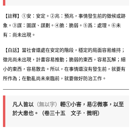
【註釋】①安：安定。②兆：預兆，事情發生前的徵候或跡
象。③謀：圖謀、謀劃。④脆：脆弱。⑤爲：處理。⑥未
有：尚未出現。
【白話】當社會還處在安定的階段，穩定的局面容易維持；
徵兆尚未出現，計畫容易推動；脆弱的東西，容易瓦解；細
小的東西，容易散去。所以，在事情還沒有發生前，就要有
所作為；在動亂尚未來臨前，就要做好防治工作。
凡人皆以
（無以字）
輕①小害，易②微事，以至
於大患也。（卷三十五 文子．微明）