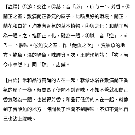
【註釋】①游：交往。②苾：音「必」，bì ㄅㄧˋ。芳香。③
蘭芷之室：散滿蘭芷香氣的屋子，比喻良好的環境。蘭芷，
蘭花和白芷，均為有香氣的草本植物。④與之化：和蘭芷融
為一體。之，指蘭芷。化，融為一體。⑤膩：音「逆」，nì
ㄋㄧˋ。腥味。⑥魚次之室：作「鮑魚之次」，賣醃魚的地
方。鮑魚，濕的醃魚，味腥臭。次，王聘珍解詁：「次，若
今市亭然。」同「肆」，店鋪。
【白話】常和品行高尚的人在一起，就像沐浴在散滿蘭芷香
氣的屋子一樣，時間長了便聞不到香味，不知不覺就和蘭芷
香氣融為一體，也變得芳香；和品行低劣的人在一起，就像
到了賣醃魚的地方，時間長了也聞不到腥味，不知不覺地自
己也沾上腥味。