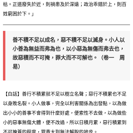
枯。正道廢失於近，則禍患及於深遠；政治乖錯於上，則百
姓窮困於下。」
善不積不足以成名，惡不積不足以滅身。小人以
小善為無益而弗為也，以小惡為無傷而弗去也，
故惡積而不可掩，罪大而不可解也。（卷一 周
易）
【白話】善行不積累就不足以樹立名聲；惡行不積累也不足
以身敗名裂。小人做事，完全以利害關係為出發點，以為做
出小小的善事不會得到什麼好處，便索性不去做，以為做些
小的惡事無傷大體，便不改過，所以日積月累，惡行積累到
不可掩蓋的程度，罪責大到無法解脫的地步。