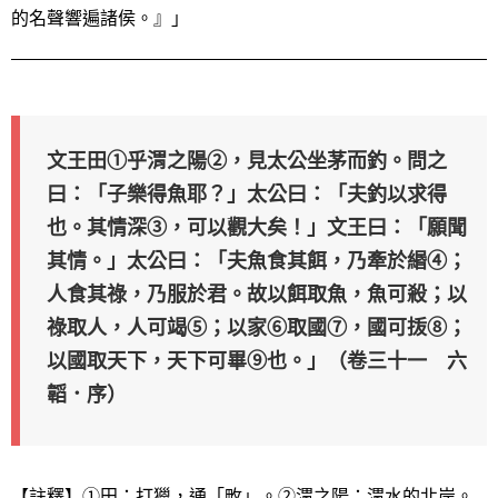
的名聲響遍諸侯。』」
文王田①乎渭之陽②，見太公坐茅而釣。問之
曰：「子樂得魚耶？」太公曰：「夫釣以求得
也。其情深③，可以觀大矣！」文王曰：「願聞
其情。」太公曰：「夫魚食其餌，乃牽於緡④；
人食其祿，乃服於君。故以餌取魚，魚可殺；以
祿取人，人可竭⑤；以家⑥取國⑦，國可㧞⑧；
以國取天下，天下可畢⑨也。」（卷三十一 六
韜．序）
【註釋】①田：打獵，通「畋」。②渭之陽：渭水的北岸。