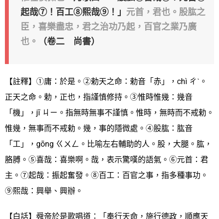
起哉⑦！百工⑧熙哉⑨！」
元首，君也。股肱之
臣，喜樂盡忠，君之治功乃起，百官之業乃廣
也。
（卷二 尚書）
【註釋】①庸：於是。②勅天之命：勅音「赤」，chì ㄔˋ。
正天之命。勅，正也，指謹慎修持。③惟時惟幾：幾音
「機」，jī ㄐㄧ。指無時無事不謹慎。惟時，無時而不戒勅。
惟幾，無事而不戒勅。幾，事的隱微處。④股肱：肱音
「工」，gōng ㄍㄨㄥ。比喻左右輔助的人。股，大腿。肱，
胳膊。⑤喜哉：喜樂啊。哉，表示驚嘆的語氣。⑥元首：君
主。⑦起哉：振起奮發。⑧百工：百官之事，指多種事功。
⑨熙哉：興舉、興辦。
【白話】舜帝於是歌唱道：「奉行天命，施行德政，順應天