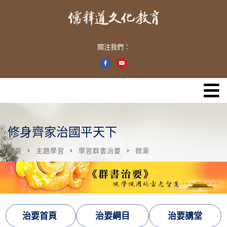
關注我們：
修身齊家治國平天下
首頁
主題學習
學習群書治要
微漸
治要首頁
治要綱目
治要講堂