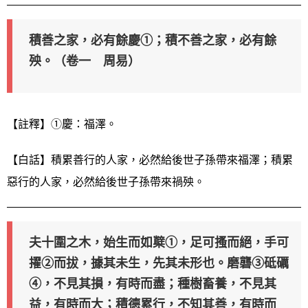
積善之家，必有餘慶①；積不善之家，必有餘
殃。（卷一 周易）
【註釋】①慶：福澤。
【白話】積累善行的人家，必然給後世子孫帶來福澤；積累
惡行的人家，必然給後世子孫帶來禍殃。
夫十圍之木，始生而如櫱①，足可搔而絕，手可
擢②而拔，據其未生，先其未形也。磨礱③砥礪
④，不見其損，有時而盡；種樹畜養，不見其
益，有時而大；積德累行，不知其善，有時而