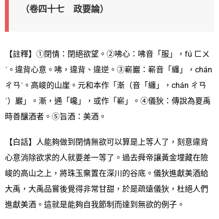
（卷四十七 政要論）
【註釋】①閉情：閉絕欲望。②咈心：咈音「服」，fú ㄈㄨ
ˊ。違背心意。咈，違背、違逆。③嶄巖：嶄音「纏」，chán
ㄔㄢˊ。高峻的山崖。元和本作「漸（音「纏」，chán ㄔㄢ
ˊ）巖」。漸，通「巉」，或作「嶄」。④儀狄：傳說為夏禹
時善釀酒者。⑤旨酒：美酒。
【白話】人能夠做到閉情無欲可以算是上等人了，刻意違背
心意消除欲求的人就要差一等了。過去舜帝讓黃金埋藏在險
峻的高山之上，將珠玉棄置在深川的谷底。儀狄進獻美酒給
大禹，大禹品嘗後覺得非常甘甜，於是疏遠儀狄，杜絕人們
進獻美酒。這就是能夠自我節制而達到無欲的例子。