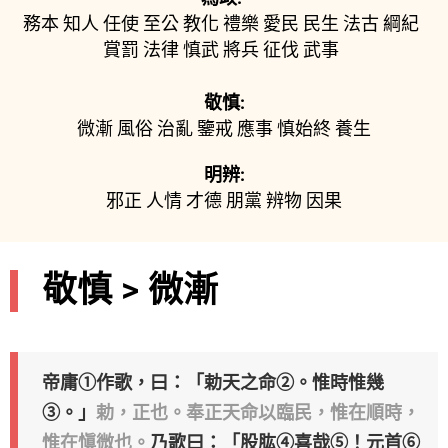
務本
知人
任使
至公
教化
禮樂
愛民
民生
法古
綱紀
賞罰
法律
慎武
將兵
征伐
武事
敬慎:
微漸
風俗
治亂
鑒戒
應事
慎始終
養生
明辨:
邪正
人情
才德
朋黨
辨物
因果
敬慎 > 微漸
帝庸①作歌，曰：「勅天之命②。惟時惟幾
③。」
勅，正也。奉正天命以臨民，惟在順時，
惟在愼微也。
乃歌曰：「股肱④喜哉⑤！元首⑥