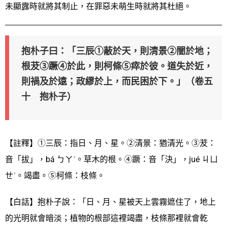
未顯露時就將其制止，在罪惡未萌生時就將其杜絕。
抱朴子曰：「三辰①蔽於天，則清景②闇於地；
根茇③蹶④於此，則柯條⑤瘁於彼。道失於近，
則禍及於遠；政繆於上，而民困於下。」（卷五
十 抱朴子）
【註釋】①三辰：指日、月、星。②清景：猶清光。③茇：
音「拔」，bá ㄅㄚˊ。草木的根。④蹶：音「決」，jué ㄐㄩ
ㄝˊ。竭盡。⑤柯條：枝條。
【白話】抱朴子說：「日、月、星被天上雲霧遮住了，地上
的光明就會暗淡；植物的根部這裡竭盡，枝條那裡就會乾