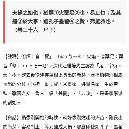
夫禍之始也，猶熛①火蘖足②也，易止也；及其
措③於大事，雖孔子墨翟④之賢，弗能救也。
（卷三十六 尸子）
【註釋】①熛：音「標」，biāo ㄅㄧㄠ。火焰。②蘖足：蘖
音「孽」，niè ㄋㄧㄝˋ。清代汪繼培先生認為「足」字衍。
蘖：樹木砍去後從殘存莖根上長出的新芽，泛指植物近根處
長出的分枝。③措：舉；成。④墨翟：姓墨名翟，生於春
秋、戰國之交，魯人，倡「兼愛」、「非攻」，是墨家學派
的創始人。
【白話】禍患剛開始的時候，就好像剛燃起的火苗、剛長出
的新芽，容易制止；等到釀成大禍，那麼即使如孔子、墨翟