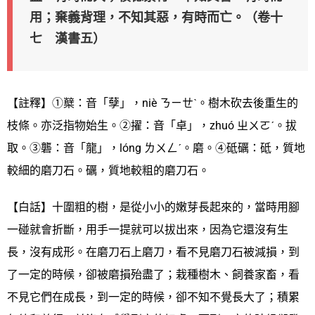
用；棄義背理，不知其惡，有時而亡。（卷十
七 漢書五）
【註釋】①櫱：音「孽」，niè ㄋㄧㄝˋ。樹木砍去後重生的
枝條。亦泛指物始生。②擢：音「卓」，zhuó ㄓㄨㄛˊ。拔
取。③礱：音「龍」，lóng ㄌㄨㄥˊ。磨。④砥礪：砥，質地
較細的磨刀石。礪，質地較粗的磨刀石。
【白話】十圍粗的樹，是從小小的嫩芽長起來的，當時用腳
一碰就會折斷，用手一提就可以拔出來，因為它還沒有生
長，沒有成形。在磨刀石上磨刀，看不見磨刀石被減損，到
了一定的時候，卻被磨損殆盡了；栽種樹木、飼養家畜，看
不見它們在成長，到一定的時候，卻不知不覺長大了；積累