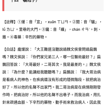
十四 鶡冠子）
【註釋】①煖：音「宣」，xuān ㄒㄩㄢ。②閭：音「驢」，
lǘ ㄌㄩˊ。里巷的大門。③鑱：音「纏」，chán ㄔㄢˊ。刺、
錐。④毒藥：辛烈的藥物。
【白話】龐煖說：「大王難道沒聽說過魏文侯曾問過扁鵲
嗎？魏文侯說：『你們家兄弟三人，哪一位醫術最好？』扁
鵲回答說：『大哥最好，二哥其次，我是最差的。』魏文侯
說：『為什麼？能講給我聽聽嗎？』扁鵲說：『我大哥治病
是看病人的神色，在疾病還沒有形成的隱微階段，就把病治
好了，所以他的名聲不出家門。我二哥治病是在病情剛剛發
作時，把病治好，所以他的名聲不出巷子。而我治病，用扎
針來疏通血脈、下辛烈的藥物、動手術來救治病人，因此我