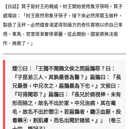
【白話】箕子是紂王的親戚。紂王開始使用象牙筷時，箕子
感嘆說：「紂王既然用象牙筷子，接下來必然用寶玉做杯，
製造了玉杯，必然還會渴望得到遠方的奇珍異物以供自己享
用，車馬、宮室逐漸奢侈華麗，從此開始，國家將無法振
作、挽救了。」
煖①曰：「王獨不聞魏文侯之問扁鵲耶？曰：
『子昆弟三人，其孰最善為醫？』扁鵲曰：『長
兄最善，中兄次之，扁鵲最為下也。』文侯曰：
『可得聞耶？』扁鵲曰：『長兄於病視神，未有
形而除之，故名不出於家。中兄治病，其在毫
毛，故名不出於閭②。若扁鵲者，鑱③血脈，投
毒藥④，割肌膚，而名出聞於諸侯。』」（卷三