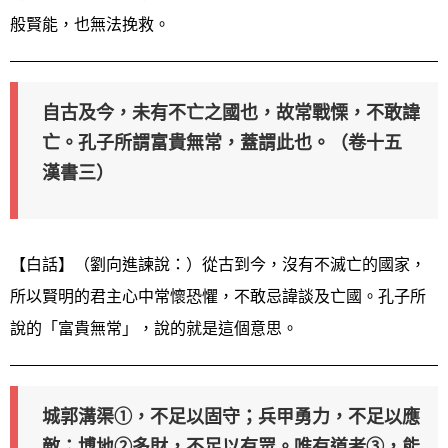
般賢能，也無法挽救。
自古及今，未有不亡之國也，故常戰慄，不敢諱
亡。孔子所謂富貴無常，蓋謂此也。（卷十五
漢書三）
【白話】（劉向進諫說：）從古到今，沒有不滅亡的國家，
所以賢明的君主心中常懷恐懼，不敢忌諱談及亡國。孔子所
說的「富貴無常」，說的就是這個意思。
城郭溝渠①，不足以固守；兵甲勇力，不足以應
敵；博地②多財，不足以有眾。唯有道者③，能