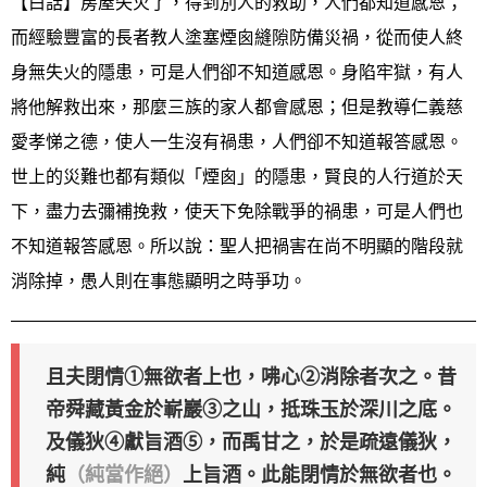
【白話】房屋失火了，得到別人的救助，人們都知道感恩；
而經驗豐富的長者教人塗塞煙囪縫隙防備災禍，從而使人終
身無失火的隱患，可是人們卻不知道感恩。身陷牢獄，有人
將他解救出來，那麼三族的家人都會感恩；但是教導仁義慈
愛孝悌之德，使人一生沒有禍患，人們卻不知道報答感恩。
世上的災難也都有類似「煙囪」的隱患，賢良的人行道於天
下，盡力去彌補挽救，使天下免除戰爭的禍患，可是人們也
不知道報答感恩。所以說：聖人把禍害在尚不明顯的階段就
消除掉，愚人則在事態顯明之時爭功。
且夫閉情①無欲者上也，咈心②消除者次之。昔
帝舜藏黃金於嶄巖③之山，抵珠玉於深川之底。
及儀狄④獻旨酒⑤，而禹甘之，於是疏遠儀狄，
純
（純當作絕）
上旨酒。此能閉情於無欲者也。