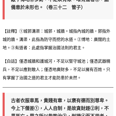
備患於未形也。（卷三十二 管子）
【註釋】①城郭溝渠：城郭，城牆。城指內城的牆，郭指外
城的牆。溝渠，此指為防守而挖的水道。②博地：廣闊的土
地。③有道者：此處指掌握治國法則的君主。
【白話】僅憑城牆和護城河，不足以堅守城池；僅憑武器精
兵，不足以應對敵人；僅憑地廣財多，不足以擁有百姓。只
有掌握了治國之道的君主才能防患於未然。
古者衣服車馬，貴賤有章，以褒有德而別尊卑。
今上下僭差①，人人自制，是故貪財趍②利，不