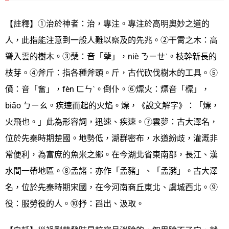
【註釋】①治於神者：治，專注。專注於高明奧妙之道的
人，此指能注意到一般人難以察及的先兆。②干霄之木：高
聳入雲的樹木。③蘖：音「孽」，niè ㄋㄧㄝˋ。枝幹新長的
枝芽。④斧斤：指各種斧頭。斤，古代砍伐樹木的工具。⑤
僨：音「奮」，fèn ㄈㄣˋ。倒仆。⑥熛火：熛音「標」，
biāo ㄅㄧㄠ。疾速而起的火焰。熛，《說文解字》：「熛，
火飛也。」此為形容詞，迅速、疾速。⑦雲夢：古大澤名，
位於先秦時期楚國。地勢低，湖群密布，水道紛歧，灌溉非
常便利，為富庶的魚米之鄉。在今湖北省東南部，長江、漢
水間一帶地區。⑧孟諸：亦作「孟豬」、「孟瀦」。古大澤
名，位於先秦時期宋國，在今河南商丘東北、虞城西北。⑨
役：服勞役的人。⑩抒：舀出、汲取。