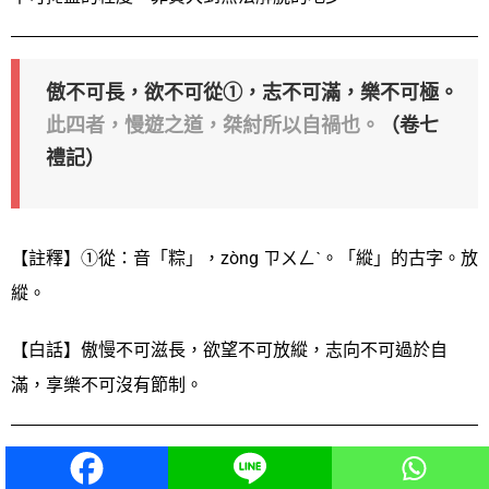
傲不可長，欲不可從①，志不可滿，樂不可極。
此四者，慢遊之道，桀紂所以自禍也。
（卷七
禮記）
【註釋】①從：音「粽」，zòng ㄗㄨㄥˋ。「縱」的古字。放
縱。
【白話】傲慢不可滋長，欲望不可放縱，志向不可過於自
滿，享樂不可沒有節制。
蓋①明者遠見於未萌，知②者避危於無形，禍固