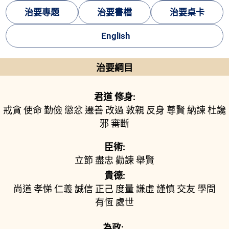
治要專題
治要書檔
治要桌卡
English
治要綱目
君道 修身:
戒貪
使命
勤儉
懲忿
遷善
改過
敦親
反身
尊賢
納諫
杜讒
邪
審斷
臣術:
立節
盡忠
勸諫
舉賢
貴德:
尚道
孝悌
仁義
誠信
正己
度量
謙虛
謹慎
交友
學問
有恆
處世
為政: