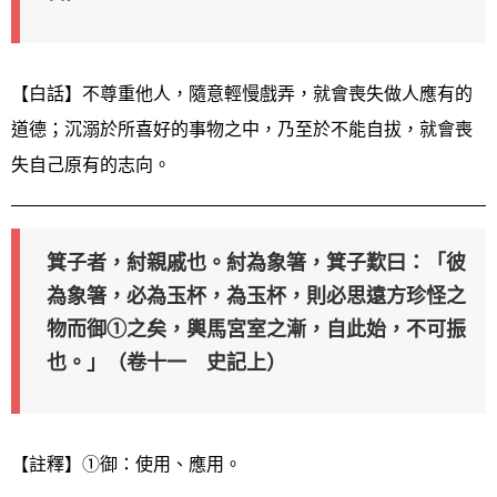
【白話】不尊重他人，隨意輕慢戲弄，就會喪失做人應有的
道德；沉溺於所喜好的事物之中，乃至於不能自拔，就會喪
失自己原有的志向。
箕子者，紂親戚也。紂為象箸，箕子歎曰：「彼
為象箸，必為玉杯，為玉杯，則必思遠方珍怪之
物而御①之矣，輿馬宮室之漸，自此始，不可振
也。」（卷十一 史記上）
【註釋】①御：使用、應用。