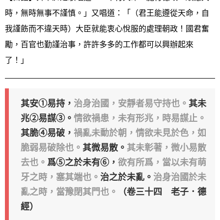
時，無時無事不謹慎。」又唱道：「（君王能遵從天命，自
我謹飭而不違天時）大臣就能衷心悅服的處理朝政！國君奮
勵，百官也勤謹治事，許許多多的工作都可以興辦起來
了！」
其安①易持，
治身治國，安靜者易守持也。
其未
兆②易謀③。
情欲禍患，未有形兆，時易謀止。
其脆④易破，
禍亂未動於朝，情欲未見於色，如
脆弱易破除也。
其微易散。
其未彰著，微小易散
去也。
爲⑤之於未有⑥，
欲有所爲，當以未有萌
牙之時，塞其端也。
治之於未亂。
治身治國於未
亂之時，當豫閉其門也。
（卷三十四 老子．德
經）